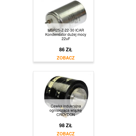
MSR25-Z-22-30 ICAR
Kondensator dużej mocy
22uF
86 ZŁ
Cewka indukcyjna
ogniskująca wiązkę
CROYDON
98 ZŁ