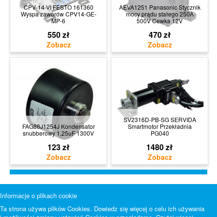
CPV-14-VI FESTO 161360
AEVA1251 Panasonic Stycznik
Wyspa zaworów CPV14-GE-
mocy prądu stałego 250A
MP-6
500V Cewka 12V
550 zł
470 zł
SV2316D-PB-SG SERVIDA
FAG86J1254J Kondensator
Smartmotor Przekładnia
snubberowy 1,25uF 1300V
PG040
123 zł
1480 zł
Informacje o plikach cookie
Ta strona używa plików Cookies. Dowiedz się więcej o celu ich używania