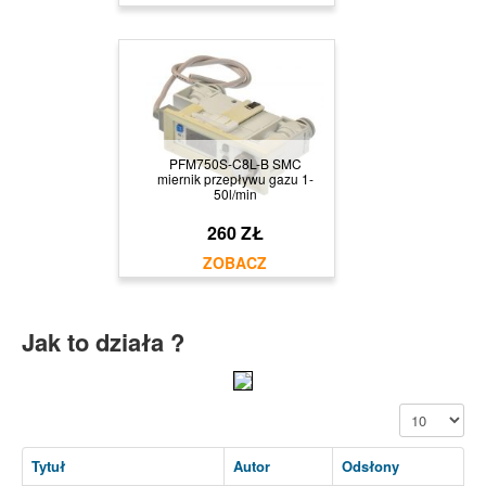
PFM750S-C8L-B SMC
miernik przepływu gazu 1-
50l/min
260 ZŁ
Jak to działa ?
Pokaż #
Tytuł
Autor
Odsłony