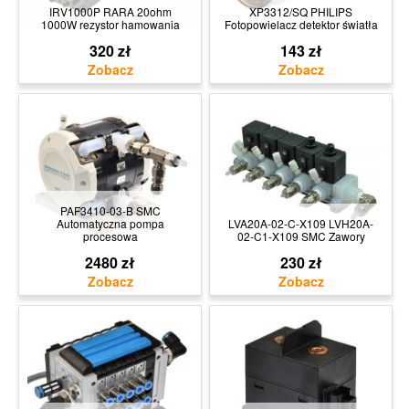
IRV1000P RARA 20ohm
XP3312/SQ PHILIPS
1000W rezystor hamowania
Fotopowielacz detektor światła
320 zł
143 zł
PAF3410-03-B SMC
Automatyczna pompa
LVA20A-02-C-X109 LVH20A-
procesowa
02-C1-X109 SMC Zawory
2480 zł
230 zł