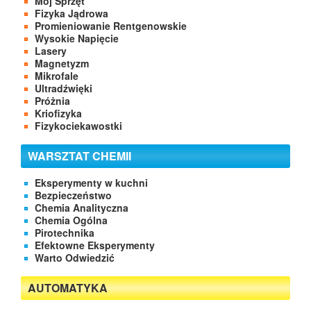
Mój Sprzęt
Fizyka Jądrowa
Promieniowanie Rentgenowskie
Wysokie Napięcie
Lasery
Magnetyzm
Mikrofale
Ultradźwięki
Próżnia
Kriofizyka
Fizykociekawostki
WARSZTAT CHEMII
Eksperymenty w kuchni
Bezpieczeństwo
Chemia Analityczna
Chemia Ogólna
Pirotechnika
Efektowne Eksperymenty
Warto Odwiedzić
AUTOMATYKA