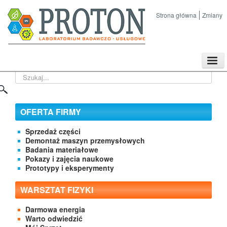
Strona główna
Zmiany
TPL
Szukaj...
Sklep
Nasze imprezy naukowe
Kontakt
OFERTA FIRMY
O Firmie
Sprzedaż części
Demontaż maszyn przemysłowych
Badania materiałowe
Pokazy i zajęcia naukowe
Prototypy i eksperymenty
WARSZTAT FIZYKI
Darmowa energia
Warto odwiedzić