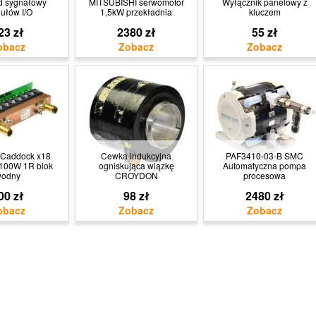
d sygnałowy
MITSUBISHI serwomotor
Wyłącznik panelowy z
ułów I/O
1,5kW przekładnia
kluczem
23 zł
2380 zł
55 zł
Caddock x18
Cewka indukcyjna
PAF3410-03-B SMC
 100W 1R blok
ogniskująca wiązkę
Automatyczna pompa
wodny
CROYDON
procesowa
00 zł
98 zł
2480 zł