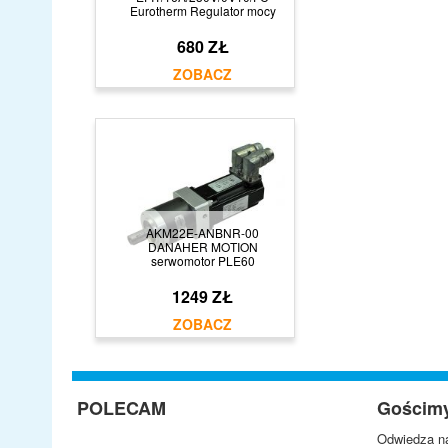
Eurotherm Regulator mocy
680 ZŁ
AKM22E-ANBNR-00
DANAHER MOTION
serwomotor PLE60
1249 ZŁ
POLECAM
Gościm
Odwiedza na