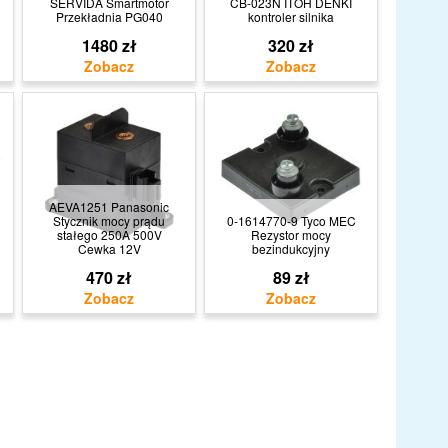
SERVIDA Smartmotor
CB-023N ITOH DENKI
Przekładnia PG040
kontroler silnika
1480 zł
320 zł
AEVA1251 Panasonic
Stycznik mocy prądu
0-1614770-9 Tyco MEC
stałego 250A 500V
Rezystor mocy
Cewka 12V
bezindukcyjny
470 zł
89 zł