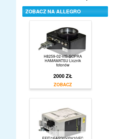
ZOBACZ NA ALLEGRO
H8259-02-VIS-SOPRA
HAMAMATSU Licznik
fotonów
2000 ZŁ
EFIT/16A/230V/0V10/FC