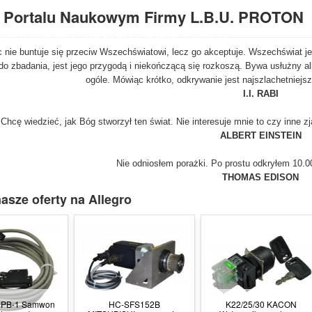
tura kontrolno - pomiarowa,
w Portalu Naukowym Firmy L.B.U. PROTON
atorium,
nty budowy maszyn i wiele innych.
 nie buntuje się przeciw Wszechświatowi, lecz go akceptuje. Wszechświat j
o zbadania, jest jego przygodą i niekończącą się rozkoszą. Bywa usłużny al
ogóle. Mówiąc krótko, odkrywanie jest najszlachetniej
I.I. RABI
Chcę wiedzieć, jak Bóg stworzył ten świat. Nie interesuje mnie to czy inne z
ALBERT EINSTEIN
Nie odniosłem porażki. Po prostu odkryłem 10.0
THOMAS EDISON
asze oferty na Allegro
0PB-1 Samwon
HC-SFS152B
K22/25/30 KACON