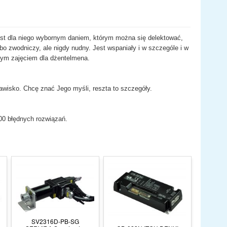
est dla niego wybornym daniem, którym można się delektować,
bo zwodniczy, ale nigdy nudny. Jest wspaniały i w szczególe i w
szym zajęciem dla dżentelmena.
jawisko. Chcę znać Jego myśli, reszta to szczegóły.
00 błędnych rozwiązań.
SV2316D-PB-SG