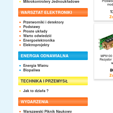
Przewó
Mikrokontrolery Jednoukładowe
mod
1
WARSZTAT ELEKTRONIKI
Przetworniki i detektory
Podstawy
Proste układy
Warto odwiedzić
Energoelektronika
Elektroprojekty
ENERGIA ODNAWIALNA
MP9100 
Rezystor
Energia Wiatru
8
Biopaliwa
TECHNIKA I PRZEMYSŁ
Jak to działa ?
WYDARZENIA
Warszawski Piknik Naukowy