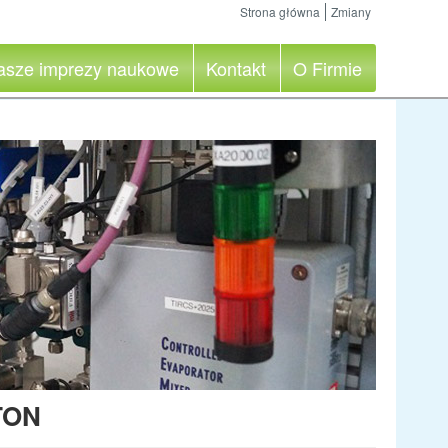
Strona główna
Zmiany
asze imprezy naukowe
Kontakt
O Firmie
TON