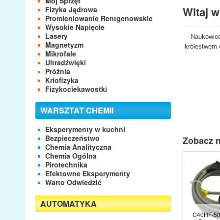
Mój Sprzęt
- Apara
Witaj 
Fizyka Jądrowa
- Labor
Promieniowanie Rentgenowskie
- Eleme
Wysokie Napięcie
Lasery
Naukowiec
Magnetyzm
królestwem d
Mikrofale
Ultradźwięki
Próżnia
Kriofizyka
Fizykociekawostki
WARSZTAT CHEMII
Eksperymenty w kuchni
Bezpieczeństwo
Zobacz n
Chemia Analityczna
Chemia Ogólna
Pirotechnika
Efektowne Eksperymenty
Warto Odwiedzić
AUTOMATYKA
C40HF-5