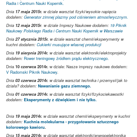
Radia i Centrum Nauki Kopernik.
Dnia
17 maja 2015r.
w dziale warsztat fizyki/wysokie napięcia
dodałem:
Generator zimnej plazmy pod ciśnieniem atmosferycznym.
Dnia
12 maja 2015r
. w dziale
Imprezy Naukowe
dodałem:
19 Piknik
Naukowy Polskiego Radia i Centrum Nauki Kopernik w Warszawie
Dnia
27 stycznia 2015r.
w dziale warsztat chemii/eksperymenty w
kuchni dodałem:
Cukierki musujące własnej produkcji
Dnia
19 sierpnia 2014r.
w dziale warsztat elektroniki/elektroprojekty
dodałem:
Rower treningowy źródłem prądu elektrycznego.
Dnia
10 czerwca 2014r.
w dziale: Nasze imprezy naukowe dodałem:
V Radomski Piknik Naukowy
.
Dnia
03 czerwca 2014r.
w dziale warsztat technika i przemysł/jak to
działa? dodałem:
Nawanianie gazu ziemnego.
Dnia
01 czerwca 2014r.
w dziale warsztat fizyki/fizykociekawostki
dodałem:
Eksperymenty z dźwiękiem i nie tylko.
Dnia
19 maja 2014r.
w dziale warsztat chemii/eksperymenty w kuchni
dodałem:
Kuchnia molekularna - przygotowanie sztucznego
kolorowego kawioru
.
Dnia
15 maja 2014r.
w dziale warsztat elektroniki/energoelektronika