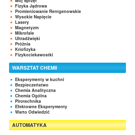
Mój Sprzęt
Fizyka Jądrowa
Promieniowanie Rentgenowskie
Wysokie Napięcie
Lasery
Magnetyzm
Mikrofale
Ultradźwięki
Próżnia
Kriofizyka
Fizykociekawostki
WARSZTAT CHEMII
Eksperymenty w kuchni
Bezpieczeństwo
Chemia Analityczna
Chemia Ogólna
Pirotechnika
Efektowne Eksperymenty
Warto Odwiedzić
AUTOMATYKA