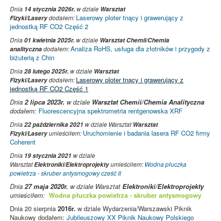
Dnia
14 stycznia 2026r.
w dziale
Warsztat
Laserowy ploter tnący i grawerujący z
Fizyki/Lasery
dodałem:
jednostką RF CO2 Część 2
Dnia
01 kwietnia 2025r.
w dziale
Warsztat Chemii/Chemia
Analiza RoHS, usługa dla złotników i przygody z
analityczna
dodałem:
biżuterią z Chin
Dnia
28 lutego 2025r.
w dziale
Warsztat
Laserowy ploter tnący i grawerujący z
Fizyki/Lasery
dodałem:
jednostką RF CO2 Część 1
Dnia
2 lipca 2023r.
w dziale
Warsztat Chemii/Chemia Analityczna
dodałem:
Fluorescencyjna spektrometria rentgenowska XRF
Dnia
22 października 2021
w dziale Warsztat
Warsztat
Uruchomienie i badania lasera RF CO2 firmy
Fizyki/Lasery
umieściłem:
Coherent
Dnia
19 stycznia 2021
w dziale
Warsztat
Elektroniki/Elektroprojekty
umieściłem:
Wodna płuczka
powietrza - skruber antysmogowy cześć II
Dnia
27 maja 2020r.
w dziale Warsztat
Elektroniki/Elektroprojekty
umieściłem:
Wodna płuczka powietrza - skruber antysmogowy
Dnia 20 sierpnia
2016r.
w dziale Wydarzenia/Warszawski Piknik
Naukowy dodałem:
Jubileuszowy XX Piknik Naukowy Polskiego