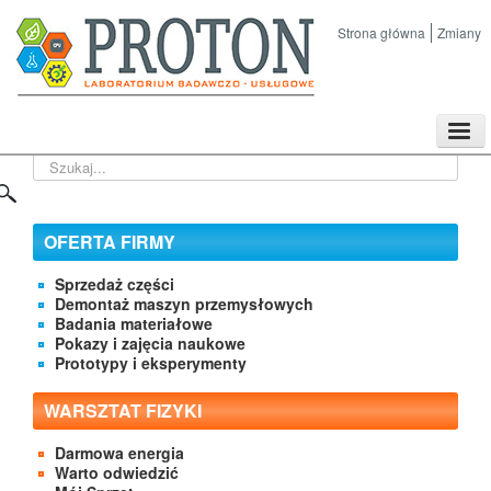
Strona główna
Zmiany
TPL
Szukaj...
Sklep
Nasze imprezy naukowe
Kontakt
OFERTA FIRMY
O Firmie
Sprzedaż części
Demontaż maszyn przemysłowych
Badania materiałowe
Pokazy i zajęcia naukowe
Prototypy i eksperymenty
WARSZTAT FIZYKI
Darmowa energia
Warto odwiedzić