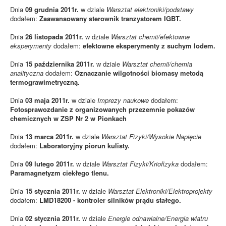
Dnia
09 grudnia 2011r.
w dziale
Warsztat elektroniki/podstawy
dodałem:
Zaawansowany sterownik tranzystorem IGBT.
Dnia
26 listopada 2011r.
w dziale
Warsztat chemii/efektowne
eksperymenty
dodałem:
efektowne eksperymenty z suchym lodem.
Dnia
15 października 2011r.
w dziale
Warsztat chemii/chemia
analityczna
dodałem:
Oznaczanie wilgotności biomasy metodą
termograwimetryczną.
Dnia
03 maja 2011r.
w dziale
Imprezy naukowe
dodałem:
Fotosprawozdanie z organizowanych przezemnie pokazów
chemicznych w ZSP Nr 2 w Pionkach
Dnia
13 marca 2011r.
w dziale
Warsztat Fizyki/Wysokie Napięcie
dodałem:
Laboratoryjny piorun kulisty.
Dnia
09 lutego 2011r.
w dziale
Warsztat Fizyki/Kriofizyka
dodałem:
Paramagnetyzm ciekłego tlenu.
Dnia
15 stycznia 2011r.
w dziale
Warsztat Elektroniki/Elektroprojekty
dodałem:
LMD18200 - kontroler silników prądu stałego.
Dnia
02 stycznia 2011r.
w dziale
Energie odnawialne/Energia wiatru