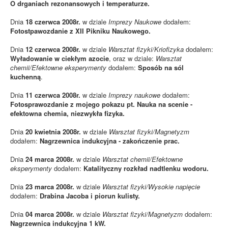
O drganiach rezonansowych i temperaturze.
Dnia
18 czerwca 2008r.
w dziale
Imprezy Naukowe
dodałem:
Fotostpawozdanie z XII Pikniku Naukowego.
Dnia
12 czerwca 2008r.
w dziale
Warsztat fizyki/Kriofizyka
dodałem:
Wyładowanie w ciekłym azocie
, oraz w dziale:
Warsztat
chemii/Efektowne eksperymenty
dodałem:
Sposób na sól
kuchenną
.
Dnia
11 czerwca 2008r.
w dziale
Imprezy naukowe
dodałem:
Fotosprawozdanie z mojego pokazu pt. Nauka na scenie -
efektowna chemia, niezwykła fizyka.
Dnia
20 kwietnia 2008r.
w dziale
Warsztat fizyki/Magnetyzm
dodałem:
Nagrzewnica indukcyjna - zakończenie prac.
Dnia
24 marca 2008r.
w dziale
Warsztat chemii/Efektowne
eksperymenty
dodałem:
Katalityczny rozkład nadtlenku wodoru.
Dnia
23 marca 2008r.
w dziale
Warsztat fizyki/Wysokie napięcie
dodałem:
Drabina Jacoba i piorun kulisty.
Dnia
04 marca 2008r.
w dziale
Warsztat fizyki/Magnetyzm
dodałem:
Nagrzewnica indukcyjna 1 kW.