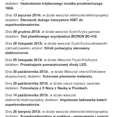
dodałem:
Uszkodzenie trójfazowego mostka prostowniczego
160A.
Dnia
13 stycznia 2014r.
w dziale warsztat elektroniki/elektroprojekty
dodałem:
Sterownik dużego tranzystora IGBT do
superkondensatorów.
Dnia
09 grudnia 2013r.
w dziale
warsztat fizyki/fizyka jądrowa
dodałem:
Test plastikowego scyntylatora BICRON BC-418.
Dnia
26 listopada 2013r.
w dziale warsztat fizyki/fizykociekawostki
zaktualizowałem artykuł:
Silnik pulsacyjny sterowany
elektronicznie.
Dnia
05 listopada 2013r.
w dziale
Warsztat Fizyki/Kriofizyka
dodałem:
Przestrajanie pomarańczowej diody LED.
Dnia
30 października 2013r.
.
w dziale
Warsztat chemii/Efektowne
eksperymenty
dodałem:
Kolorowe płomienie metanolu.
Dnia
29 października 2013r.
w dziale
nasze imprezy naukowe
dodałem:
Fotorelacja z II Nocy z Nauką w Pionkach.
Dnia
14 października 2013r.
w dziale warsztat
elektroniki/elektroprojekty dodałem:
Impulsowa ładowarka baterii
superkondensatorów.
Dnia
26 sierpnia 2013r.
w dziale warsztat elektroniki/elektroprojekty
dodałem:
Superkondensatory w praktyce - generowanie i pomiar