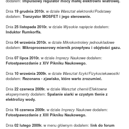
dodałem:
Impulsowy regulator mocy małej elektrowni wiatrowej.
Dnia
19 grudnia 2010r.
w dziale
Warsztat elektroniki/Podstawy
dodałem:
Tranzystor MOSFET i jego sterowanie.
Dnia
25 listopada 2010r.
w dziale
Wysokie napięcie
dodałem:
Induktor Rumkorffa.
Dnia
04 września 2010r.
w dziale
Mikrokontrolery jednoukładowe
dodałem:
Mikroprocesorowy miernik przepływu i objętości gazu.
Dnia
07 lipca 2010r.
w dziale
Imprezy Naukowe
dodałem:
Fotostpawozdanie z XIV Pikniku Naukowego.
Dnia
10 września 2009r.
w dziale
Warsztat fizyki/Fizykociekawostki
dodałem:
Rezonans - zjawisko, które warto zrozumieć.
Dnia
22 czerwca 2009r.
w dziale
Warsztat chemii/Efektowne
eksperymenty
dodałem:
Spalanie siarki w czystym tlenie z
elektrolizy wody.
Dnia
16 czerwca 2009r.
w dziale
Imprezy Naukowe
dodałem:
Fotostpawozdanie z XIII Pikniku Naukowego.
Dnia
02 lutego 2009r.
w menu głównym dodałem:
link do forum