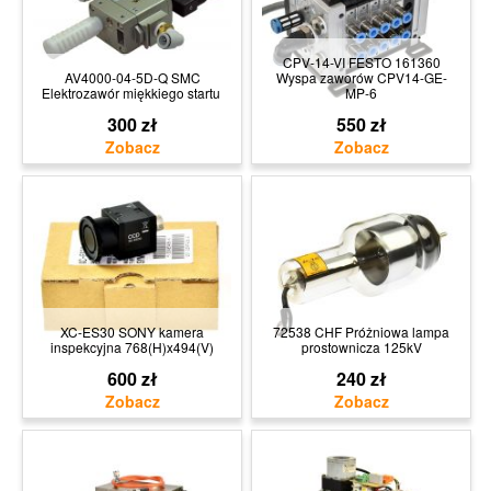
CPV-14-VI FESTO 161360
AV4000-04-5D-Q SMC
Wyspa zaworów CPV14-GE-
Elektrozawór miękkiego startu
MP-6
300 zł
550 zł
XC-ES30 SONY kamera
72538 CHF Próżniowa lampa
inspekcyjna 768(H)x494(V)
prostownicza 125kV
600 zł
240 zł