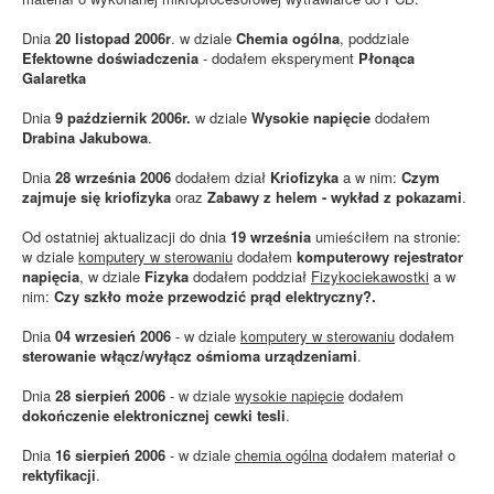
Dnia
20 listopad 2006r
. w dziale
Chemia ogólna
, poddziale
Efektowne doświadczenia
- dodałem eksperyment
Płonąca
Galaretka
Dnia
9 październik 2006r.
w dziale
Wysokie napięcie
dodałem
Drabina Jakubowa
.
Dnia
28 września 2006
dodałem dział
Kriofizyka
a w nim:
Czym
zajmuje się kriofizyka
oraz
Zabawy z helem - wykład z pokazami
.
Od ostatniej aktualizacji do dnia
19 września
umieściłem na stronie:
w dziale
komputery w sterowaniu
dodałem
komputerowy rejestrator
napięcia
, w dziale
Fizyka
dodałem poddział
Fizykociekawostki
a w
nim:
Czy szkło może przewodzić prąd elektryczny?.
Dnia
04 wrzesień 2006
- w dziale
komputery w sterowaniu
dodałem
sterowanie włącz/wyłącz ośmioma urządzeniami
.
Dnia
28 sierpień 2006
- w dziale
wysokie napięcie
dodałem
dokończenie elektronicznej cewki tesli
.
Dnia
16 sierpień 2006
- w dziale
chemia ogólna
dodałem materiał o
rektyfikacji
.