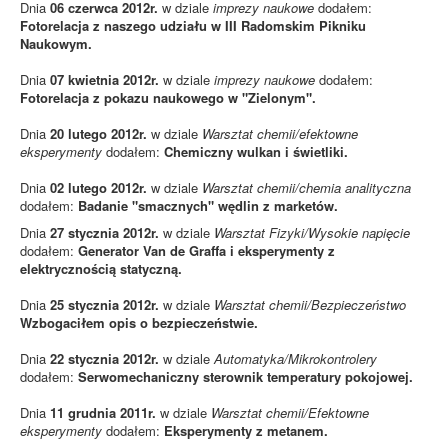
Dnia
06 czerwca 2012r.
w dziale
imprezy naukowe
dodałem:
Fotorelacja z naszego udziału w III Radomskim Pikniku
Naukowym.
Dnia
07 kwietnia 2012r.
w dziale
imprezy naukowe
dodałem:
Fotorelacja z pokazu naukowego w "Zielonym".
Dnia
20 lutego 2012r.
w dziale
Warsztat chemii/efektowne
eksperymenty
dodałem:
Chemiczny wulkan i świetliki.
Dnia
02 lutego 2012r.
w dziale
Warsztat chemii/chemia analityczna
dodałem:
Badanie "smacznych" wędlin z marketów.
Dnia
27 stycznia 2012r.
w dziale
Warsztat Fizyki/Wysokie napięcie
dodałem:
Generator Van de Graffa i eksperymenty z
elektrycznością statyczną.
Dnia
25 stycznia 2012r.
w dziale
Warsztat chemii/Bezpieczeństwo
Wzbogaciłem opis o bezpieczeństwie.
Dnia
22 stycznia 2012r.
w dziale
Automatyka/Mikrokontrolery
dodałem:
Serwomechaniczny sterownik temperatury pokojowej.
Dnia
11 grudnia 2011r.
w dziale
Warsztat chemii/Efektowne
eksperymenty
dodałem:
Eksperymenty z metanem.