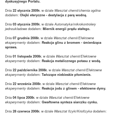
dyskusyjnego Portalu.
Dnia
22 stycznia 2009r.
w dziale
Warsztat chemii/chemia ogólna
dodałem:
Olejki eteryczne - destylacja z parą wodną.
Dnia
03 stycznia 2009r.
w dziale
Automatyka/mikrokontrolery
jednoukładowe
dodałem:
Miernik energii prądu stałego.
Dnia
07 grudnia 2008r.
w dziale
Warsztat chemii/Efektowne
eksperymenty
dodałem:
Reakcja glinu z bromem - śmierdząca
sprawa.
Dnia
01 listopada 2008r.
w dziale
Warsztat chemii/Efektowne
eksperymenty
dodałem:
Reakcja metalicznego potasu z wodą.
Dnia
22 października 2008r.
w dziale
Warsztat chemii/Efektowne
eksperymenty
dodałem:
Tańczące niebieskie płomienie.
Dnia
22 września 2008r.
w dziale
Warsztat chemii/Efektowne
eksperymenty
dodałem:
Reakcja jodu z glinem - efektowne dymy.
Dnia
04 lipca 2008r.
w dziale
Warsztat chemii/Efektowne
eksperymenty
dodałem:
Gwałtowna synteza siarczku cynku.
Dnia
28 czerwca 2008r.
w dziale
Warsztat fizyki/Kriofizyka
dodałem: