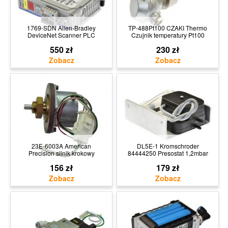
1769-SDN Allen-Bradley
TP-488Pt100 CZAKI Thermo
DeviceNet Scanner PLC
Czujnik temperatury Pt100
550 zł
230 zł
23E-6003A American
DL5E-1 Kromschroder
Precision silnik krokowy
84444250 Presostat 1,2mbar
156 zł
179 zł