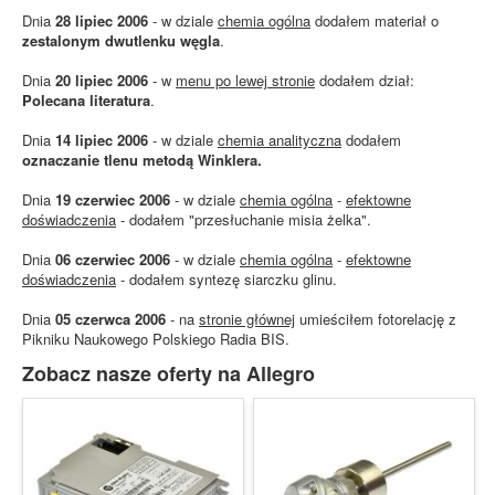
Dnia
28 lipiec 2006
- w dziale
chemia ogólna
dodałem materiał o
zestalonym dwutlenku węgla
.
Dnia
20 lipiec 2006
- w
menu po lewej stronie
dodałem dział:
Polecana literatura
.
Dnia
14 lipiec 2006
- w dziale
chemia analityczna
dodałem
oznaczanie tlenu metodą Winklera.
Dnia
19 czerwiec 2006
- w dziale
chemia ogólna
-
efektowne
doświadczenia
- dodałem "przesłuchanie misia żelka".
Dnia
06 czerwiec 2006
- w dziale
chemia ogólna
-
efektowne
doświadczenia
- dodałem syntezę siarczku glinu.
Dnia
05 czerwca 2006
- na
stronie głównej
umieściłem fotorelację z
Pikniku Naukowego Polskiego Radia BIS.
Zobacz nasze oferty na Allegro