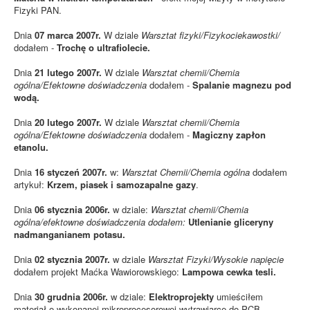
Fizyki PAN.
Dnia
07 marca 2007r.
W dziale
Warsztat fizyki/Fizykociekawostki/
dodałem -
Trochę o ultrafiolecie.
Dnia
21 lutego 2007r.
W dziale
Warsztat chemii/Chemia
ogólna/Efektowne doświadczenia
dodałem -
Spalanie magnezu pod
wodą.
Dnia
20 lutego 2007r.
W dziale
Warsztat chemii/Chemia
ogólna/Efektowne doświadczenia
dodałem -
Magiczny zapłon
etanolu.
Dnia
16 styczeń 2007r.
w:
Warsztat Chemii/Chemia ogólna
dodałem
artykuł:
Krzem, piasek i samozapalne gazy
.
Dnia
06 stycznia 2006r.
w dziale:
Warsztat chemii/Chemia
ogólna/efektowne doświadczenia dodałem:
Utlenianie gliceryny
nadmanganianem potasu.
Dnia
02 stycznia 2007r.
w dziale
Warsztat Fizyki/Wysokie napięcie
dodałem projekt Maćka Wawiorowskiego:
Lampowa cewka tesli.
Dnia
30 grudnia 2006r.
w dziale:
Elektroprojekty
umieściłem
materiał o wykonanej mikroprocesorowej wytrawiarce do PCB.