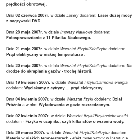
prędkości obrotowej.
Dnia
02 czerwca 2007r
. w dziale
Lasery
dodałem:
Laser dużej mocy
z nagrywarki DVD.
Dnia
28 maja 2007r
. w dziale
Imprezy Naukowe
dodałem:
Fotosprawozdanie z 11 Pikniku Naukowego.
Dnia
21 maja 2007r
. w dziale
Warsztat Fizyki/Kriofizyka
dodałem:
Prąd elektryczny w niskiej temperaturze
.
Dnia
20 maja 2007r
. w dziale
Warsztat Fizyki/Kriofizyka
dodałem:
Na
drodze do skraplania gazów - trochę historii
.
Dnia
19 kwiecień 2007r.
w dziale
Warsztat Fizyki/Darmowa energia
dodałem:
Wyciskamy z cytryny ... prąd elektryczny.
Dnia
04 kwietnia 2007r.
w dziale
Warsztat fizyki
dodałem:
Dział
Próżnia
a w nim:
Wyładowania w gazie rozrzedzonym.
Dnia
02 kwietnia 2007r
. w dziale
Warsztat fizyki/Fizykociekawostki
dodałem -
Fizyka w czajniku, czyli kilka słów o wrzeniu wody.
Dnia
29 marca 2007r.
w dziale
Warsztat Fizyki/Kriofizyka
dodałem -
Materia w niskich temperaturach
- efekt mojej wizyty w Instytucie