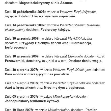
dodałem:
Magnetoelektryczny silnik Adamsa.
Dnia
15 października 2007r.
w dziale
Warsztat Fizyki/Wysokie
napięcie
dodałem:
Harce z wysokim napięciem.
Dnia
14 października 2007r.
w dziale
Warsztat Chemii/Efektowne
eksperymenty
dodałem:
Fosforowy księżyc.
Dnia
30 września 2007r
. w dziale
Warsztat Fizyki/Kriofizyka
dodałem:
Przygody z ciekłym tlenem
oraz
Fluorescencja,
fosforescencja
Dnia
10 września 2007r
. w dziale
Warsztat Elektroniki
dodałem dział:
Przetworniki, detektory, czujniki
a w nim:
Detektor tlenku węgla.
Dnia
30 sierpnia 2007r
. w dziale
Warsztat Fizyki/Kriofizyka
dodałem:
Para wodna w otaczającym nas powietrzu
Dnia
27 sierpnia 2007r
. w dziale
Warsztat Fizyki/Kriofizyka
dodałem:
Azot w kryształkach
oraz
Mrozimy dym z papierosa.
Dnia
05 sierpnia 2007r
. w dziale
Mikrokontrolery
dodałem:
Jednopunktowy termometr cyfrowy.
Dnia
19 lipca 2007r
. w dziale
Mikrokontrolery
dodałem:
Pomiar