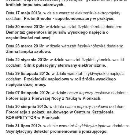
krótkich impulsów udarowych.
Dnia
17 maja 2013r.
w dziale warsztat elektroniki/elektroprojekty
dodałem:
ProtonShooter - superkondensatory w praktyce
.
Dnia
30 marca 2013r.
w dziale warsztat fizyki/mikrofale dodałem:
Demontaż generatora impulsów wysokiego napięcia o
częstotliwości radiowej
.
Dnia
23 marca 2013r.
w dziale warsztat fizyki/kriofizyka dodałem:
Zimna lampka azotowa.
Dnia
22 stycznia 2013r.
w dziale warsztat fizyki/fizykociekawostki
dodałem:
Silnik pulsacyjny sterowany elektronicznie.
Dnia
29 listopada 2012r.
w dziale warsztat fizyki/wysokie napięcia
dodałem:
Przekładnik napięciowy w roli źródła wysokiego
napięcia dużej mocy.
Dnia
07 listopada 2012r.
w dziale
nasze imprezy naukowe
dodałem:
Fotorelacja z Pierwszej Nocy z Nauką w Pionkach.
Dnia
30 sierpnia 2012r.
w dziale
nasze imprezy naukowe
dodałem:
Fotorelacja z pokazu naukowego w Centrum Kształcenia
KOREPETYTOR w Pionkach.
Dnia
31 lipca 2012r.
w dziale
warsztat fizyki/fizyka jądrowa
dodałem:
Scyntylacyjny detektor promieniowania jonizującego.