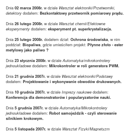
Dnia
02 marca 2008r.
w dziale
Warsztat elektroniki/Przetworniki,
detektory
dodałem:
Bezkontaktowy przetwornik pomiarowy prądu.
Dnia
26 lutego 2008r.
w dziale
Warsztat chemii/Efektowne
eksperymenty
dodałem:
eksperyment pt. superkrystalizacja.
Dnia
25 lutego 2008r.
dodałem dział:
Ochrona środowiska
, w nim
poddział:
Biopaliwa
, gdzie umieściłem projekt:
Płynne złoto - ester
metylowy jako paliwo ?
Dnia
23 stycznia 2008r.
w dziale
Automatyka/mikrokontrolery
jednoukładowe
dodałem:
Mikrokontroler w roli generatora PWM.
Dnia
21 grudnia 2007r.
w dziale
Warsztat elektroniki/Podstawy
dodałem:
Projektowanie i wykonywanie obwodów drukowanych.
Dnia
10 grudnia 2007r.
w dziale
Imprezy naukowe
dodałem:
Konferencja dla demonstratorów i popularyzatorów nauki.
Dnia
5 grudnia 2007r.
w dziale
Automatyka/Mikrokontrolery
jednoukładowe
dodałem:
Robot samojeździk - czyli sterowanie
silnikiem krokowym.
Dnia
5 listopada 2007r.
w dziale
Warsztat Fizyki/Magnetyzm