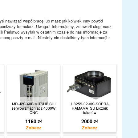
ałbyś nawiązać współpracę lub masz jakikolwiek inny powód
poniższy formularz. Uwaga ! Informujemy, że awarii uległ nasz
eśli Państwo wysyłali w ostatnim czasie do nas informacje za
ocą poczty e-mail. Niestety nie dostaliśmy tych informacji z
MR-J2S-40B MITSUBISHI
H8259-02-VIS-SOPRA
serwowzmacniacz 4000W
HAMAMATSU Licznik
CNC
fotonów
1180 zł
2000 zł