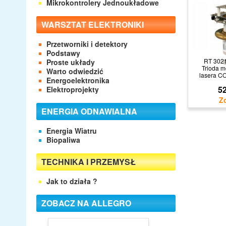
Mikrokontrolery Jednoukładowe
WARSZTAT ELEKTRONIKI
Przetworniki i detektory
Podstawy
RT 302
Proste układy
Trioda 
Warto odwiedzić
lasera C
Energoelektronika
52
Elektroprojekty
ENERGIA ODNAWIALNA
Energia Wiatru
Biopaliwa
TECHNIKA I PRZEMYSŁ
Jak to działa ?
ZOBACZ NA ALLEGRO