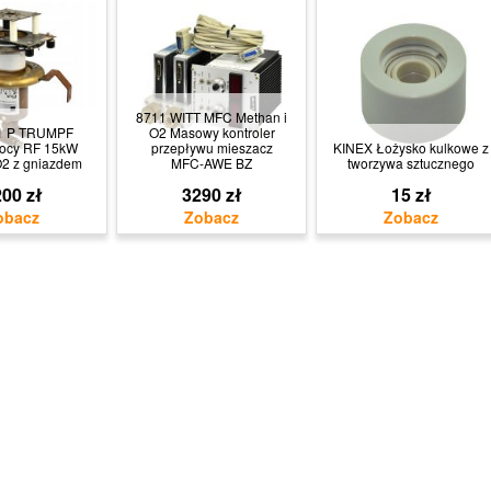
8711 WITT MFC Methan i
1 P TRUMPF
O2 Masowy kontroler
mocy RF 15kW
przepływu mieszacz
KINEX Łożysko kulkowe z
O2 z gniazdem
MFC-AWE BZ
tworzywa sztucznego
00 zł
3290 zł
15 zł