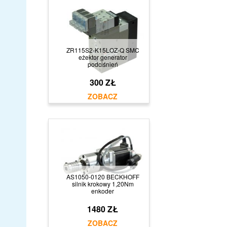
ZR115S2-K15LOZ-Q SMC
eżektor generator
podciśnień
300 ZŁ
AS1050-0120 BECKHOFF
silnik krokowy 1,20Nm
enkoder
1480 ZŁ