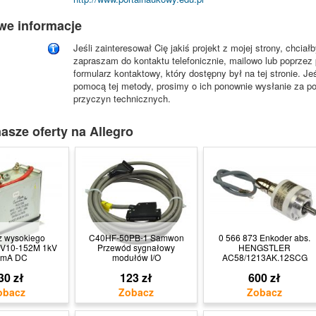
we informacje
Jeśli zainteresował Cię jakiś projekt z mojej strony, chci
zapraszam do kontaktu telefonicznie, mailowo lub poprzez 
formularz kontaktowy, który dostępny był na tej stronie. J
pomocą tej metody, prosimy o ich ponownie wysłanie za pom
przyczyn technicznych.
asze oferty na Allegro
z wysokiego
C40HF-50PB-1 Samwon
0 566 873 Enkoder abs.
HV10-152M 1kV
Przewód sygnałowy
HENGSTLER
5mA DC
modułów I/O
AC58/1213AK.12SCG
30 zł
123 zł
600 zł