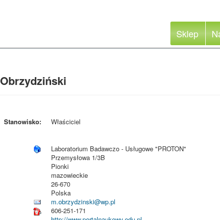
Sklep
N
 Obrzydziński
Stanowisko:
Właściciel
Laboratorium Badawczo - Usługowe "PROTON"
Przemysłowa 1/3B
Pionki
mazowieckie
26-670
Polska
m.obrzydzinski@wp.pl
606-251-171
http://www.portalnaukowy.edu.pl