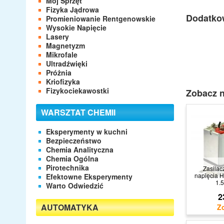
Mój Sprzęt
Fizyka Jądrowa
Dodatko
Promieniowanie Rentgenowskie
Wysokie Napięcie
Lasery
Magnetyzm
Mikrofale
Ultradźwięki
Próżnia
Kriofizyka
Fizykociekawostki
Zobacz n
WARSZTAT CHEMII
Eksperymenty w kuchni
Bezpieczeństwo
Chemia Analityczna
Chemia Ogólna
Pirotechnika
Zasilac
napięcia 
Efektowne Eksperymenty
1.
Warto Odwiedzić
2
AUTOMATYKA