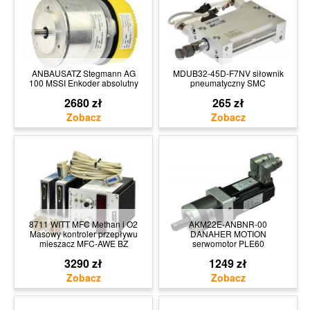
ANBAUSATZ Stegmann AG
MDUB32-45D-F7NV siłownik
100 MSSI Enkoder absolutny
pneumatyczny SMC
2680 zł
265 zł
8711 WITT MFC Methan i O2
AKM22E-ANBNR-00
Masowy kontroler przepływu
DANAHER MOTION
mieszacz MFC-AWE BZ
serwomotor PLE60
3290 zł
1249 zł