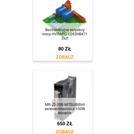
Bezindukcyjne rezystory
mocy HVRAPC U2630B471
2szt
80 ZŁ
MR-J3-20B MITSUBISHI
serwowzmacniacz 100W
falownik
650 ZŁ