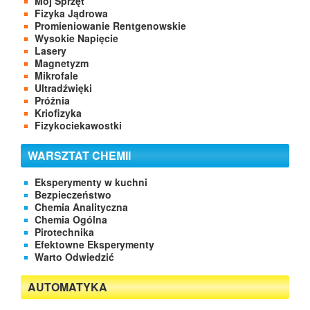
Mój Sprzęt
Fizyka Jądrowa
Promieniowanie Rentgenowskie
Wysokie Napięcie
Lasery
Magnetyzm
Mikrofale
Ultradźwięki
Próżnia
Kriofizyka
Fizykociekawostki
WARSZTAT CHEMII
Eksperymenty w kuchni
Bezpieczeństwo
Chemia Analityczna
Chemia Ogólna
Pirotechnika
Efektowne Eksperymenty
Warto Odwiedzić
AUTOMATYKA