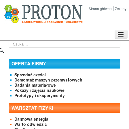
Strona główna
Zmiany
TPL
Szukaj...
Sklep
Nasze imprezy naukowe
Kontakt
OFERTA FIRMY
O Firmie
Sprzedaż części
Demontaż maszyn przemysłowych
Badania materiałowe
Pokazy i zajęcia naukowe
Prototypy i eksperymenty
WARSZTAT FIZYKI
Darmowa energia
Warto odwiedzić