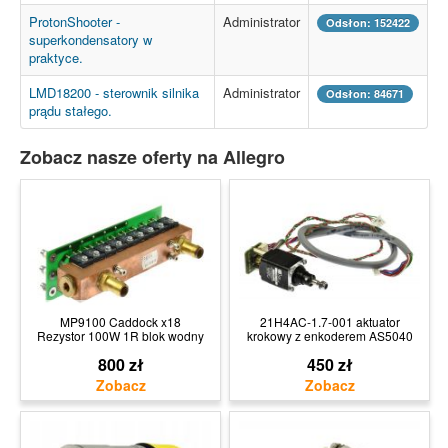
ProtonShooter -
Administrator
Odsłon: 152422
superkondensatory w
praktyce.
LMD18200 - sterownik silnika
Administrator
Odsłon: 84671
prądu stałego.
Zobacz nasze oferty na Allegro
MP9100 Caddock x18
21H4AC-1.7-001 aktuator
Rezystor 100W 1R blok wodny
krokowy z enkoderem AS5040
800 zł
450 zł