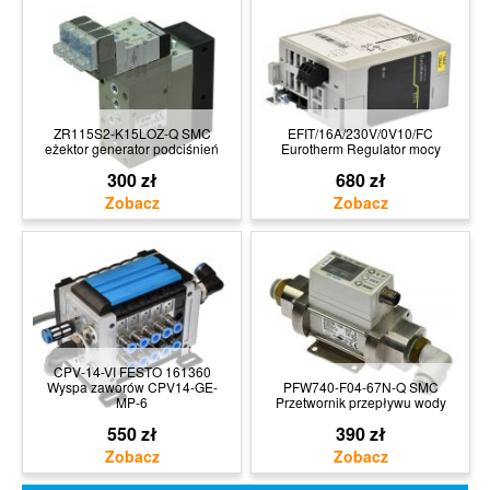
ZR115S2-K15LOZ-Q SMC
EFIT/16A/230V/0V10/FC
eżektor generator podciśnień
Eurotherm Regulator mocy
300 zł
680 zł
CPV-14-VI FESTO 161360
Wyspa zaworów CPV14-GE-
PFW740-F04-67N-Q SMC
MP-6
Przetwornik przepływu wody
550 zł
390 zł