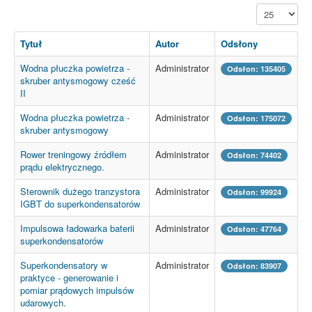
Pokaż #
Tytuł
Autor
Odsłony
Wodna płuczka powietrza -
Administrator
Odsłon: 135405
skruber antysmogowy cześć
II
Wodna płuczka powietrza -
Administrator
Odsłon: 175072
skruber antysmogowy
Rower treningowy źródłem
Administrator
Odsłon: 74402
prądu elektrycznego.
Sterownik dużego tranzystora
Administrator
Odsłon: 99924
IGBT do superkondensatorów
Impulsowa ładowarka baterii
Administrator
Odsłon: 47764
superkondensatorów
Superkondensatory w
Administrator
Odsłon: 83907
praktyce - generowanie i
pomiar prądowych impulsów
udarowych.