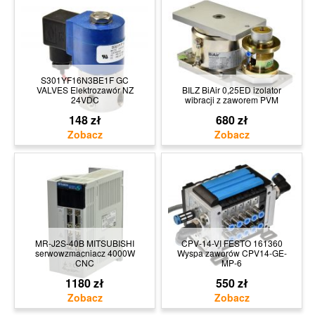
S301YF16N3BE1F GC
VALVES Elektrozawór NZ
BILZ BiAir 0,25ED izolator
24VDC
wibracji z zaworem PVM
148 zł
680 zł
MR-J2S-40B MITSUBISHI
CPV-14-VI FESTO 161360
serwowzmacniacz 4000W
Wyspa zaworów CPV14-GE-
CNC
MP-6
1180 zł
550 zł