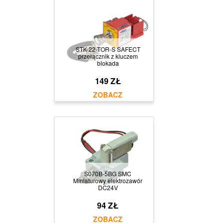
STK-22-TOR-S SAFECT
przełącznik z kluczem
blokada
149 ZŁ
S070B-5BG SMC
Miniaturowy elektrozawór
DC24V
94 ZŁ