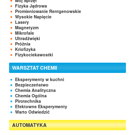
Mój Sprzęt
Fizyka Jądrowa
Promieniowanie Rentgenowskie
Wysokie Napięcie
Lasery
Magnetyzm
Mikrofale
Ultradźwięki
Próżnia
Kriofizyka
Fizykociekawostki
WARSZTAT CHEMII
Eksperymenty w kuchni
Bezpieczeństwo
Chemia Analityczna
Chemia Ogólna
Pirotechnika
Efektowne Eksperymenty
Warto Odwiedzić
AUTOMATYKA