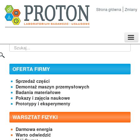
Strona główna
Zmiany
TPL
Szukaj...
Sklep
Nasze imprezy naukowe
Kontakt
OFERTA FIRMY
O Firmie
Sprzedaż części
Demontaż maszyn przemysłowych
Badania materiałowe
Pokazy i zajęcia naukowe
Prototypy i eksperymenty
WARSZTAT FIZYKI
Darmowa energia
Warto odwiedzić