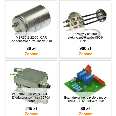
Próżniowy przepust
MSR25-Z-22-30 ICAR
elektryczny 6 torów ISO K
Kondensator dużej mocy 22uF
DN100
86 zł
900 zł
W3270NC080 WESTCODE
Dioda prostownicza 3270A
Bezindukcyjne rezystory mocy
800V
HVRAPC U2630B471 2szt
245 zł
80 zł