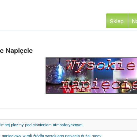
Sklep
N
e Napięcie
zimnej plazmy pod ciśnieniem atmosferycznym.
 napięciowy w roli źródła wysokiego napięcia dużej mocy.