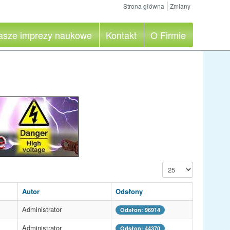
Strona główna
Zmiany
asze imprezy naukowe
Kontakt
O Firmie
Pokaż #
Autor
Odsłony
Administrator
Odsłon: 96914
Administrator
Odsłon: 44370