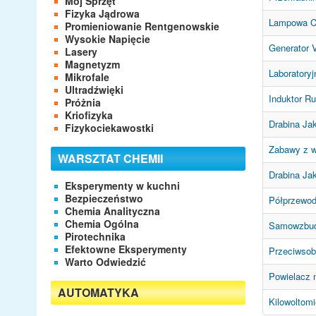
Mój Sprzęt
Fizyka Jądrowa
Lampowa C
Promieniowanie Rentgenowskie
Wysokie Napięcie
Generator V
Lasery
Magnetyzm
Laboratoryj
Mikrofale
Ultradźwięki
Induktor R
Próżnia
Kriofizyka
Drabina Ja
Fizykociekawostki
Zabawy z w
WARSZTAT CHEMII
Drabina Ja
Eksperymenty w kuchni
Bezpieczeństwo
Półprzewod
Chemia Analityczna
Chemia Ogólna
Samowzbudn
Pirotechnika
Efektowne Eksperymenty
Przeciwsob
Warto Odwiedzić
Powielacz n
AUTOMATYKA
Kilowoltomi