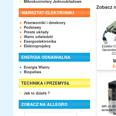
Mikrokontrolery Jednoukładowe
Zobacz n
WARSZTAT ELEKTRONIKI
Przetworniki i detektory
Podstawy
Proste układy
Warto odwiedzić
Energoelektronika
Elektroprojekty
Eżektor 
Generator
C
ENERGIA ODNAWIALNA
5
Energia Wiatru
Biopaliwa
TECHNIKA I PRZEMYSŁ
Jak to działa ?
ZOBACZ NA ALLEGRO
MR-J3-40
serwowzm
fa