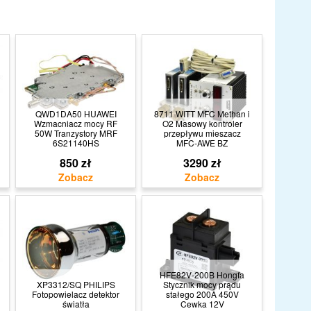
QWD1DA50 HUAWEI
8711 WITT MFC Methan i
Wzmacniacz mocy RF
O2 Masowy kontroler
50W Tranzystory MRF
przepływu mieszacz
6S21140HS
MFC-AWE BZ
850 zł
3290 zł
HFE82V-200B Hongfa
XP3312/SQ PHILIPS
Stycznik mocy prądu
Fotopowielacz detektor
stałego 200A 450V
światła
Cewka 12V