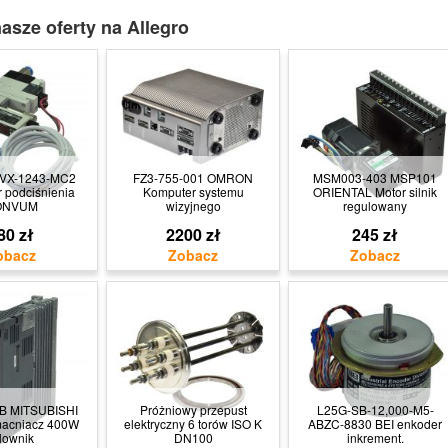
asze oferty na Allegro
CVX-1243-MC2
FZ3-755-001 OMRON
MSM003-403 MSP101
 podciśnienia
Komputer systemu
ORIENTAL Motor silnik
ONVUM
wizyjnego
regulowany
80 zł
2200 zł
245 zł
B MITSUBISHI
Próżniowy przepust
L25G-SB-12,000-M5-
acniacz 400W
elektryczny 6 torów ISO K
ABZC-8830 BEI enkoder
lownik
DN100
inkrement.