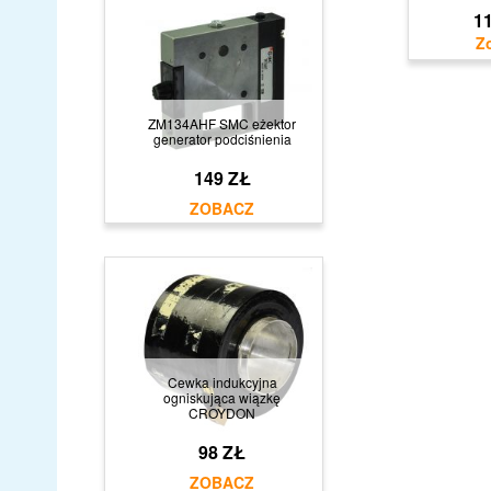
11
ZM134AHF SMC eżektor
generator podciśnienia
149 ZŁ
Cewka indukcyjna
ogniskująca wiązkę
CROYDON
98 ZŁ