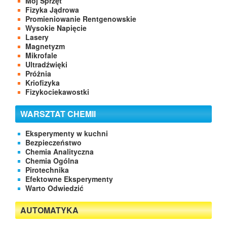
Mój Sprzęt
Fizyka Jądrowa
Promieniowanie Rentgenowskie
Wysokie Napięcie
Lasery
Magnetyzm
Mikrofale
Ultradźwięki
Próżnia
Kriofizyka
Fizykociekawostki
WARSZTAT CHEMII
Eksperymenty w kuchni
Bezpieczeństwo
Chemia Analityczna
Chemia Ogólna
Pirotechnika
Efektowne Eksperymenty
Warto Odwiedzić
AUTOMATYKA