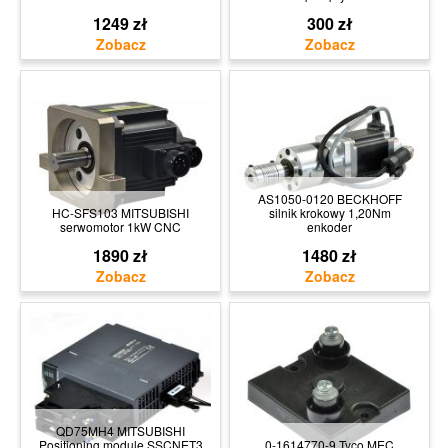
1249 zł
300 zł
AS1050-0120 BECKHOFF
HC-SFS103 MITSUBISHI
silnik krokowy 1,20Nm
serwomotor 1kW CNC
enkoder
1890 zł
1480 zł
QD75MH4 MITSUBISHI
Positioning module SSCNET3
0-1614770-9 Tyco MEC