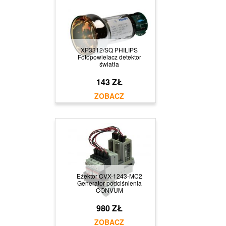
XP3312/SQ PHILIPS
Fotopowielacz detektor
światła
143 ZŁ
Eżektor CVX-1243-MC2
Generator podciśnienia
CONVUM
980 ZŁ