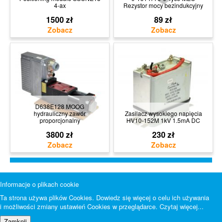
4-ax
Rezystor mocy bezindukcyjny
1500 zł
89 zł
D638E128 MOOG
hydrauliczny zawór
Zasilacz wysokiego napięcia
proporcjonalny
HV10-152M 1kV 1.5mA DC
3800 zł
230 zł
Informacje o plikach cookie
Ta strona używa plików Cookies. Dowiedz się więcej o celu ich używania
i możliwości zmiany ustawień Cookies w przeglądarce.
Czytaj więcej...