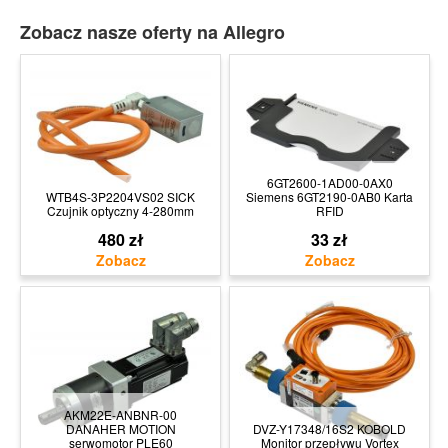
Zobacz nasze oferty na Allegro
6GT2600-1AD00-0AX0
WTB4S-3P2204VS02 SICK
Siemens 6GT2190-0AB0 Karta
Czujnik optyczny 4-280mm
RFID
480 zł
33 zł
AKM22E-ANBNR-00
DANAHER MOTION
DVZ-Y17348/16S2 KOBOLD
serwomotor PLE60
Monitor przepływu Vortex