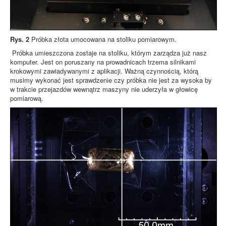
Rys. 2
Próbka złota umocowana na stoliku pomiarowym.
Próbka umieszczona zostaje na stoliku, którym zarządza już nasz
komputer. Jest on poruszany na prowadnicach trzema silnikami
krokowymi zawiadywanymi z aplikacji. Ważną czynnością, którą
musimy wykonać jest sprawdzenie czy próbka nie jest za wysoka by
w trakcie przejazdów wewnątrz maszyny nie uderzyła w głowicę
pomiarową.