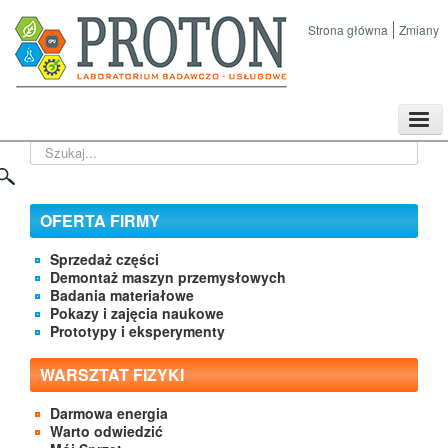
Strona główna
Zmiany
TPL
Szukaj...
Sklep
Nasze imprezy naukowe
Kontakt
OFERTA FIRMY
O Firmie
Sprzedaż części
Demontaż maszyn przemysłowych
Badania materiałowe
Pokazy i zajęcia naukowe
Prototypy i eksperymenty
WARSZTAT FIZYKI
Darmowa energia
Warto odwiedzić