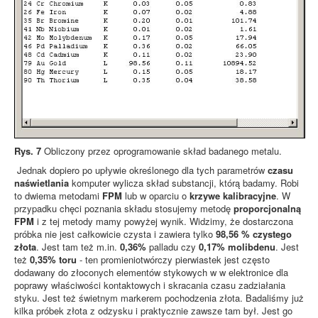
Rys. 7
Obliczony przez oprogramowanie skład badanego metalu.
Jednak dopiero po upływie określonego dla tych parametrów
czasu
naświetlania
komputer wylicza skład substancji, którą badamy. Robi
to dwiema metodami
FPM
lub w oparciu o
krzywe kalibracyjne
. W
przypadku chęci poznania składu stosujemy metodę
proporcjonalną
FPM
i z tej metody mamy powyżej wynik. Widzimy, że dostarczona
próbka nie jest całkowicie czysta i zawiera tylko
98,56 % czystego
złota
. Jest tam też m.in.
0,36%
palladu czy
0,17% molibdenu
. Jest
też
0,35% toru
- ten promieniotwórczy pierwiastek jest często
dodawany do złoconych elementów stykowych w w elektronice dla
poprawy właściwości kontaktowych i skracania czasu zadziałania
styku. Jest też świetnym markerem pochodzenia złota. Badaliśmy już
kilka próbek złota z odzysku i praktycznie zawsze tam był. Jest go