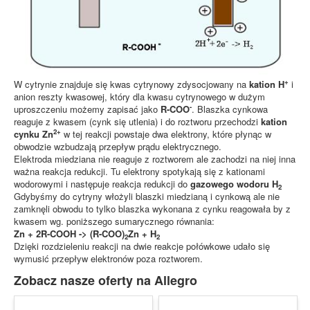
+
W cytrynie znajduje się kwas cytrynowy zdysocjowany na
kation H
i
anion reszty kwasowej, który dla kwasu cytrynowego w dużym
-
uproszczeniu możemy zapisać jako
R-COO
. Blaszka cynkowa
reaguje z kwasem (cynk się utlenia) i do roztworu przechodzi
kation
2+
cynku Zn
w tej reakcji powstaje dwa elektrony, które płynąc w
obwodzie wzbudzają przepływ prądu elektrycznego.
Elektroda miedziana nie reaguje z roztworem ale zachodzi na niej inna
ważna reakcja redukcji. Tu elektrony spotykają się z kationami
wodorowymi i następuje reakcja redukcji do
gazowego wodoru H
2
Gdybyśmy do cytryny włożyli blaszki miedzianą i cynkową ale nie
zamknęli obwodu to tylko blaszka wykonana z cynku reagowała by z
kwasem wg. poniższego sumarycznego równania:
Zn + 2R-COOH -> (R-COO)
Zn + H
2
2
Dzięki rozdzieleniu reakcji na dwie reakcje połówkowe udało się
wymusić przepływ elektronów poza roztworem.
Zobacz nasze oferty na Allegro