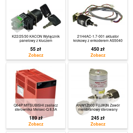
K22/25/30 KACON Wyłącznik
21H4AC-1.7-001 aktuator
panelowy z kluczem
krokowy z enkoderem AS5040
55 zł
450 zł
Q64P MITSUBISHI zasilacz
ANW1Z000 FUJIKIN Zawór
sterownika Melsec-Q 8,5A
membranowy sterowany
189 zł
245 zł