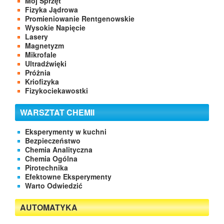
Mój Sprzęt
Fizyka Jądrowa
Promieniowanie Rentgenowskie
Wysokie Napięcie
Lasery
Magnetyzm
Mikrofale
Ultradźwięki
Próżnia
Kriofizyka
Fizykociekawostki
WARSZTAT CHEMII
Eksperymenty w kuchni
Bezpieczeństwo
Chemia Analityczna
Chemia Ogólna
Pirotechnika
Efektowne Eksperymenty
Warto Odwiedzić
AUTOMATYKA