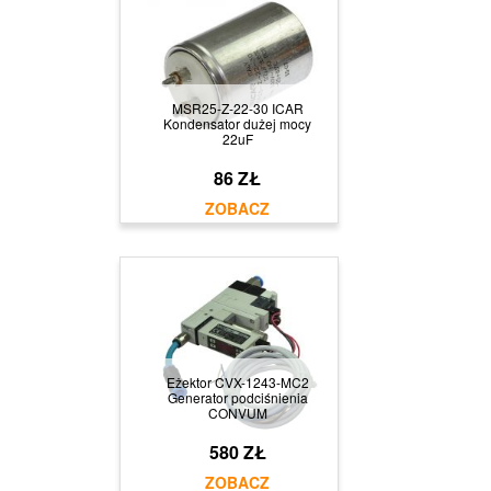
MSR25-Z-22-30 ICAR
Kondensator dużej mocy
22uF
86 ZŁ
Eżektor CVX-1243-MC2
Generator podciśnienia
CONVUM
580 ZŁ