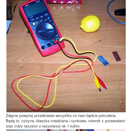
Zdjęcie powyżej przedstawia wszystko co nam będzie potrzebne.
Będą to: cytryna, blaszka miedziana i cynkowa, miernik z przewodami
oraz mały rezystor o rezystancji ok 1 kohm.