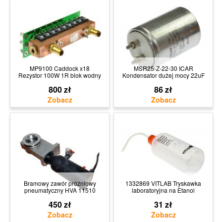
MP9100 Caddock x18
MSR25-Z-22-30 ICAR
Rezystor 100W 1R blok wodny
Kondensator dużej mocy 22uF
800 zł
86 zł
Bramowy zawór próżniowy
1332869 VITLAB Tryskawka
pneumatyczny HVA 11510
laboratoryjna na Etanol
450 zł
31 zł