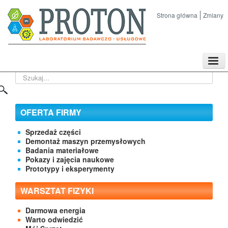
Strona główna
Zmiany
TPL
Szukaj...
Sklep
Nasze imprezy naukowe
Kontakt
OFERTA FIRMY
O Firmie
Sprzedaż części
Demontaż maszyn przemysłowych
Badania materiałowe
Pokazy i zajęcia naukowe
Prototypy i eksperymenty
WARSZTAT FIZYKI
Darmowa energia
Warto odwiedzić