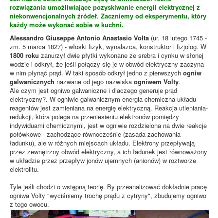
rozwiązania umożliwiające pozyskiwanie energii elektrycznej z
niekonwencjonalnych źródeł. Zaczniemy od eksperymentu, który
każdy może wykonać sobie w kuchni.
Alessandro Giuseppe Antonio Anastasio Volta
(ur. 18 lutego 1745 -
zm. 5 marca 1827) - włoski fizyk, wynalazca, konstruktor i fizjolog. W
1800 roku
zanurzył dwie płytki wykonane ze srebra i cynku w słonej
wodzie i odkrył, że jeśli połączy się je w obwód elektryczny zaczyna
w nim płynąć prąd. W taki sposób odkrył jedno z pierwszych
ogniw
galwanicznych
nazwane od jego nazwiska
ogniwem Volty
.
Ale czym jest ogniwo galwaniczne i dlaczego generuje prąd
elektryczny?. W ogniwie galwanicznym energia chemiczna układu
reagentów jest zamieniana na energię elektryczną. Reakcja utleniania-
redukcji, która polega na przeniesieniu elektronów pomiędzy
indywiduami chemicznymi, jest w ogniwie rozdzielona na dwie reakcje
połówkowe - zachodzące równocześnie (zasada zachowania
ładunku), ale w różnych miejscach układu. Elektrony przepływają
przez zewnętrzny obwód elektryczny, a ich ładunek jest równoważony
w układzie przez przepływ jonów ujemnych (anionów) w roztworze
elektrolitu.
Tyle jeśli chodzi o wstępną teorię. By przeanalizować dokładnie pracę
ogniwa Volty "wyciśniemy trochę prądu z cytryny", zbudujemy ogniwo
z tego owocu.