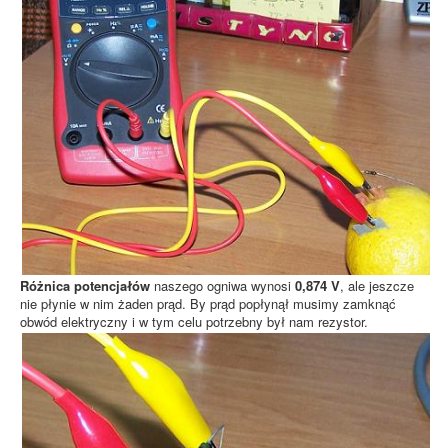
Różnica potencjałów
naszego ogniwa wynosi
0,874 V
, ale jeszcze
nie płynie w nim żaden prąd. By prąd popłynął musimy zamknąć
obwód elektryczny i w tym celu potrzebny był nam rezystor.