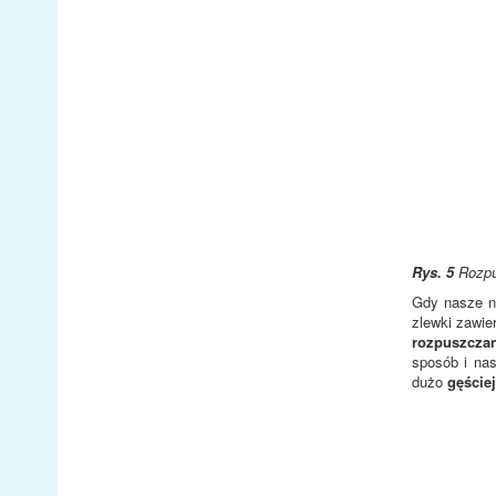
Rys. 5
Rozpus
Gdy nasze n
zlewki zawie
rozpuszcza
sposób i na
dużo
gęście