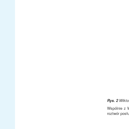
Rys. 2
Wikto
Wspólnie z 
roztwór posł