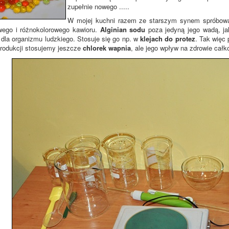
zupełnie nowego .....
W mojej kuchni razem ze starszym synem spróbowa
ego i różnokolorowego kawioru.
Alginian sodu
poza jedyną jego wadą, ja
 dla organizmu ludzkiego. Stosuje się go np. w
klejach do protez
. Tak więc
rodukcji stosujemy jeszcze
chlorek wapnia
, ale jego wpływ na zdrowie całk