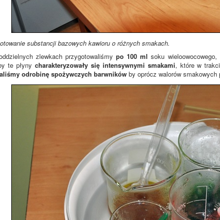
otowanie substancji bazowych kawioru o różnych smakach.
oddzielnych zlewkach przygotowaliśmy
po 100 ml
soku wieloowocowego, c
by te płyny
charakteryzowały się intensywnymi smakami
, które w trak
aliśmy odrobinę spożywczych barwników
by oprócz walorów smakowych po