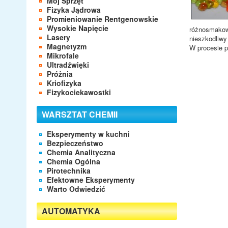
Mój Sprzęt
Fizyka Jądrowa
Promieniowanie Rentgenowskie
Wysokie Napięcie
różnosmakow
Lasery
nieszkodliwy
Magnetyzm
W procesie p
Mikrofale
Ultradźwięki
Próżnia
Kriofizyka
Fizykociekawostki
WARSZTAT CHEMII
Eksperymenty w kuchni
Bezpieczeństwo
Chemia Analityczna
Chemia Ogólna
Pirotechnika
Efektowne Eksperymenty
Warto Odwiedzić
AUTOMATYKA