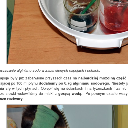
zczanie alginianu sodu w zabarwionych napojach i sokach.
apoje były już zabarwione przyszedł czas na
najbardziej mozolną część
rającej po 100 ml płynu
dodaliśmy po 0,7g alginianu sodowego
. Niestety 
nia
się w tych płynach. Oblepił się na ściankach i na łyżeczkach i za ni
sze zlewki wstawiliśmy do miski z
gorącą wodą
. Po pewnym czasie wszystk
jsze roztwory
.