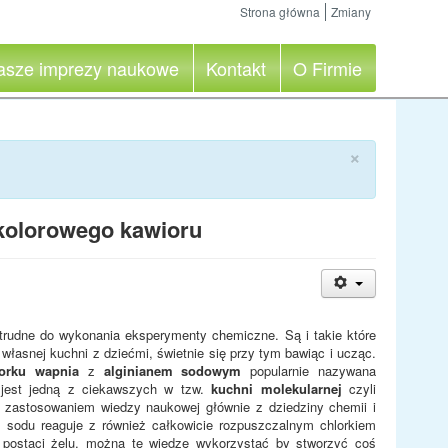
Strona główna
Zmiany
asze imprezy naukowe
Kontakt
O Firmie
×
 kolorowego kawioru
 trudne do wykonania eksperymenty chemiczne. Są i takie które
asnej kuchni z dziećmi, świetnie się przy tym bawiąc i ucząc.
lorku wapnia
z
alginianem sodowym
popularnie nazywana
 jest jedną z ciekawszych w tzw.
kuchni molekularnej
czyli
 zastosowaniem wiedzy naukowej głównie z dziedziny chemii i
n sodu reaguje z również całkowicie rozpuszczalnym chlorkiem
w postaci żelu, można tę wiedzę wykorzystać by stworzyć coś