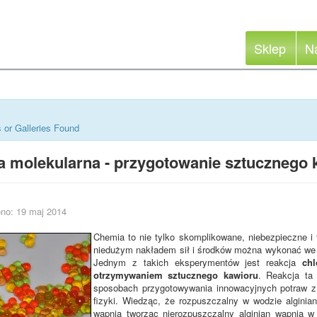
Sklep
N
 or Galleries Found
a molekularna - przygotowanie sztucznego
no: 19 maj 2014
Chemia to nie tylko skomplikowane, niebezpieczne i
niedużym nakładem sił i środków można wykonać we wł
Jednym z takich eksperymentów jest reakcja
ch
otrzymywaniem sztucznego kawioru
. Reakcja ta
sposobach przygotowywania innowacyjnych potraw z
fizyki. Wiedząc, że rozpuszczalny w wodzie alginia
wapnia tworząc nierozpuszczalny alginian wapnia 