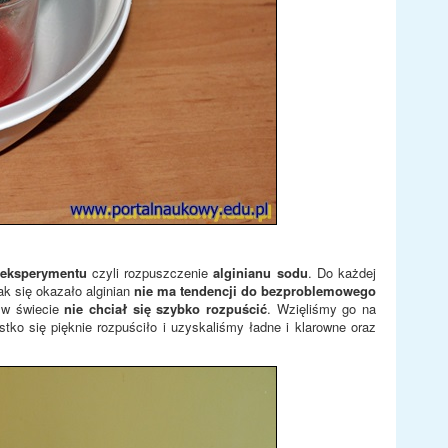
 eksperymentu
czyli rozpuszczenie
alginianu sodu
. Do każdej
jak się okazało alginian
nie ma tendencji do bezproblemowego
c w świecie
nie chciał się szybko rozpuścić
. Wzięliśmy go na
o się pięknie rozpuściło i uzyskaliśmy ładne i klarowne oraz