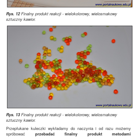
Rys. 12
Finalny produkt reakcji - wielokolorowy, wielosmakowy
sztuczny kawior.
Rys. 13
Finalny produkt reakcji - wielokolorowy, wielosmakowy
sztuczny kawior.
Przepłukane kuleczki wykładamy do naczynia i od razu możemy
spróbować
przebadać finalny produkt metodami