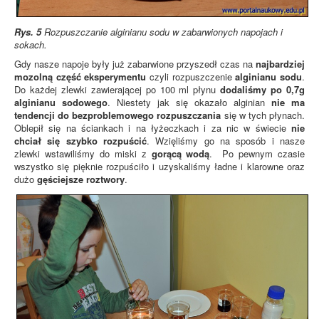
Rys. 5
Rozpuszczanie alginianu sodu w zabarwionych napojach i
sokach.
Gdy nasze napoje były już zabarwione przyszedł czas na
najbardziej
mozolną część eksperymentu
czyli rozpuszczenie
alginianu sodu
.
Do każdej zlewki zawierającej po 100 ml płynu
dodaliśmy po 0,7g
alginianu sodowego
. Niestety jak się okazało alginian
nie ma
tendencji do bezproblemowego rozpuszczania
się w tych płynach.
Oblepił się na ściankach i na łyżeczkach i za nic w świecie
nie
chciał się szybko rozpuścić
. Wzięliśmy go na sposób i nasze
zlewki wstawiliśmy do miski z
gorącą wodą
. Po pewnym czasie
wszystko się pięknie rozpuściło i uzyskaliśmy ładne i klarowne oraz
dużo
gęściejsze roztwory
.