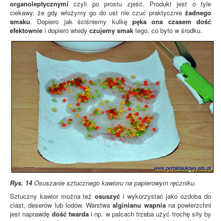
organoleptycznymi
czyli po prostu zjeść. Produkt jest o tyle
ciekawy, że gdy włożymy go do ust nie czuć praktycznie
żadnego
smaku
. Dopiero jak ściśniemy kulkę
pęka ona czasem dość
efektownie
i dopiero wtedy
czujemy smak
tego, co było w środku.
Rys. 14
Osuszanie sztucznego kawioru na papierowym ręczniku.
Sztuczny kawior można też
osuszyć
i wykorzystać jako ozdoba do
ciast, deserów lub lodów. Warstwa
alginianu wapnia
na powierzchni
jest naprawdę
dość twarda
i np. w palcach trzeba użyć trochę siły by