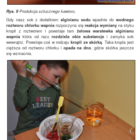
Rys. 9
Produkcja sztucznego kawioru.
Gdy nasz sok z dodatkiem
alginianu sodu
wpadnie do
wodnego
roztworu chlorku wapnia
rozpoczyna się
reakcja wymiany
na styku
kropli z roztworem i powstaje tam
żelowa warstewka alginianu
wapnia
która od razu
rozdziela obie substancje
i zamyka sok
wewnątrz. Powstaje coś w rodzaju
kropli ze skórką
. Taka kropla jest
cięższa od roztworu chlorku i
opada na dno
, gdzie skórka jeszcze
się wzmacnia.