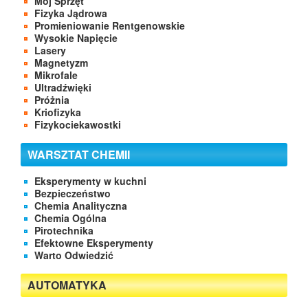
Mój Sprzęt
Fizyka Jądrowa
Promieniowanie Rentgenowskie
Wysokie Napięcie
Lasery
Magnetyzm
Mikrofale
Ultradźwięki
Próżnia
Kriofizyka
Fizykociekawostki
WARSZTAT CHEMII
Eksperymenty w kuchni
Bezpieczeństwo
Chemia Analityczna
Chemia Ogólna
Pirotechnika
Efektowne Eksperymenty
Warto Odwiedzić
AUTOMATYKA