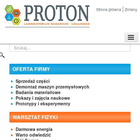
Strona główna
Zmiany
TPL
Szukaj...
Sklep
Nasze imprezy naukowe
Kontakt
OFERTA FIRMY
O Firmie
Sprzedaż części
Demontaż maszyn przemysłowych
Badania materiałowe
Pokazy i zajęcia naukowe
Prototypy i eksperymenty
WARSZTAT FIZYKI
Darmowa energia
Warto odwiedzić