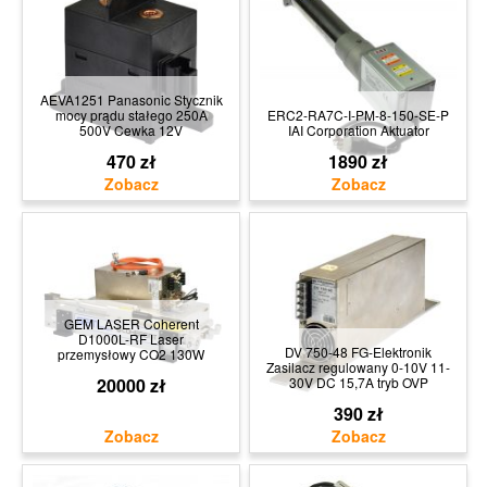
AEVA1251 Panasonic Stycznik
mocy prądu stałego 250A
ERC2-RA7C-I-PM-8-150-SE-P
500V Cewka 12V
IAI Corporation Aktuator
470 zł
1890 zł
GEM LASER Coherent
D1000L-RF Laser
DV 750-48 FG-Elektronik
przemysłowy CO2 130W
Zasilacz regulowany 0-10V 11-
20000 zł
30V DC 15,7A tryb OVP
390 zł