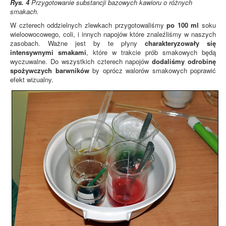
Rys. 4
Przygotowanie substancji bazowych kawioru o różnych
smakach.
W czterech oddzielnych zlewkach przygotowaliśmy
po 100 ml
soku
wieloowocowego, coli, i innych napojów które znaleźliśmy w naszych
zasobach. Ważne jest by te płyny
charakteryzowały się
intensywnymi smakami
, które w trakcie prób smakowych będą
wyczuwalne. Do wszystkich czterech napojów
dodaliśmy odrobinę
spożywczych barwników
by oprócz walorów smakowych poprawić
efekt wizualny.