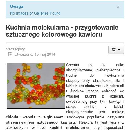
×
Uwaga
No Images or Galleries Found
Kuchnia molekularna - przygotowanie
sztucznego kolorowego kawioru
Szczegóły
Utworzono: 19 maj 2014
Chemia to nie tylko
skomplikowane, niebezpieczne i
trudne do wykonania
eksperymenty chemiczne. Są i
takie które niedużym nakładem sił
i środków można wykonać we
własnej kuchni z dziećmi,
świetnie się przy tym bawiąc i
ucząc. Jednym z takich
eksperymentów jest reakcja
chlorku wapnia
z
alginianem sodowym
popularnie nazywana
otrzymywaniem sztucznego kawioru
. Reakcja ta jest jedną z
ciekawszych w tzw.
kuchni molekularnej
czyli sposobach