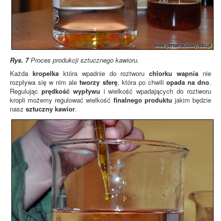
Rys. 7
Proces produkcji sztucznego kawioru.
Każda
kropelka
która wpadnie do roztworu
chlorku wapnia
nie
rozpływa się w nim ale
tworzy sferę
, która po chwili
opada na dno
.
Regulując
prędkość wypływu
i wielkość wpadających do roztworu
kropli możemy regulować wielkość
finalnego produktu
jakim będzie
nasz
sztuczny kawior
.