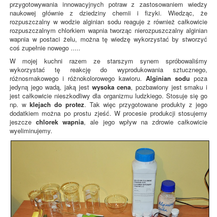
przygotowywania innowacyjnych potraw z zastosowaniem wiedzy
naukowej głównie z dziedziny chemii i fizyki. Wiedząc, że
rozpuszczalny w wodzie alginian sodu reaguje z również całkowicie
rozpuszczalnym chlorkiem wapnia tworząc nierozpuszczalny alginian
wapnia w postaci żelu, można tę wiedzę wykorzystać by stworzyć
coś zupełnie nowego .....
W mojej kuchni razem ze starszym synem spróbowaliśmy
wykorzystać tę reakcję do wyprodukowania sztucznego,
różnosmakowego i różnokolorowego kawioru.
Alginian sodu
poza
jedyną jego wadą, jaką jest
wysoka cena
, pozbawiony jest smaku i
jest całkowicie nieszkodliwy dla organizmu ludzkiego. Stosuje się go
np. w
klejach do protez
. Tak więc przygotowane produkty z jego
dodatkiem można po prostu zjeść. W procesie produkcji stosujemy
jeszcze
chlorek wapnia
, ale jego wpływ na zdrowie całkowicie
wyeliminujemy.