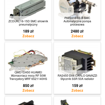
PAF3410-03-B SMC
ZCDUKC16-15D SMC siłownik
Automatyczna pompa
pneumatyczny
procesowa
189 zł
2480 zł
QWD1DA50 HUAWEI
Wzmacniacz mocy RF 50W
RA2450-D06 CARLO GAVAZZI
Tranzystory MRF 6S21140HS
Stycznik SSR 50A radiator
850 zł
159 zł