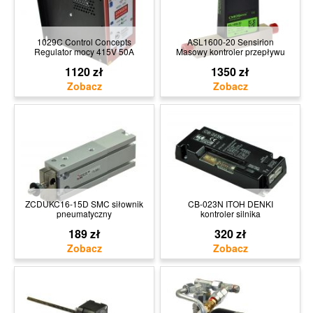
1029C Control Concepts
ASL1600-20 Sensirion
Regulator mocy 415V 50A
Masowy kontroler przepływu
1120 zł
1350 zł
ZCDUKC16-15D SMC siłownik
CB-023N ITOH DENKI
pneumatyczny
kontroler silnika
189 zł
320 zł