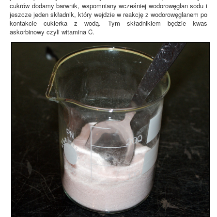
cukrów dodamy barwnik, wspomniany wcześniej wodorowęglan sodu i
jeszcze jeden składnik, który wejdzie w reakcję z wodorowęglanem po
kontakcie cukierka z wodą. Tym składnikiem będzie kwas
askorbinowy czyli witamina C.