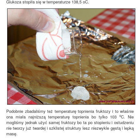
Glukoza stopiła się w temperaturze 138,5 oC.
Podobnie zbadaliśmy też temperaturę topnienia fruktozy i to właśnie
o
ona miała najniższą temperaturę topnienia bo tylko 103
C. Nie
mogliśmy jednak użyć samej fruktozy bo ta po stopieniu i ostudzeniu
nie tworzy już twardej i szklistej struktury lesz niezwykle gęstą i lepką
masę.