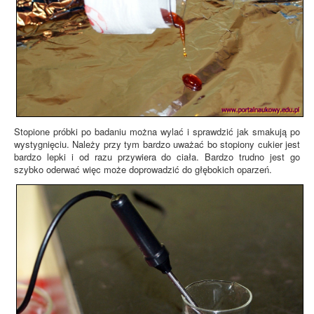
Stopione próbki po badaniu można wylać i sprawdzić jak smakują po
wystygnięciu. Należy przy tym bardzo uważać bo stopiony cukier jest
bardzo lepki i od razu przywiera do ciała. Bardzo trudno jest go
szybko oderwać więc może doprowadzić do głębokich oparzeń.