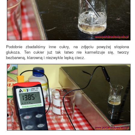
Podobnie zbadaliśmy inne cukry, na zdjęciu powyżej stopiona
glukoza. Ten cukier już tak łatwo nie karmelizuje się, tworzy
bezbarwną, klarowną i niezwykle lepką ciecz.