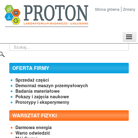
Strona główna
Zmiany
TPL
Szukaj...
Sklep
Nasze imprezy naukowe
Kontakt
OFERTA FIRMY
O Firmie
Sprzedaż części
Demontaż maszyn przemysłowych
Badania materiałowe
Pokazy i zajęcia naukowe
Prototypy i eksperymenty
WARSZTAT FIZYKI
Darmowa energia
Warto odwiedzić