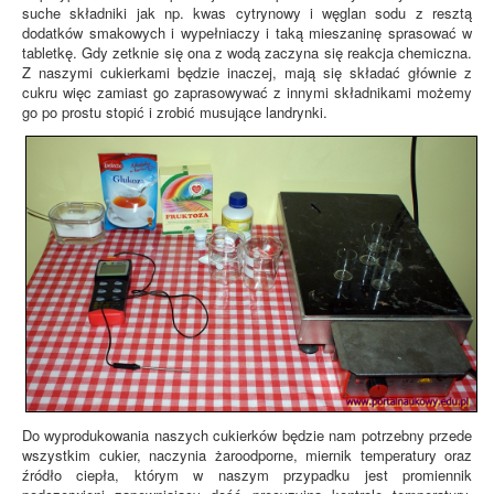
suche składniki jak np. kwas cytrynowy i węglan sodu z resztą
dodatków smakowych i wypełniaczy i taką mieszaninę sprasować w
tabletkę. Gdy zetknie się ona z wodą zaczyna się reakcja chemiczna.
Z naszymi cukierkami będzie inaczej, mają się składać głównie z
cukru więc zamiast go zaprasowywać z innymi składnikami możemy
go po prostu stopić i zrobić musujące landrynki.
Do wyprodukowania naszych cukierków będzie nam potrzebny przede
wszystkim cukier, naczynia żaroodporne, miernik temperatury oraz
źródło ciepła, którym w naszym przypadku jest promiennik