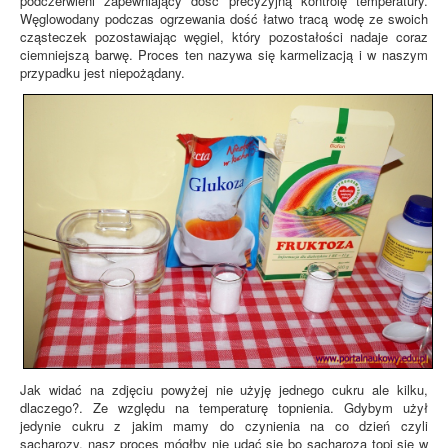
podczerwieni zapewniający dość precyzyjną kontrolę temperatury.
Węglowodany podczas ogrzewania dość łatwo tracą wodę ze swoich
cząsteczek pozostawiając węgiel, który pozostałości nadaje coraz
ciemniejszą barwę. Proces ten nazywa się karmelizacją i w naszym
przypadku jest niepożądany.
Jak widać na zdjęciu powyżej nie użyję jednego cukru ale kilku,
dlaczego?. Ze względu na temperaturę topnienia. Gdybym użył
jedynie cukru z jakim mamy do czynienia na co dzień czyli
sacharozy, nasz proces mógłby nie udać się bo sacharoza topi się w