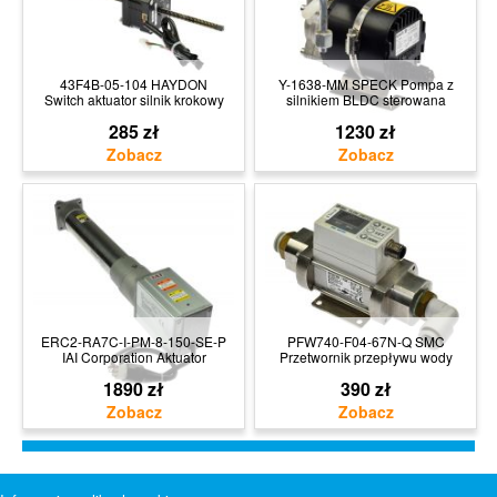
43F4B-05-104 HAYDON
Y-1638-MM SPECK Pompa z
Switch aktuator silnik krokowy
silnikiem BLDC sterowana
285 zł
1230 zł
ERC2-RA7C-I-PM-8-150-SE-P
PFW740-F04-67N-Q SMC
IAI Corporation Aktuator
Przetwornik przepływu wody
1890 zł
390 zł