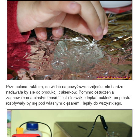
Przetopiona fruktoza, co widać na powyższym zdjęciu, nie bardzo
nadawała by się do produkcji cukierków. Pomimo ostudzenia
zachowuje ona plastyczność i jest niezwykle lepka, cukierki po prostu
rozpływały by się pod własnym ciężarem i lepiły do wszystkiego.