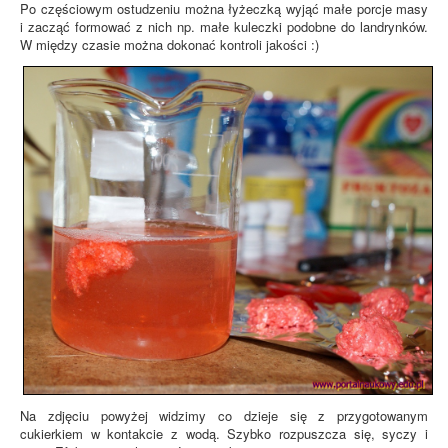
Po częściowym ostudzeniu można łyżeczką wyjąć małe porcje masy
i zacząć formować z nich np. małe kuleczki podobne do landrynków.
W między czasie można dokonać kontroli jakości :)
Na zdjęciu powyżej widzimy co dzieje się z przygotowanym
cukierkiem w kontakcie z wodą. Szybko rozpuszcza się, syczy i