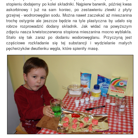
stopieniu dodajemy po kolei składniki. Najpierw barwnik, później kwas
askorbinowy i już na sam koniec, po zestawieniu zlewki z płyty
grzejnej - wodrorowęglan sodu. Można nawet zaczekać aż mieszanina
trochę ostygnie ale jeszcze będzie na tyle plastyczna by udało się
robrze rozprowadzić dodany składnik. Jak widać na powyższym
zdjęciu nasza krwistoczerwona stopiona mieszanina mocno wyblakła.
Stało się tak zaraz po dodaniu wodorowęglanu. Przyczyną jest
częściowe rozkładanie się tej substancji i wydzielanie małych
pęcherzyków dwutlenku węgla, które spieniły masę.