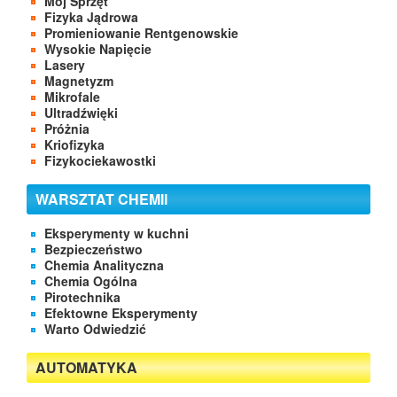
Mój Sprzęt
Fizyka Jądrowa
Promieniowanie Rentgenowskie
Wysokie Napięcie
Lasery
Magnetyzm
Mikrofale
Ultradźwięki
Próżnia
Kriofizyka
Fizykociekawostki
WARSZTAT CHEMII
Eksperymenty w kuchni
Bezpieczeństwo
Chemia Analityczna
Chemia Ogólna
Pirotechnika
Efektowne Eksperymenty
Warto Odwiedzić
AUTOMATYKA