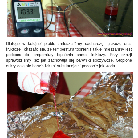
Dlatego w kolejnej próbie zmieszaliśmy sacharozę, glukozę oraz
fruktozę i okazało się, że temperatura topnienia takiej mieszaniny jest
podobna do temperatury topnienia samej fruktozy. Przy okazji
sprawdziliśmy też jak zachowują się barwniki spożywcze. Stopione
cukry dają się barwić takimi substancjami podobnie jak woda.