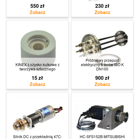
550 zł
230 zł
Próżniowy przepust
KINEX Łożysko kulkowe z
elektryczny 6 torów ISO K
tworzywa sztucznego
DN100
15 zł
900 zł
Silnik DC z przekładnią 47C-
HC-SFS152B MITSUBISHI