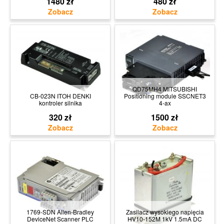
1480 zł
480 zł
QD75MH4 MITSUBISHI
CB-023N ITOH DENKI
Positioning module SSCNET3
kontroler silnika
4-ax
320 zł
1500 zł
1769-SDN Allen-Bradley
Zasilacz wysokiego napięcia
DeviceNet Scanner PLC
HV10-152M 1kV 1.5mA DC