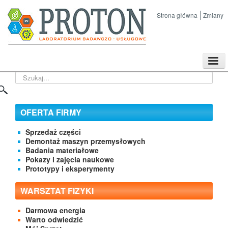
Strona główna
Zmiany
TPL
Szukaj...
Sklep
Nasze imprezy naukowe
Kontakt
OFERTA FIRMY
O Firmie
Sprzedaż części
Demontaż maszyn przemysłowych
Badania materiałowe
Pokazy i zajęcia naukowe
Prototypy i eksperymenty
WARSZTAT FIZYKI
Darmowa energia
Warto odwiedzić