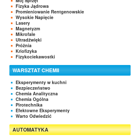
Mój Sprzęt
Fizyka Jądrowa
Promieniowanie Rentgenowskie
Wysokie Napięcie
Lasery
Magnetyzm
Mikrofale
Ultradźwięki
Próżnia
Kriofizyka
Fizykociekawostki
WARSZTAT CHEMII
Eksperymenty w kuchni
Bezpieczeństwo
Chemia Analityczna
Chemia Ogólna
Pirotechnika
Efektowne Eksperymenty
Warto Odwiedzić
AUTOMATYKA