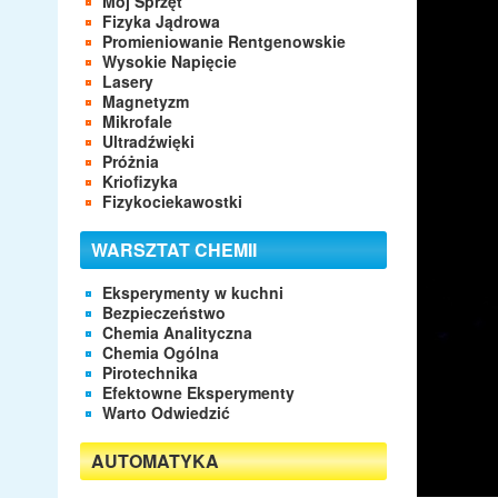
Mój Sprzęt
Fizyka Jądrowa
Promieniowanie Rentgenowskie
Wysokie Napięcie
Lasery
Magnetyzm
Mikrofale
Ultradźwięki
Próżnia
Kriofizyka
Fizykociekawostki
WARSZTAT CHEMII
Eksperymenty w kuchni
Bezpieczeństwo
Chemia Analityczna
Chemia Ogólna
Pirotechnika
Efektowne Eksperymenty
Warto Odwiedzić
AUTOMATYKA