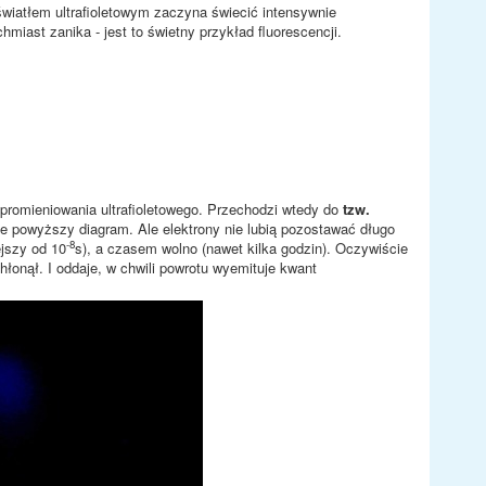
 światłem ultrafioletowym zaczyna świecić intensywnie
miast zanika - jest to świetny przykład fluorescencji.
romieniowania ultrafioletowego. Przechodzi wtedy do
tzw.
je powyższy diagram. Ale elektrony nie lubią pozostawać długo
-8
jszy od 10
s), a czasem wolno (nawet kilka godzin). Oczywiście
łonął. I oddaje, w chwili powrotu wyemituje kwant