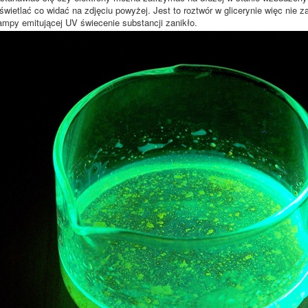
wietlać co widać na zdjęciu powyżej. Jest to roztwór w glicerynie więc nie z
ampy emitującej UV świecenie substancji zanikło.