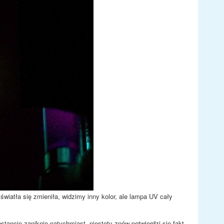
wiatła się zmieniła, widzimy inny kolor, ale lampa UV cały
ancję zaniknie natychmiast, niestety znów potwierdzi się fakt,