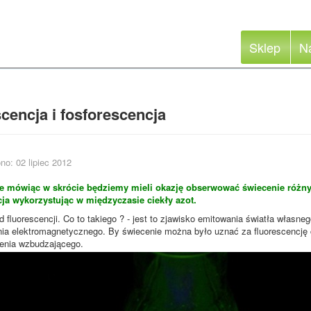
Sklep
N
cencja i fosforescencja
no: 02 lipiec 2012
nie mówiąc w skrócie będziemy mieli okazję obserwować świecenie różny
cja wykorzystując w międzyczasie ciekły azot.
 fluorescencji. Co to takiego ? - jest to zjawisko emitowania światła własne
ia elektromagnetycznego. By świecenie można było uznać za fluorescencję
enia wzbudzającego.