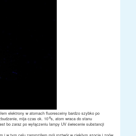
ałem elektrony w atomach fluoresceiny bardzo szybko po
-8
zbudzenie, mija czas ok. 10
s, atom wraca do stanu
est bo zaraz po wyłączeniu lampy UV świecenie substancji
 i w tym celu zamroziłem mój roztwór w ciekłym azocie i znów