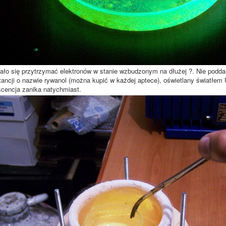
ało się przytrzymać elektronów w stanie wzbudzonym na dłużej ?. Nie poddam
tancji o nazwie rywanol (można kupić w każdej aptece), oświetlany światłem
scencja zanika natychmiast.