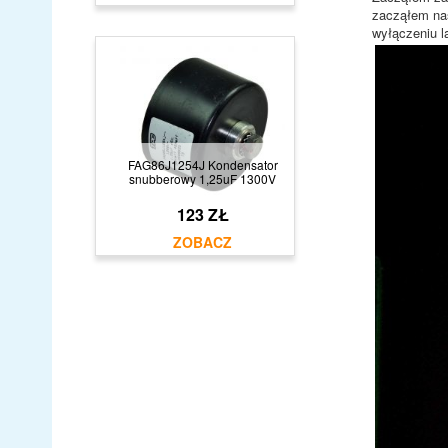
zacząłem naś
wyłączeniu l
FAG86J1254J Kondensator
snubberowy 1,25uF 1300V
123 ZŁ