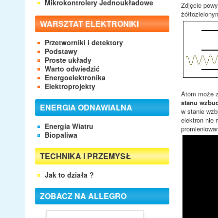
Mikrokontrolery Jednoukładowe
Zdjęcie powy
żółtozielony
WARSZTAT ELEKTRONIKI
Przetworniki i detektory
Podstawy
Proste układy
Warto odwiedzić
Energoelektronika
Elektroprojekty
Atom może za
stanu wzbu
ENERGIA ODNAWIALNA
w stanie wz
elektron nie
Energia Wiatru
promieniowan
Biopaliwa
TECHNIKA I PRZEMYSŁ
Jak to działa ?
ZOBACZ NA ALLEGRO