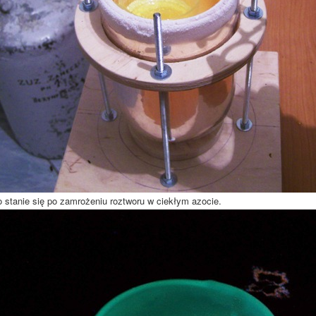
stanie się po zamrożeniu roztworu w ciekłym azocie.