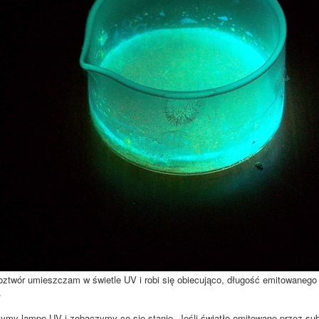
ztwór umieszczam w świetle UV i robi się obiecująco, długość emitowanego ś
.
ymy lampę UV i zobaczymy co się stanie. Jeśli światło emitowane przez subst