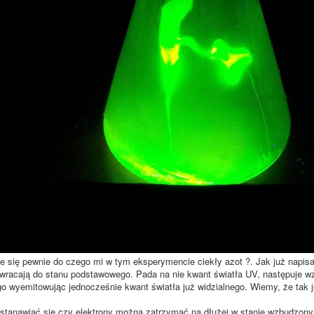
e się pewnie do czego mi w tym eksperymencie ciekły azot ?. Jak już napis
 wracają do stanu podstawowego. Pada na nie kwant światła UV, następuje w
 wyemitowując jednocześnie kwant światła już widzialnego. Wiemy, że tak j
tanawiać się czy elektrony można zatrzymać na dłużej w stanie wzbudzonym