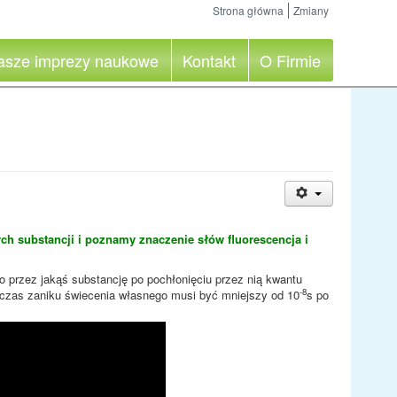
Strona główna
Zmiany
asze imprezy naukowe
Kontakt
O Firmie
ch substancji i poznamy znaczenie słów fluorescencja i
go przez jakąś substancję po pochłonięciu przez nią kwantu
-8
 czas zaniku świecenia własnego musi być mniejszy od 10
s po