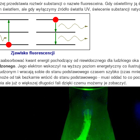
żej przedstawia roztwór substancji o nazwie fluoresceina. Gdy oświetlimy ją
m światłem, ale gdy wyłączymy źródło światła UV, świecenie substancji natych
absorbować kwant energii pochodzący od niewidocznego dla ludzkiego oka p
dzonego
. Jego elektron wskoczył na wyższy poziom energetyczny co ilustru
budzonym i wracają sobie do stanu podstawowego czasem szybko (czas mnie
 może od tak bezkarnie wrócić do stanu podstawowego - musi oddać to co poch
ia ale już o większej długości fali dzięki czemu możemy je zobaczyć.