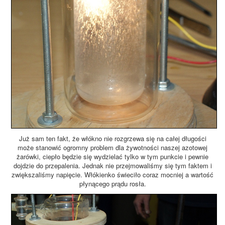
Już sam ten fakt, że włókno nie rozgrzewa się na całej długości
może stanowić ogromny problem dla żywotności naszej azotowej
żarówki, ciepło będzie się wydzielać tylko w tym punkcie i pewnie
dojdzie do przepalenia. Jednak nie przejmowaliśmy się tym faktem i
zwiększaliśmy napięcie. Włókienko świeciło coraz mocniej a wartość
płynącego prądu rosła.