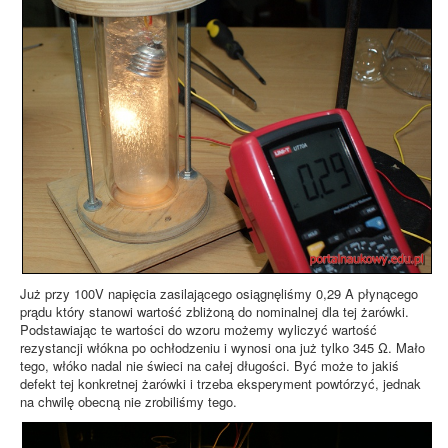
Już przy 100V napięcia zasilającego osiągnęliśmy 0,29 A płynącego
prądu który stanowi wartość zbliżoną do nominalnej dla tej żarówki.
Podstawiając te wartości do wzoru możemy wyliczyć wartość
rezystancji włókna po ochłodzeniu i wynosi ona już tylko 345 Ω. Mało
tego, włóko nadal nie świeci na całej długości. Być może to jakiś
defekt tej konkretnej żarówki i trzeba eksperyment powtórzyć, jednak
na chwilę obecną nie zrobiliśmy tego.