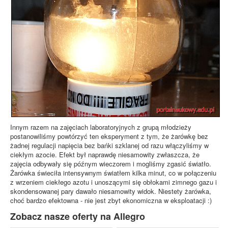
Innym razem na zajęciach laboratoryjnych z grupą młodzieży
postanowiliśmy powtórzyć ten eksperyment z tym, że żarówkę bez
żadnej regulacji napięcia bez bańki szklanej od razu włączyliśmy w
ciekłym azocie. Efekt był naprawdę niesamowity zwłaszcza, że
zajęcia odbywały się późnym wieczorem i mogliśmy zgasić światło.
Żarówka świeciła intensywnym światłem kilka minut, co w połączeniu
z wrzeniem ciekłego azotu i unoszącymi się obłokami zimnego gazu i
skondensowanej pary dawało niesamowity widok. Niestety żarówka,
choć bardzo efektowna - nie jest zbyt ekonomiczna w eksploatacji :)
Zobacz nasze oferty na Allegro