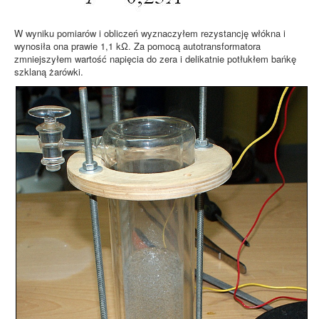
W wyniku pomiarów i obliczeń wyznaczyłem rezystancję włókna i
wynosiła ona prawie 1,1 kΩ. Za pomocą autotransformatora
zmniejszyłem wartość napięcia do zera i delikatnie potłukłem bańkę
szklaną żarówki.