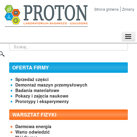
Strona główna
Zmiany
TPL
Szukaj...
Sklep
Nasze imprezy naukowe
Kontakt
OFERTA FIRMY
O Firmie
Sprzedaż części
Demontaż maszyn przemysłowych
Badania materiałowe
Pokazy i zajęcia naukowe
Prototypy i eksperymenty
WARSZTAT FIZYKI
Darmowa energia
Warto odwiedzić