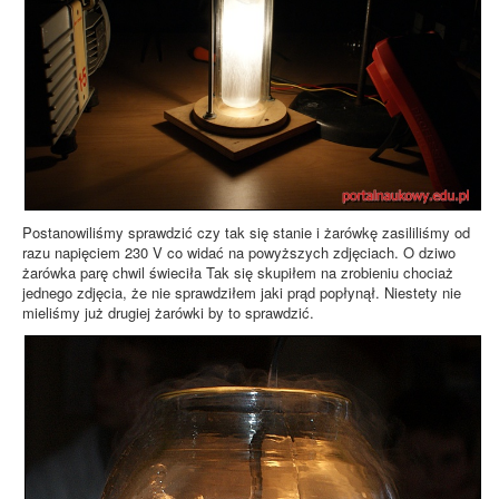
Postanowiliśmy sprawdzić czy tak się stanie i żarówkę zasililiśmy od
razu napięciem 230 V co widać na powyższych zdjęciach. O dziwo
żarówka parę chwil świeciła Tak się skupiłem na zrobieniu chociaż
jednego zdjęcia, że nie sprawdziłem jaki prąd popłynął. Niestety nie
mieliśmy już drugiej żarówki by to sprawdzić.