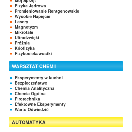
Mój Sprzęt
Fizyka Jądrowa
Promieniowanie Rentgenowskie
Wysokie Napięcie
Lasery
Magnetyzm
Mikrofale
Ultradźwięki
Próżnia
Kriofizyka
Fizykociekawostki
WARSZTAT CHEMII
Eksperymenty w kuchni
Bezpieczeństwo
Chemia Analityczna
Chemia Ogólna
Pirotechnika
Efektowne Eksperymenty
Warto Odwiedzić
AUTOMATYKA