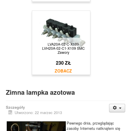
LVA20A-02-C-X109
LVH20A-02-C1-X109 SMC
Zawory
230 ZŁ
Zimna lampka azotowa
Szczegóły
Utworzono: 22 marzec 2013
Pewnego dnia, przeglądając
zasoby Internetu natknąłem się