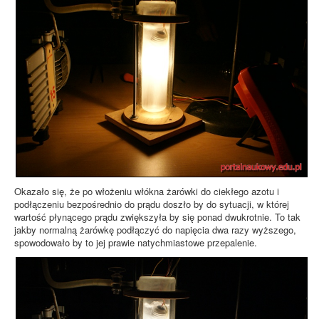
Okazało się, że po włożeniu włókna żarówki do ciekłego azotu i
podłączeniu bezpośrednio do prądu doszło by do sytuacji, w której
wartość płynącego prądu zwiększyła by się ponad dwukrotnie. To tak
jakby normalną żarówkę podłączyć do napięcia dwa razy wyższego,
spowodowało by to jej prawie natychmiastowe przepalenie.