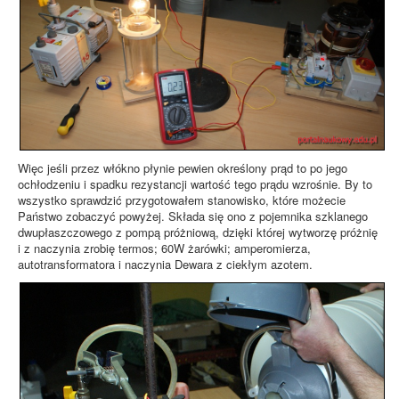
Więc jeśli przez włókno płynie pewien określony prąd to po jego
ochłodzeniu i spadku rezystancji wartość tego prądu wzrośnie. By to
wszystko sprawdzić przygotowałem stanowisko, które możecie
Państwo zobaczyć powyżej. Składa się ono z pojemnika szklanego
dwupłaszczowego z pompą próżniową, dzięki której wytworzę próżnię
i z naczynia zrobię termos; 60W żarówki; amperomierza,
autotransformatora i naczynia Dewara z ciekłym azotem.