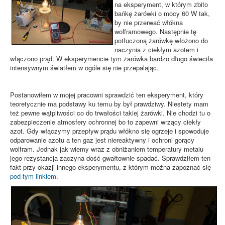
na eksperyment, w którym zbito
bańkę żarówki o mocy 60 W tak,
by nie przerwać włókna
wolframowego. Następnie tę
potłuczoną żarówkę włożono do
naczynia z ciekłym azotem i
włączono prąd. W eksperymencie tym żarówka bardzo długo świeciła
intensywnym światłem w ogóle się nie przepalając.
Postanowiłem w mojej pracowni sprawdzić ten eksperyment, który
teoretycznie ma podstawy ku temu by był prawdziwy. Niestety mam
też pewne wątpliwości co do trwałości takiej żarówki. Nie chodzi tu o
zabezpieczenie atmosfery ochronnej bo to zapewni wrzący ciekły
azot. Gdy włączymy przepływ prądu włókno się ogrzeje i spowoduje
odparowanie azotu a ten gaz jest niereaktywny i ochroni gorący
wolfram. Jednak jak wiemy wraz z obniżaniem temperatury metalu
jego rezystancja zaczyna dość gwałtownie spadać. Sprawdziłem ten
fakt przy okazji innego eksperymentu, z którym można zapoznać się
pod tym linkiem.