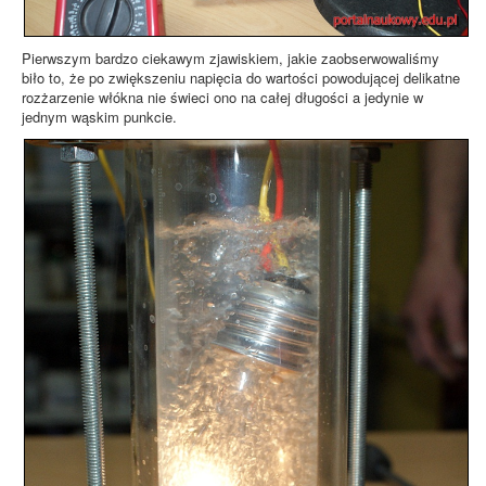
Pierwszym bardzo ciekawym zjawiskiem, jakie zaobserwowaliśmy
biło to, że po zwiększeniu napięcia do wartości powodującej delikatne
rozżarzenie włókna nie świeci ono na całej długości a jedynie w
jednym wąskim punkcie.