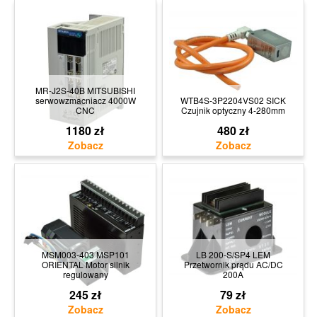
MR-J2S-40B MITSUBISHI
serwowzmacniacz 4000W
WTB4S-3P2204VS02 SICK
CNC
Czujnik optyczny 4-280mm
1180 zł
480 zł
MSM003-403 MSP101
LB 200-S/SP4 LEM
ORIENTAL Motor silnik
Przetwornik prądu AC/DC
regulowany
200A
245 zł
79 zł