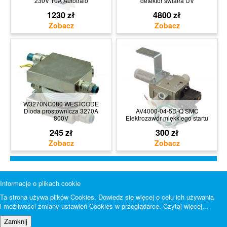
230V 10A Autotrafo
detektor światła UV
1230 zł
4800 zł
W3270NC080 WESTCODE
Dioda prostownicza 3270A
AV4000-04-5D-Q SMC
800V
Elektrozawór miękkiego startu
245 zł
300 zł
Informacje o plikach cookie
Ta strona używa plików Cookies. Dowiedz się więcej o celu ich używania
i możliwości zmiany ustawień Cookies w przeglądarce.
Czytaj więcej...