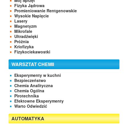
Mój Sprzęt
Fizyka Jądrowa
Promieniowanie Rentgenowskie
Wysokie Napięcie
Lasery
Magnetyzm
Mikrofale
Ultradźwięki
Próżnia
Kriofizyka
Fizykociekawostki
WARSZTAT CHEMII
Eksperymenty w kuchni
Bezpieczeństwo
Chemia Analityczna
Chemia Ogólna
Pirotechnika
Efektowne Eksperymenty
Warto Odwiedzić
AUTOMATYKA