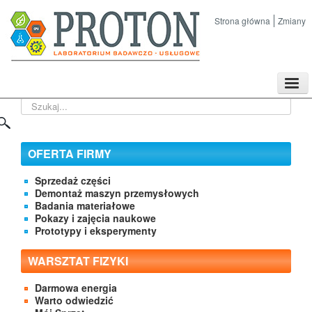
Strona główna
Zmiany
TPL
Szukaj...
Sklep
Nasze imprezy naukowe
Kontakt
OFERTA FIRMY
O Firmie
Sprzedaż części
Demontaż maszyn przemysłowych
Badania materiałowe
Pokazy i zajęcia naukowe
Prototypy i eksperymenty
WARSZTAT FIZYKI
Darmowa energia
Warto odwiedzić