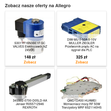
Zobacz nasze oferty na Allegro
DIW-MU 0-50A 0-10V
S301YF16N3BE1F GC
MULLER ZIEGLER
VALVES Elektrozawór NZ
Przetwornik prądu AC na
24VDC
sygnał dla PLC
148 zł
325 zł
34S502-0700-D05LD-AA
QWD1DA50 HUAWEI
Jenaer R055712946
Wzmacniacz mocy RF 50W
REXROTH
Tranzystory MRF 6S21140HS