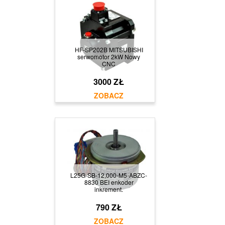
HF-SP202B MITSUBISHI
serwomotor 2kW Nowy
CNC
3000 ZŁ
L25G-SB-12,000-M5-ABZC-
8830 BEI enkoder
inkrement.
790 ZŁ