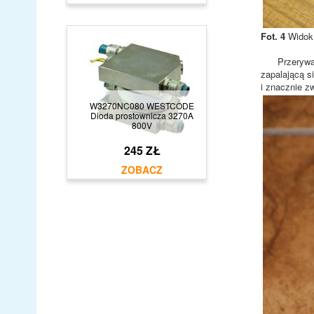
Fot. 4
Widok 
Przerywanie
zapalającą s
i znacznie z
W3270NC080 WESTCODE
Dioda prostownicza 3270A
800V
245 ZŁ