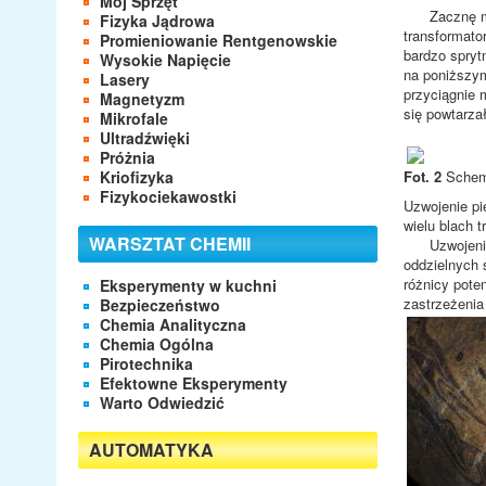
Mój Sprzęt
Zacznę może
Fizyka Jądrowa
transformato
Promieniowanie Rentgenowskie
bardzo spryt
Wysokie Napięcie
na poniższym
Lasery
przyciągnie 
Magnetyzm
się powtarzał
Mikrofale
Ultradźwięki
Próżnia
Kriofizyka
Fot. 2
Schema
Fizykociekawostki
Uzwojenie pi
wielu blach 
WARSZTAT CHEMII
Uzwojenie w
oddzielnych 
różnicy pote
Eksperymenty w kuchni
zastrzeżenia 
Bezpieczeństwo
Chemia Analityczna
Chemia Ogólna
Pirotechnika
Efektowne Eksperymenty
Warto Odwiedzić
AUTOMATYKA