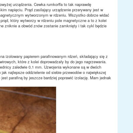
wyżej urządzenia. Cewka rumkorffa to tak naprawdę
kim napięciu. Prąd zasilający urządzenie przerywany jest w
m magnetycznym wytworzonym w rdzeniu. Wszystko dobrze widać
rąd, który wytworzy w rdzeniu pole magnetyczne a to z kolei
ne zniknie a obwód znów zostanie zamknięty i tak cykl będzie
 na izolowany papierem parafinowanym rdzeń, składający się z
irowych, które z kolei doprowadzały by do jego nagrzewania.
rednicy zaledwie 0,1 mm. Uzwojenia wykonane są w dwóch
jak najlepsze oddzielenie od siebie przewodów o największej
jest parafiną by jeszcze bardziej poprawić izolację. Mam jednak