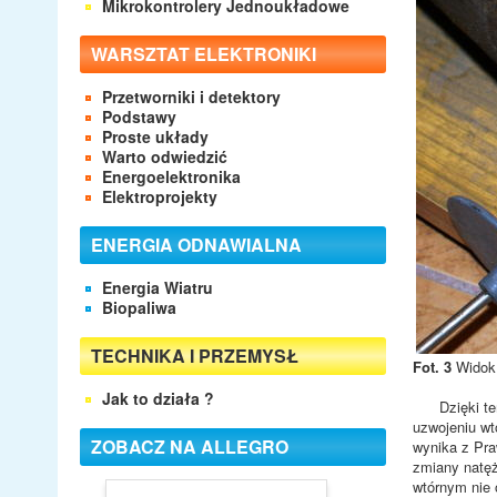
Mikrokontrolery Jednoukładowe
WARSZTAT ELEKTRONIKI
Przetworniki i detektory
Podstawy
Proste układy
Warto odwiedzić
Energoelektronika
Elektroprojekty
ENERGIA ODNAWIALNA
Energia Wiatru
Biopaliwa
TECHNIKA I PRZEMYSŁ
Fot. 3
Widok r
Jak to działa ?
Dzięki temu,
uzwojeniu wt
ZOBACZ NA ALLEGRO
wynika z Pra
zmiany natęż
wtórnym nie 