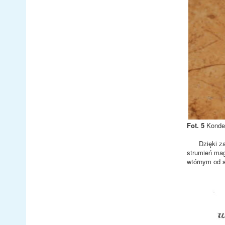
Fot. 5
Konden
Dzięki zast
strumień mag
wtórnym od s