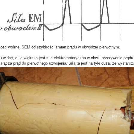
ość wtórnej SEM od szybkości zmian prądu w obwodzie pierwotnym.
dać, o ile większa jest siła elektromotoryczna w chwili przerywania prądu 
ałącza prąd do pierwotnego uzwojenia. Siłą ta jest na tyle duża, że wystarc