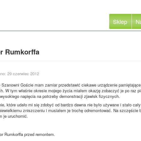
Sklep
N
or Rumkorffa
no: 29 czerwiec 2012
ie Szanowni Goście mam zamiar przedstawić ciekawe urządzenie pamiętające 
. W tym właśnie okresie mojego życia miałem okazję zobaczyć je po raz pi
wysokiego napięcia na potrzeby demonstracji zjawisk fizycznych.
które udało mi się zdobyć od bardzo dawna nie było używane i stało całymi
niewielkiemu zniszczeniu i musiałem je trochę odremontować. Na szczęście b
m je uruchomić.
or Rumkorffa przed remontem.