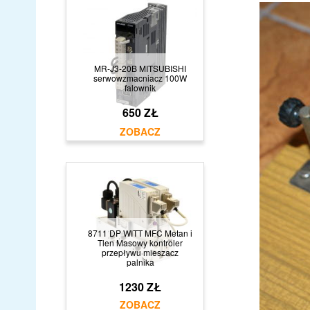
MR-J3-20B MITSUBISHI
serwowzmacniacz 100W
falownik
650 ZŁ
8711 DP WITT MFC Metan i
Tlen Masowy kontroler
przepływu mieszacz
palnika
1230 ZŁ