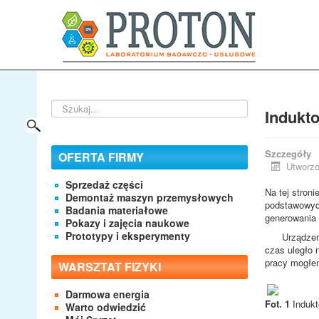
Szukaj...
Indukt
Szczegóły
OFERTA FIRMY
Utworzo
Sprzedaż części
Na tej stron
Demontaż maszyn przemysłowych
podstawowych
Badania materiałowe
generowania 
Pokazy i zajęcia naukowe
Prototypy i eksperymenty
Urządzenie, 
czas uległo 
pracy mogłe
WARSZTAT FIZYKI
Darmowa energia
Fot. 1
Indukt
Warto odwiedzić