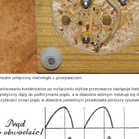
sator połączony równolegle z przerywaczem.
osowaniu kondensatora po rozłączeniu styków przerywacza następuje bard
netyczny dąży do podtrzymania prądu, a w obwodzie wtórnym indukuje się d
zybkości zmian prądu w obwodzie pierwotnym przedstawia poniższy rysunek