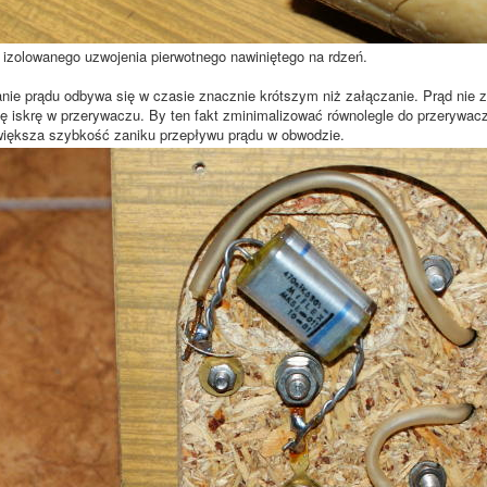
izolowanego uzwojenia pierwotnego nawiniętego na rdzeń.
 prądu odbywa się w czasie znacznie krótszym niż załączanie. Prąd nie z
ię iskrę w przerywaczu. By ten fakt zminimalizować równolegle do przerywac
większa szybkość zaniku przepływu prądu w obwodzie.