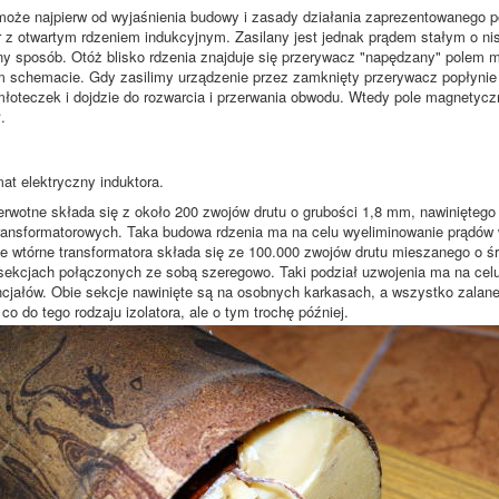
 najpierw od wyjaśnienia budowy i zasady działania zaprezentowanego po
r z otwartym rdzeniem indukcyjnym. Zasilany jest jednak prądem stałym o nis
ny sposób. Otóż blisko rdzenia znajduje się przerywacz "napędzany" pole
 schemacie. Gdy zasilimy urządzenie przez zamknięty przerywacz popłynie p
młoteczek i dojdzie do rozwarcia i przerwania obwodu. Wtedy pole magnetycz
.
t elektryczny induktora.
erwotne składa się z około 200 zwojów drutu o grubości 1,8 mm, nawiniętego
transformatorowych. Taka budowa rdzenia ma na celu wyeliminowanie prądów w
tórne transformatora składa się ze 100.000 zwojów drutu mieszanego o ś
sekcjach połączonych ze sobą szeregowo. Taki podział uzwojenia ma na celu 
ncjałów. Obie sekcje nawinięte są na osobnych karkasach, a wszystko zalane 
co do tego rodzaju izolatora, ale o tym trochę później.