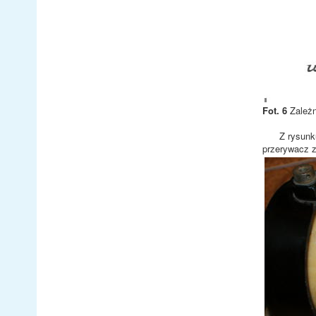
Fot. 6
Zależn
Z rysunku wi
przerywacz z