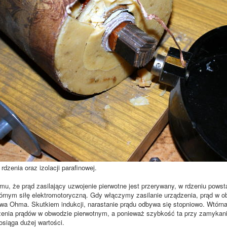
dzenia oraz izolacji parafinowej.
 że prąd zasilający uzwojenie pierwotne jest przerywany, w rdzeniu powsta
órnym siłę elektromotoryczną. Gdy włączymy zasilanie urządzenia, prąd w ob
wa Ohma. Skutkiem indukcji, narastanie prądu odbywa się stopniowo. Wtórna 
enia prądów w obwodzie pierwotnym, a ponieważ szybkość ta przy zamykaniu 
osiąga dużej wartości.