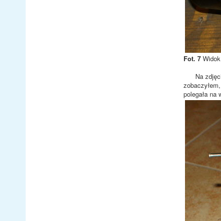
Fot. 7
Widok 
Na zdjęciu p
zobaczyłem, 
polegała na w