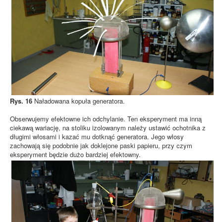
Rys. 16
Naładowana kopuła generatora.
Obserwujemy efektowne ich odchylanie. Ten eksperyment ma inną
ciekawą wariację, na stoliku izolowanym należy ustawić ochotnika z
długimi włosami i kazać mu dotknąć generatora. Jego włosy
zachowają się podobnie jak doklejone paski papieru, przy czym
eksperyment będzie dużo bardziej efektowny.