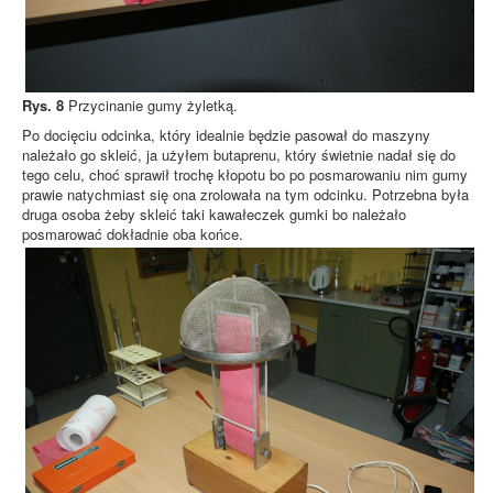
Rys. 8
Przycinanie gumy żyletką.
Po docięciu odcinka, który idealnie będzie pasował do maszyny
należało go skleić, ja użyłem butaprenu, który świetnie nadał się do
tego celu, choć sprawił trochę kłopotu bo po posmarowaniu nim gumy
prawie natychmiast się ona zrolowała na tym odcinku. Potrzebna była
druga osoba żeby skleić taki kawałeczek gumki bo należało
posmarować dokładnie oba końce.