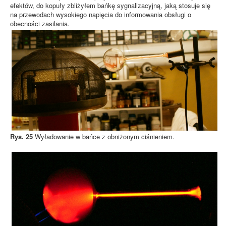
efektów, do kopuły zbliżyłem bańkę sygnalizacyjną, jaką stosuje się
na przewodach wysokiego napięcia do informowania obsługi o
obecności zasilania.
Rys. 25
Wyładowanie w bańce z obniżonym ciśnieniem.