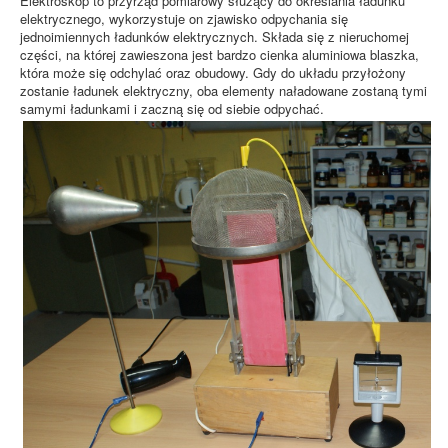
Elektroskop to przyrząd pomiarowy służący do określania ładunku
elektrycznego, wykorzystuje on zjawisko odpychania się
jednoimiennych ładunków elektrycznych. Składa się z nieruchomej
części, na której zawieszona jest bardzo cienka aluminiowa blaszka,
która może się odchylać oraz obudowy. Gdy do układu przyłożony
zostanie ładunek elektryczny, oba elementy naładowane zostaną tymi
samymi ładunkami i zaczną się od siebie odpychać.