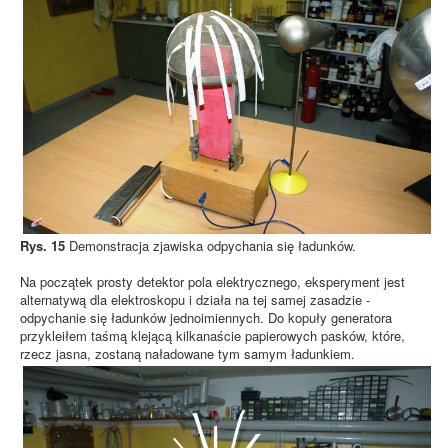
Rys. 15
Demonstracja zjawiska odpychania się ładunków.
Na początek prosty detektor pola elektrycznego, eksperyment jest
alternatywą dla elektroskopu i działa na tej samej zasadzie -
odpychanie się ładunków jednoimiennych. Do kopuły generatora
przykleiłem taśmą klejącą kilkanaście papierowych pasków, które,
rzecz jasna, zostaną naładowane tym samym ładunkiem.