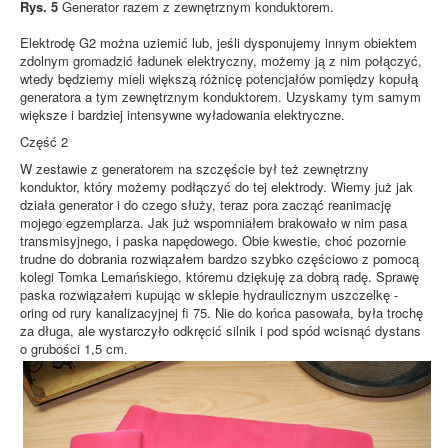
Rys. 5
Generator razem z zewnętrznym konduktorem.
Elektrodę G2 można uziemić lub, jeśli dysponujemy innym obiektem
zdolnym gromadzić ładunek elektryczny, możemy ją z nim połączyć,
wtedy będziemy mieli większą różnicę potencjałów pomiędzy kopułą
generatora a tym zewnętrznym konduktorem. Uzyskamy tym samym
większe i bardziej intensywne wyładowania elektryczne.
Część 2
W zestawie z generatorem na szczęście był też zewnętrzny
konduktor, który możemy podłączyć do tej elektrody. Wiemy już jak
działa generator i do czego służy, teraz pora zacząć reanimację
mojego egzemplarza. Jak już wspomniałem brakowało w nim pasa
transmisyjnego, i paska napędowego. Obie kwestie, choć pozornie
trudne do dobrania rozwiązałem bardzo szybko częściowo z pomocą
kolegi Tomka Lemańskiego, któremu dziękuję za dobrą radę. Sprawę
paska rozwiązałem kupując w sklepie hydraulicznym uszczelkę -
oring od rury kanalizacyjnej fi 75. Nie do końca pasowała, była trochę
za długa, ale wystarczyło odkręcić silnik i pod spód wcisnąć dystans
o grubości 1,5 cm.