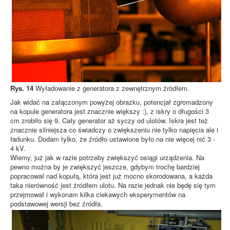
Rys. 14
Wyładowanie z generatora z zewnętrznym źródłem.
Jak widać na załączonym powyżej obrazku, potencjał zgromadzony
na kopule generatora jest znacznie większy :), z iskry o długości 3
cm zrobiło się 9. Cały generator aż syczy od ulotów. Iskra jest też
znacznie silniejsza co świadczy o zwiększeniu nie tylko napięcia ale i
ładunku. Dodam tylko, że źródło ustawione było na nie więcej nić 3 -
4 kV.
Wiemy, już jak w razie potrzeby zwiększyć osiągi urządzenia. Na
pewno można by je zwiększyć jeszcze, gdybym trochę bardziej
popracował nad kopułą, która jest już mocno skorodowana, a każda
taka nierówność jest źródłem ulotu. Na razie jednak nie będę się tym
przejmował i wykonam kilka ciekawych eksperymentów na
podstawowej wersji bez źródła.