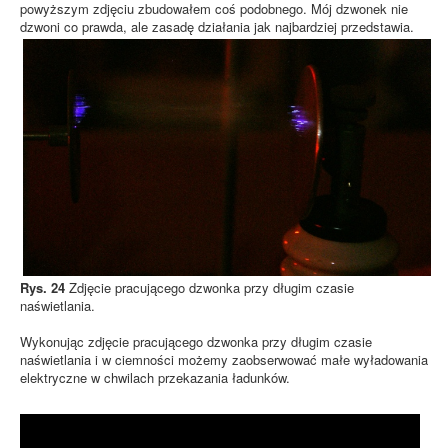
powyższym zdjęciu zbudowałem coś podobnego. Mój dzwonek nie
dzwoni co prawda, ale zasadę działania jak najbardziej przedstawia.
Rys. 24
Zdjęcie pracującego dzwonka przy długim czasie
naświetlania.
Wykonując zdjęcie pracującego dzwonka przy długim czasie
naświetlania i w ciemności możemy zaobserwować małe wyładowania
elektryczne w chwilach przekazania ładunków.