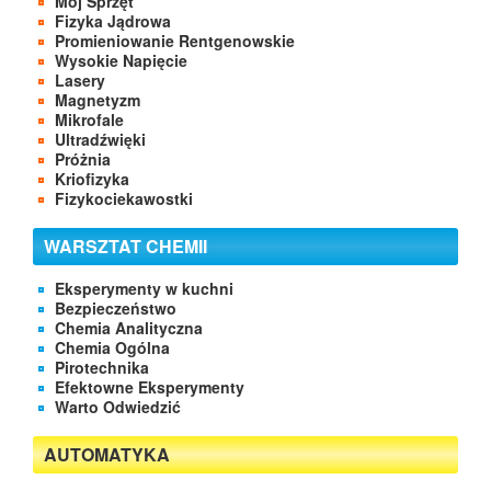
Mój Sprzęt
Fizyka Jądrowa
Promieniowanie Rentgenowskie
Wysokie Napięcie
Lasery
Magnetyzm
Mikrofale
Ultradźwięki
Próżnia
Kriofizyka
Fizykociekawostki
WARSZTAT CHEMII
Eksperymenty w kuchni
Bezpieczeństwo
Chemia Analityczna
Chemia Ogólna
Pirotechnika
Efektowne Eksperymenty
Warto Odwiedzić
AUTOMATYKA