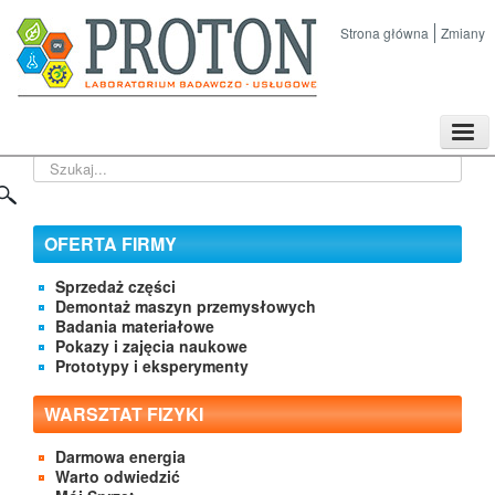
Strona główna
Zmiany
TPL
Szukaj...
Sklep
Nasze imprezy naukowe
Kontakt
OFERTA FIRMY
O Firmie
Sprzedaż części
Demontaż maszyn przemysłowych
Badania materiałowe
Pokazy i zajęcia naukowe
Prototypy i eksperymenty
WARSZTAT FIZYKI
Darmowa energia
Warto odwiedzić