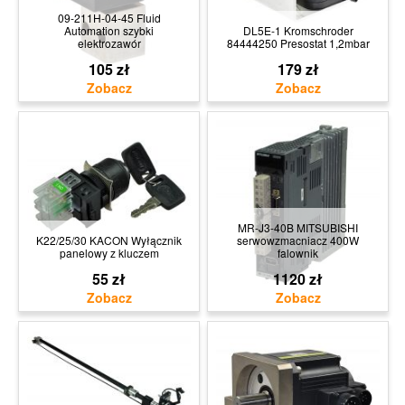
09-211H-04-45 Fluid
Automation szybki
DL5E-1 Kromschroder
elektrozawór
84444250 Presostat 1,2mbar
105 zł
179 zł
MR-J3-40B MITSUBISHI
K22/25/30 KACON Wyłącznik
serwowzmacniacz 400W
panelowy z kluczem
falownik
55 zł
1120 zł