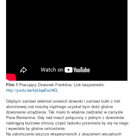
Film 1
Pracujący Dzwonek Franklina. Link bezpośredni:
http://youtu.be/kj0JqaEscNQ
.
Gdybym zamiast elektrod umieścił dzwonki i zamiast kulki z folii
aluminiowej coś troszkę ciężkiego uzyskał bym dość głośne
dzwonienie urządzenia. Tak miało to właśnie zadziałać w zamyśle
Pana Beniamina. Gdy nad maszt połączony z jednym z dzwonków
nadciągną burzowe chmury część ładunku przeniosła by się na niego
i wywołała by głośne ostrzeżenie.
Na zakończenie jeszcze eksperymencik z ukazaniem wizualnych