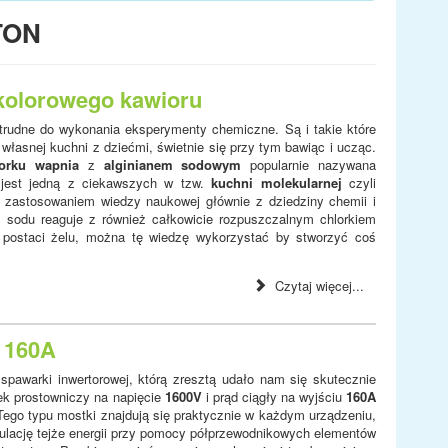
TON
 kolorowego kawioru
 trudne do wykonania eksperymenty chemiczne. Są i takie które
asnej kuchni z dziećmi, świetnie się przy tym bawiąc i ucząc.
lorku wapnia
z
alginianem sodowym
popularnie nazywana
 jest jedną z ciekawszych w tzw.
kuchni molekularnej
czyli
 zastosowaniem wiedzy naukowej głównie z dziedziny chemii i
n sodu reaguje z również całkowicie rozpuszczalnym chlorkiem
w postaci żelu, można tę wiedzę wykorzystać by stworzyć coś
Czytaj więcej...
 160A
spawarki inwertorowej, którą zresztą udało nam się skutecznie
ek prostowniczy na napięcie
1600V
i prąd ciągły na wyjściu
160A
Tego typu mostki znajdują się praktycznie w każdym urządzeniu,
dulację tejże energii przy pomocy półprzewodnikowych elementów