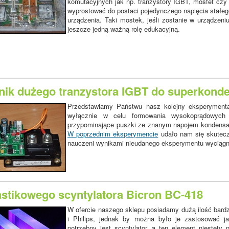
komutacyjnych jak np. tranzystory IGBT, mosfet czy t
wyprostować do postaci pojedynczego napięcia stałego,
urządzenia. Taki mostek, jeśli zostanie w urządzeni
jeszcze jedną ważną rolę edukacyjną.
nik dużego tranzystora IGBT do superkond
Przedstawiamy Państwu nasz kolejny eksperymental
wyłącznie w celu formowania wysokoprądowych i
przypominające puszki ze znanym napojem kondensa
W poprzednim eksperymencie
udało nam się skuteczn
nauczeni wynikami nieudanego eksperymentu wyciągnęli
astikowego scyntylatora Bicron BC-418
W ofercie naszego sklepu posiadamy dużą ilość bard
i Philips, jednak by można było je zastosować ja
potrzebny jest scyntylator, a ten element niestety