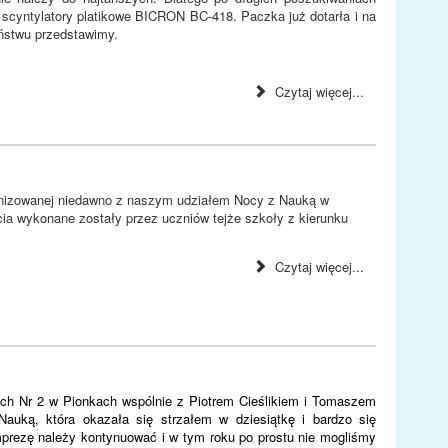
cyntylatory platikowe BICRON BC-418. Paczka już dotarła i na
aństwu przedstawimy.
Czytaj więcej...
anizowanej niedawno z naszym udziałem Nocy z Nauką w
ia wykonane zostały przez uczniów tejże szkoły z kierunku
Czytaj więcej...
ch Nr 2 w Pionkach wspólnie z Piotrem Cieślikiem i Tomaszem
auką, która okazała się strzałem w dziesiątkę i bardzo się
mprezę należy kontynuować i w tym roku po prostu nie mogliśmy