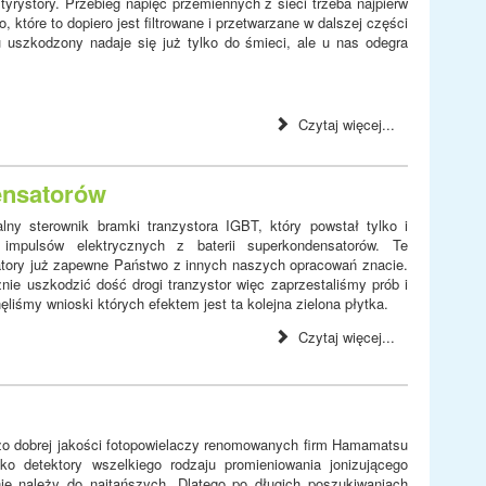
yrystory. Przebieg napięć przemiennych z sieci trzeba najpierw
 które to dopiero jest filtrowane i przetwarzane w dalszej części
u uszkodzony nadaje się już tylko do śmieci, ale u nas odegra
Czytaj więcej...
ensatorów
ny sterownik bramki tranzystora IGBT, który powstał tylko i
mpulsów elektrycznych z baterii superkondensatorów. Te
tory już zapewne Państwo z innych naszych opracowań znacie.
ie uszkodzić dość drogi tranzystor więc zaprzestaliśmy prób i
śmy wnioski których efektem jest ta kolejna zielona płytka.
Czytaj więcej...
zo dobrej jakości fotopowielaczy renomowanych firm Hamamatsu
ko detektory wszelkiego rodzaju promieniowania jonizującego
 nie należy do najtańszych. Dlatego po długich poszukiwaniach