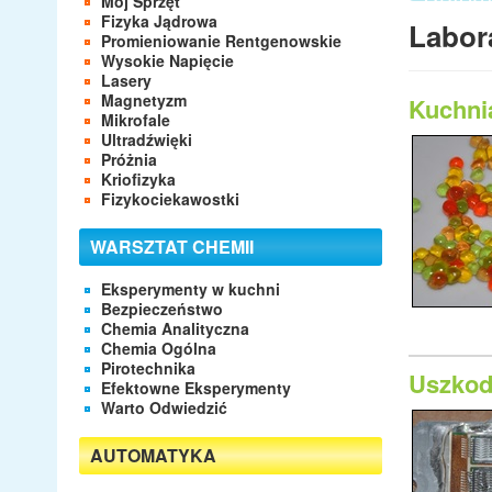
Mój Sprzęt
- Apara
Fizyka Jądrowa
Labor
- Labor
Promieniowanie Rentgenowskie
- Eleme
Wysokie Napięcie
Lasery
Magnetyzm
Kuchni
Mikrofale
Ultradźwięki
Próżnia
Kriofizyka
Fizykociekawostki
WARSZTAT CHEMII
Eksperymenty w kuchni
Bezpieczeństwo
Chemia Analityczna
Chemia Ogólna
Pirotechnika
Uszkod
Efektowne Eksperymenty
Warto Odwiedzić
AUTOMATYKA