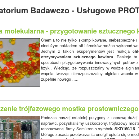
tura kontrolno - pomiarowa,
atorium Badawczo - Usługowe PRO
atorium,
nty budowy maszyn i wiele innych.
a molekularna - przygotowanie sztucznego
Chemia to nie tylko skomplikowane, niebezpieczne i
niedużym nakładem sił i środków można wykonać we wł
Jednym z takich eksperymentów jest reakcja
ch
otrzymywaniem sztucznego kawioru
. Reakcja ta
sposobach przygotowywania innowacyjnych potraw z
fizyki. Wiedząc, że rozpuszczalny w wodzie alginia
wapnia tworząc nierozpuszczalny alginian wapnia 
zupełnie nowego .....
zenie trójfazowego mostka prostowniczego
Podczas naszej ostatniej przygody z naprawą dużej 
naprawić, pozyskaliśmy uszkodzony, trójfazowy most
renomowanej firmy Semikron o symbolu
SKD160/16
. 
którego zasada przetwarzania energii opiera się o mo