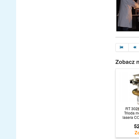
Zobacz n
RT 302
Trioda 
lasera C
52