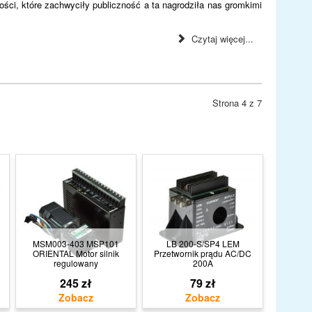
ści, które zachwyciły publiczność a ta nagrodziła nas gromkimi
Czytaj więcej...
Strona 4 z 7
MSM003-403 MSP101
LB 200-S/SP4 LEM
ORIENTAL Motor silnik
Przetwornik prądu AC/DC
regulowany
200A
245 zł
79 zł