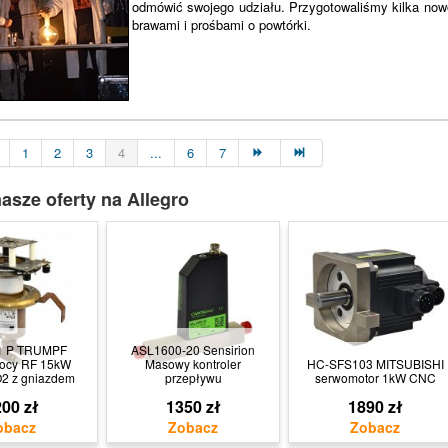
odmówić swojego udziału. Przygotowaliśmy kilka nowo
brawami i prośbami o powtórki.
1
2
3
4
...
6
7
asze oferty na Allegro
1 P TRUMPF
ASL1600-20 Sensirion
mocy RF 15kW
Masowy kontroler
HC-SFS103 MITSUBISHI
O2 z gniazdem
przepływu
serwomotor 1kW CNC
00 zł
1350 zł
1890 zł