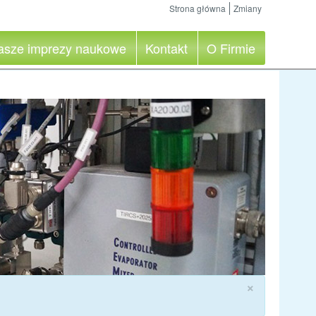
Strona główna
Zmiany
asze imprezy naukowe
Kontakt
O Firmie
×