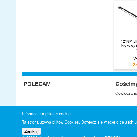
4218M Li
krokowy 
2
POLECAM
Gościm
Odwiedza na
Informacje o plikach cookie
Ta strona używa plików Cookies. Dowiedz się więcej o celu ich