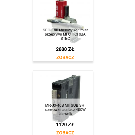
SEC-E80 Masowy kontroler
przepływu MFC HORIBA
STEC
2680 ZŁ
MR-J3-40B MITSUBISHI
serwowzmacniacz 400W
falownik
1120 ZŁ