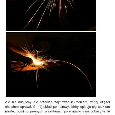
Ale nie mieliśmy się przecież zajmować iskrzeniem, w tej części
chciałem sprawdzić mój układ pomiarowy, który spisuje się całkiem
nieźle, pomimo pewnych przekłamań polegających na pokazywaniu