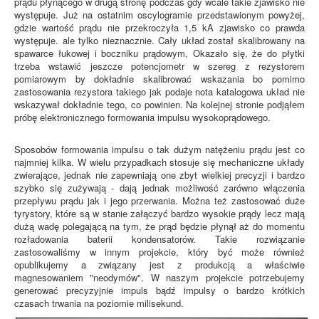
prądu płynącego w drugą stronę podczas gdy wcale takie zjawisko nie
występuje. Już na ostatnim oscylogramie przedstawionym powyżej,
gdzie wartość prądu nie przekroczyła 1,5 kA zjawisko co prawda
występuje. ale tylko nieznacznie. Cały układ został skalibrowany na
spawarce łukowej i boczniku prądowym, Okazało się, że do płytki
trzeba wstawić jeszcze potencjometr w szereg z rezystorem
pomiarowym by dokładnie skalibrować wskazania bo pomimo
zastosowania rezystora takiego jak podaje nota katalogowa układ nie
wskazywał dokładnie tego, co powinien. Na kolejnej stronie podjąłem
próbę elektronicznego formowania impulsu wysokoprądowego.
Sposobów formowania impulsu o tak dużym natężeniu prądu jest co
najmniej kilka. W wielu przypadkach stosuje się mechaniczne układy
zwierające, jednak nie zapewniają one zbyt wielkiej precyzji i bardzo
szybko się zużywają - dają jednak możliwość zarówno włączenia
przepływu prądu jak i jego przerwania. Można też zastosować duże
tyrystory, które są w stanie załączyć bardzo wysokie prądy lecz mają
dużą wadę polegającą na tym, że prąd będzie płynął aż do momentu
rozładowania baterii kondensatorów. Takie rozwiązanie
zastosowaliśmy w innym projekcie, który być może również
opublikujemy a związany jest z produkcją a właściwie
magnesowaniem "neodymów". W naszym projekcie potrzebujemy
generować precyzyjnie impuls bądź impulsy o bardzo krótkich
czasach trwania na poziomie milisekund.