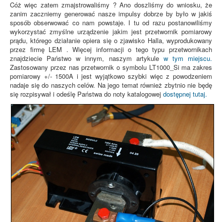
Cóż więc zatem zmajstrowaliśmy ? Ano doszliśmy do wniosku, że
zanim zaczniemy generować nasze impulsy dobrze by było w jakiś
sposób obserwować co nam powstaje. I tu od razu postanowiliśmy
wykorzystać zmyślne urządzenie jakim jest przetwornik pomiarowy
prądu, którego działanie opiera się o zjawisko Halla, wyprodukowany
przez firmę LEM . Więcej informacji o tego typu przetwornikach
znajdziecie Państwo w innym, naszym artykule
w tym miejscu.
Zastosowany przez nas przetwornik o symbolu LT1000_Si ma zakres
pomiarowy +/- 1500A i jest wyjątkowo szybki więc z powodzeniem
nadaje się do naszych celów. Na jego temat również zbytnio nie będę
się rozpisywał i odeślę Państwa do noty katalogowej
dostępnej tutaj.