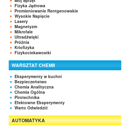
Mój Sprzęt
Fizyka Jądrowa
Promieniowanie Rentgenowskie
Wysokie Napięcie
Lasery
Magnetyzm
Mikrofale
Ultradźwięki
Próżnia
Kriofizyka
Fizykociekawostki
WARSZTAT CHEMII
Eksperymenty w kuchni
Bezpieczeństwo
Chemia Analityczna
Chemia Ogólna
Pirotechnika
Efektowne Eksperymenty
Warto Odwiedzić
AUTOMATYKA