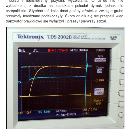
impulsu i nacisnęliśmy przycisk wyzwalania. O dziwo nic nie
wybuchło :) z drucika na zaciskach poleciał dymek jednak nie
przepalił się. Słychać też było dość głośny dźwięk a zwinięte grube
przewody miedziane podskoczyły. Skoro drucik się nie przepalił więc
tranzystor prawidłowo się wyłączył i przeżył pierwszy strzał.