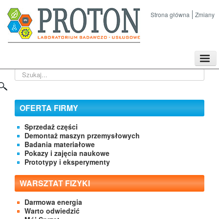
Strona główna
Zmiany
TPL
Szukaj...
Sklep
Nasze imprezy naukowe
Kontakt
OFERTA FIRMY
O Firmie
Sprzedaż części
Demontaż maszyn przemysłowych
Badania materiałowe
Pokazy i zajęcia naukowe
Prototypy i eksperymenty
WARSZTAT FIZYKI
Darmowa energia
Warto odwiedzić