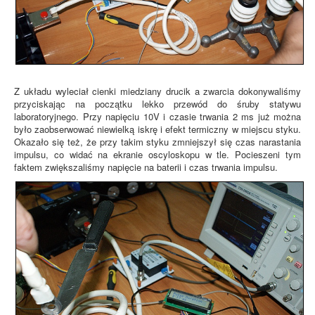
Z układu wyleciał cienki miedziany drucik a zwarcia dokonywaliśmy
przyciskając na początku lekko przewód do śruby statywu
laboratoryjnego. Przy napięciu 10V i czasie trwania 2 ms już można
było zaobserwować niewielką iskrę i efekt termiczny w miejscu styku.
Okazało się też, że przy takim styku zmniejszył się czas narastania
impulsu, co widać na ekranie oscyloskopu w tle. Pocieszeni tym
faktem zwiększaliśmy napięcie na baterii i czas trwania impulsu.