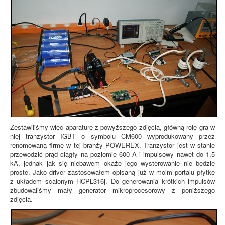
Zestawiliśmy więc aparaturę z powyższego zdjęcia, główną rolę gra w
niej tranzystor IGBT o symbolu CM600 wyprodukowany przez
renomowaną firmę w tej branży POWEREX. Tranzystor jest w stanie
przewodzić prąd ciągły na poziomie 600 A i impulsowy nawet do 1,5
kA, jednak jak się niebawem okaże jego wysterowanie nie będzie
proste. Jako driver zastosowałem opisaną już w moim portalu płytkę
z układem scalonym HCPL316j. Do generowania krótkich impulsów
zbudowaliśmy mały generator mikroprocesorowy z poniższego
zdjęcia.