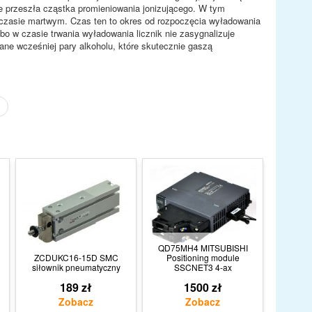
ie przeszła cząstka promieniowania jonizującego. W tym
czasie martwym. Czas ten to okres od rozpoczęcia wyładowania
bo w czasie trwania wyładowania licznik nie zasygnalizuje
ane wcześniej pary alkoholu, które skutecznie gaszą
QD75MH4 MITSUBISHI
ZCDUKC16-15D SMC
Positioning module
siłownik pneumatyczny
SSCNET3 4-ax
189 zł
1500 zł