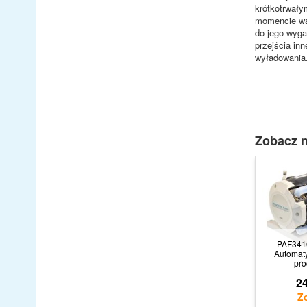
krótkotrwały
momencie war
do jego wyga
przejścia in
wyładowania
Zobacz n
PAF341
Automat
pr
24