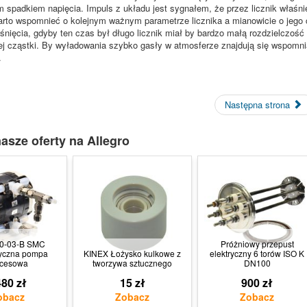
m spadkiem napięcia. Impuls z układu jest sygnałem, że przez licznik właśn
to wspomnieć o kolejnym ważnym parametrze licznika a mianowicie o jego 
śnięcia, gdyby ten czas był długo licznik miał by bardzo małą rozdzielczość 
nej cząstki. By wyładowania szybko gasły w atmosferze znajdują się wspomni
.
Następna strona
asze oferty na Allegro
0-03-B SMC
Próżniowy przepust
yczna pompa
KINEX Łożysko kulkowe z
elektryczny 6 torów ISO K
ocesowa
tworzywa sztucznego
DN100
80 zł
15 zł
900 zł