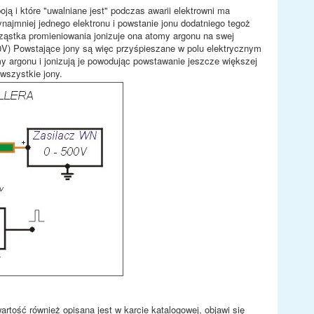
ją i które "uwalniane jest" podczas awarii elektrowni ma
ynajmniej jednego elektronu i powstanie jonu dodatniego tegoż
ząstka promieniowania jonizuje ona atomy argonu na swej
00V) Powstające jony są więc przyśpieszane w polu elektrycznym
y argonu i jonizują je powodując powstawanie jeszcze większej
wszystkie jony.
tość również opisana jest w karcie katalogowej, objawi się