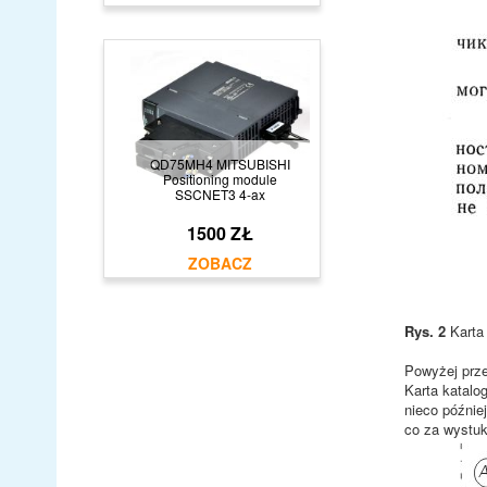
QD75MH4 MITSUBISHI
Positioning module
SSCNET3 4-ax
1500 ZŁ
Rys. 2
Karta 
Powyżej prze
Karta katalo
nieco późnie
co za wystuk