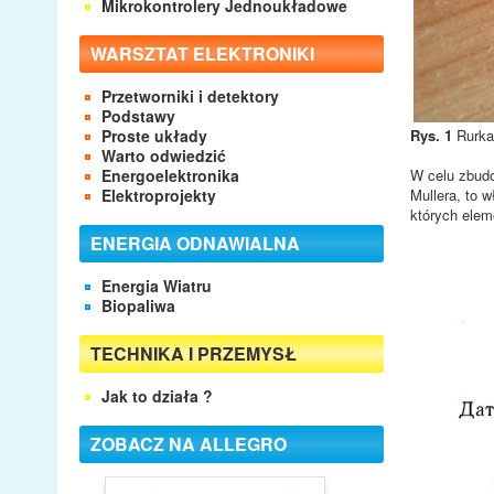
Mikrokontrolery Jednoukładowe
WARSZTAT ELEKTRONIKI
Przetworniki i detektory
Podstawy
Proste układy
Rys. 1
Rurka 
Warto odwiedzić
Energoelektronika
W celu zbudo
Elektroprojekty
Mullera, to 
których elem
ENERGIA ODNAWIALNA
Energia Wiatru
Biopaliwa
TECHNIKA I PRZEMYSŁ
Jak to działa ?
ZOBACZ NA ALLEGRO