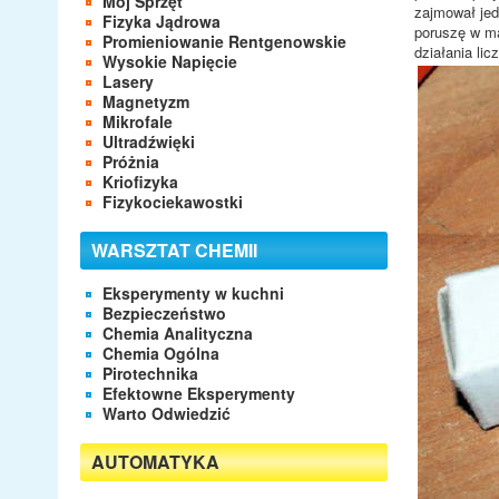
Mój Sprzęt
zajmował jed
Fizyka Jądrowa
poruszę w ma
Promieniowanie Rentgenowskie
działania li
Wysokie Napięcie
Lasery
Magnetyzm
Mikrofale
Ultradźwięki
Próżnia
Kriofizyka
Fizykociekawostki
WARSZTAT CHEMII
Eksperymenty w kuchni
Bezpieczeństwo
Chemia Analityczna
Chemia Ogólna
Pirotechnika
Efektowne Eksperymenty
Warto Odwiedzić
AUTOMATYKA