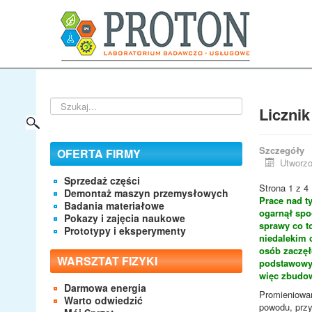
Szukaj...
Licznik
Szczegóły
OFERTA FIRMY
Utworzo
Sprzedaż części
Strona 1 z 4
Demontaż maszyn przemysłowych
Prace nad t
Badania materiałowe
ogarnął spo
Pokazy i zajęcia naukowe
sprawy co t
Prototypy i eksperymenty
niedalekim 
osób zaczęło
WARSZTAT FIZYKI
podstawowy
więc zbudow
Darmowa energia
Promieniowan
Warto odwiedzić
powodu, przy