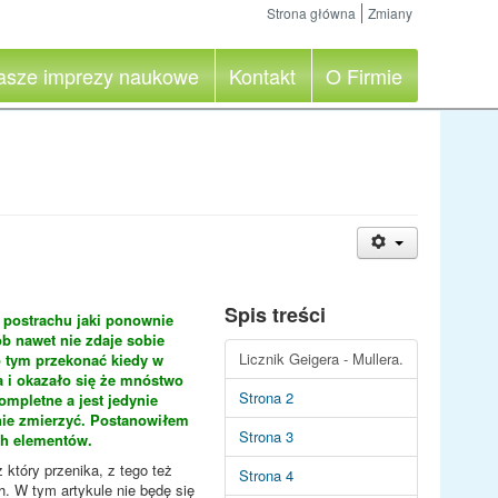
Strona główna
Zmiany
asze imprezy naukowe
Kontakt
O Firmie
Spis treści
 postrachu jaki ponownie
b nawet nie zdaje sobie
Licznik Geigera - Mullera.
 o tym przekonać kiedy w
a i okazało się że mnóstwo
Strona 2
ompletne a jest jedynie
ie zmierzyć. Postanowiłem
Strona 3
ch elementów.
który przenika, z tego też
Strona 4
. W tym artykule nie będę się