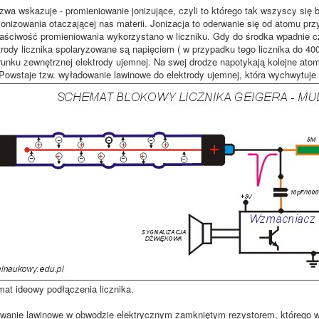
wa wskazuje - promieniowanie jonizujące, czyli to którego tak wszyscy się bo
jonizowania otaczającej nas materii. Jonizacja to oderwanie się od atomu prz
aściwość promieniowania wykorzystano w liczniku. Gdy do środka wpadnie c
trody licznika spolaryzowane są napięciem ( w przypadku tego licznika do 4
runku zewnętrznej elektrody ujemnej. Na swej drodze napotykają kolejne atom
. Powstaje tzw. wyładowanie lawinowe do elektrody ujemnej, która wychwytuje 
t ideowy podłączenia licznika.
wanie lawinowe w obwodzie elektrycznym zamkniętym rezystorem, którego war