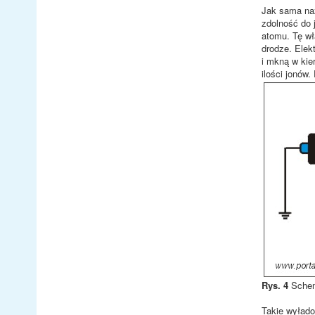
Jak sama naz
zdolność do 
atomu. Tę wł
drodze. Elek
i mkną w kie
ilości jonów
Rys. 4
Schema
Takie wyłado