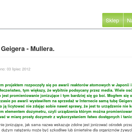
Sklep
N
 Geigera - Mullera.
no: 03 lipiec 2012
ym projektem rozpoczęły się po awarii reaktorów atomowych w Japonii i
łeczeństwo, tym większy, że wybitnie podsycany przez media. Wiele osó
o jest promieniowanie jonizujące i tym bardziej się go boi. Mogłem się
czasie po awarii wystawiłem na sprzedaż w Internecie samą tubę Geiger
 ją licytować nie zdając sobie nawet sprawy, że jest to urządzenie nie k
m elementem dozymetru, czyli urządzenia którym można promieniowan
ać w miarę prosty dozymetr z wykorzystaniem łatwo dostępnych i tani
ie jonizujące, jak sama nazwa wskazuje zdolne jest jonizować ośrodek przez 
 dużym natężeniu może być szkodliwe lub śmiertelne dla organizmów żywych