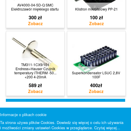
AV4000-04-5D-Q SMC
Elektrozawór miękkiego startu
Klistron mikrofalowy PP-21
300 zł
100 zł
TM311-1CX9/101
Endress+Hauser Czujnik
temperatury iTHERM -50...
Superkondensator LSUC 2,8V
+200 4-20mA
100F
589 zł
400zł
Informacje o plikach cookie
Ta strona używa plików Cookies. Dowiedz się więcej o celu ich używania
i możliwości zmiany ustawień Cookies w przeglądarce.
Czytaj więcej...