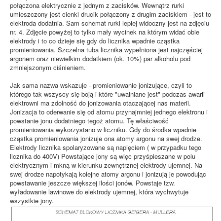
połączona elektrycznie z jednym z zacisków. Wewnątrz rurki
umieszczony jest cienki drucik połączony z drugim zaciskiem - jest to
elektroda dodatnia. Sam schemat rurki lepiej widoczny jest na zdjęciu
nr. 4. Zdjęcie powyżej to tylko mały wycinek na którym widać obie
elektrody i to co dzieje się gdy do licznika wpadnie cząstka
promieniowania. Szczelna tuba licznika wypełniona jest najczęściej
argonem oraz niewielkim dodatkiem (ok. 10%) par alkoholu pod
zmniejszonym ciśnieniem.
Jak sama nazwa wskazuje - promieniowanie jonizujące, czyli to
którego tak wszyscy się boją i które "uwalniane jest" podczas awarii
elektrowni ma zdolność do jonizowania otaczającej nas materii.
Jonizacja to oderwanie się od atomu przynajmniej jednego elektronu i
powstanie jonu dodatniego tegoż atomu. Tę właściwość
promieniowania wykorzystano w liczniku. Gdy do środka wpadnie
cząstka promieniowania jonizuje ona atomy argonu na swej drodze.
Elektrody licznika spolaryzowane są napięciem ( w przypadku tego
licznika do 400V) Powstające jony są więc przyśpieszane w polu
elektrycznym i mkną w kierunku zewnętrznej elektrody ujemnej. Na
swej drodze napotykają kolejne atomy argonu i jonizują je powodując
powstawanie jeszcze większej ilości jonów. Powstaje tzw.
wyładowanie lawinowe do elektrody ujemnej, która wychwytuje
wszystkie jony.