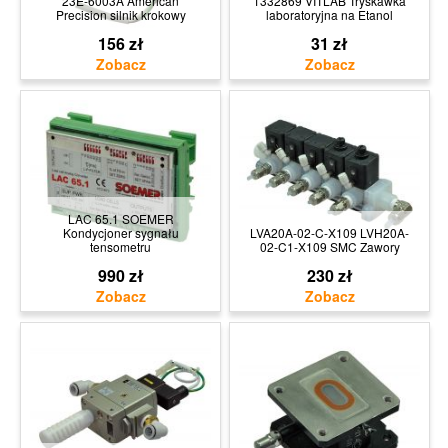
23E-6003A American
1332869 VITLAB Tryskawka
Precision silnik krokowy
laboratoryjna na Etanol
156 zł
31 zł
LAC 65.1 SOEMER
Kondycjoner sygnału
LVA20A-02-C-X109 LVH20A-
tensometru
02-C1-X109 SMC Zawory
990 zł
230 zł