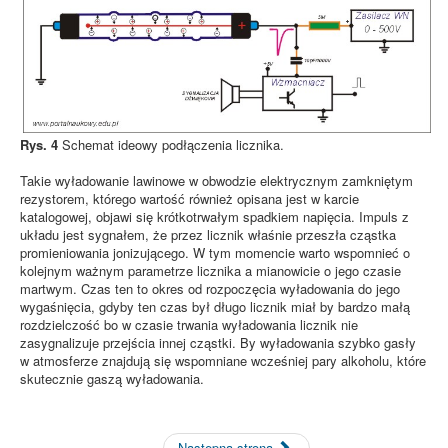
Rys. 4
Schemat ideowy podłączenia licznika.
Takie wyładowanie lawinowe w obwodzie elektrycznym zamkniętym
rezystorem, którego wartość również opisana jest w karcie
katalogowej, objawi się krótkotrwałym spadkiem napięcia. Impuls z
układu jest sygnałem, że przez licznik właśnie przeszła cząstka
promieniowania jonizującego. W tym momencie warto wspomnieć o
kolejnym ważnym parametrze licznika a mianowicie o jego czasie
martwym. Czas ten to okres od rozpoczęcia wyładowania do jego
wygaśnięcia, gdyby ten czas był długo licznik miał by bardzo małą
rozdzielczość bo w czasie trwania wyładowania licznik nie
zasygnalizuje przejścia innej cząstki. By wyładowania szybko gasły
w atmosferze znajdują się wspomniane wcześniej pary alkoholu, które
skutecznie gaszą wyładowania.
Następna strona