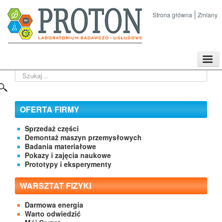
Strona główna
Zmiany
TPL
Szukaj...
Sklep
Nasze imprezy naukowe
Kontakt
OFERTA FIRMY
O Firmie
Sprzedaż części
Demontaż maszyn przemysłowych
Badania materiałowe
Pokazy i zajęcia naukowe
Prototypy i eksperymenty
WARSZTAT FIZYKI
Darmowa energia
Warto odwiedzić