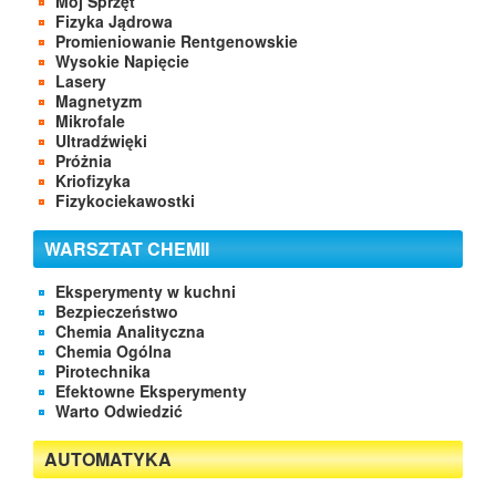
Mój Sprzęt
Fizyka Jądrowa
Promieniowanie Rentgenowskie
Wysokie Napięcie
Lasery
Magnetyzm
Mikrofale
Ultradźwięki
Próżnia
Kriofizyka
Fizykociekawostki
WARSZTAT CHEMII
Eksperymenty w kuchni
Bezpieczeństwo
Chemia Analityczna
Chemia Ogólna
Pirotechnika
Efektowne Eksperymenty
Warto Odwiedzić
AUTOMATYKA