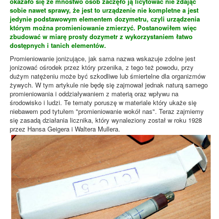
okazało się że mnóstwo osób zaczęło ją licytować nie zdając
sobie nawet sprawy, że jest to urządzenie nie kompletne a jest
jedynie podstawowym elementem dozymetru, czyli urządzenia
którym można promieniowanie zmierzyć. Postanowiłem więc
zbudować w miarę prosty dozymetr z wykorzystaniem łatwo
dostępnych i tanich elementów.
Promieniowanie jonizujące, jak sama nazwa wskazuje zdolne jest
jonizować ośrodek przez który przenika, z tego też powodu, przy
dużym natężeniu może być szkodliwe lub śmiertelne dla organizmów
żywych. W tym artykule nie będę się zajmował jednak naturą samego
promieniowania i oddziaływaniem z materią oraz wpływu na
środowisko i ludzi. Te tematy poruszę w materiale który ukaże się
niebawem pod tytułem "promieniowanie wokół nas". Teraz zajmiemy
się zasadą działania licznika, który wynaleziony został w roku 1928
przez Hansa Geigera i Waltera Mullera.