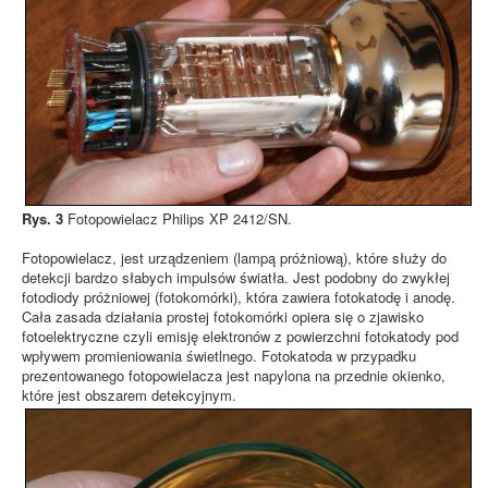
Rys. 3
Fotopowielacz Philips XP 2412/SN.
Fotopowielacz, jest urządzeniem (lampą próżniową), które służy do
detekcji bardzo słabych impulsów światła. Jest podobny do zwykłej
fotodiody próżniowej (fotokomórki), która zawiera fotokatodę i anodę.
Cała zasada działania prostej fotokomórki opiera się o zjawisko
fotoelektryczne czyli emisję elektronów z powierzchni fotokatody pod
wpływem promieniowania świetlnego. Fotokatoda w przypadku
prezentowanego fotopowielacza jest napylona na przednie okienko,
które jest obszarem detekcyjnym.