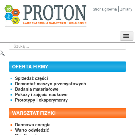
Strona główna
Zmiany
TPL
Szukaj...
Sklep
Nasze imprezy naukowe
Kontakt
OFERTA FIRMY
O Firmie
Sprzedaż części
Demontaż maszyn przemysłowych
Badania materiałowe
Pokazy i zajęcia naukowe
Prototypy i eksperymenty
WARSZTAT FIZYKI
Darmowa energia
Warto odwiedzić