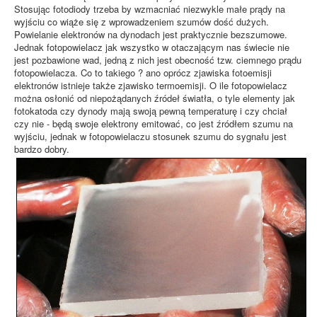
Stosując fotodiody trzeba by wzmacniać niezwykle małe prądy na
wyjściu co wiąże się z wprowadzeniem szumów dość dużych.
Powielanie elektronów na dynodach jest praktycznie bezszumowe.
Jednak fotopowielacz jak wszystko w otaczającym nas świecie nie
jest pozbawione wad, jedną z nich jest obecność tzw. ciemnego prądu
fotopowielacza. Co to takiego ? ano oprócz zjawiska fotoemisji
elektronów istnieje także zjawisko termoemisji. O ile fotopowielacz
można osłonić od niepożądanych źródeł światła, o tyle elementy jak
fotokatoda czy dynody mają swoją pewną temperaturę i czy chciał
czy nie - będą swoje elektrony emitować, co jest źródłem szumu na
wyjściu, jednak w fotopowielaczu stosunek szumu do sygnału jest
bardzo dobry.