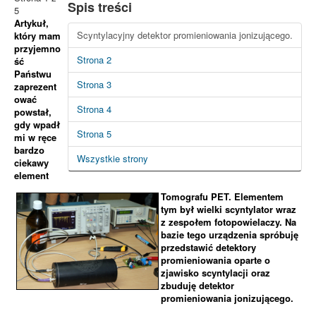
Spis treści
5
Artykuł,
Scyntylacyjny detektor promieniowania jonizującego.
który mam
przyjemno
Strona 2
ść
Państwu
Strona 3
zaprezent
ować
Strona 4
powstał,
gdy wpadł
Strona 5
mi w ręce
bardzo
Wszystkie strony
ciekawy
element
Tomografu PET. Elementem
tym był wielki scyntylator wraz
z zespołem fotopowielaczy. Na
bazie tego urządzenia spróbuję
przedstawić detektory
promieniowania oparte o
zjawisko scyntylacji oraz
zbuduję detektor
promieniowania jonizującego.