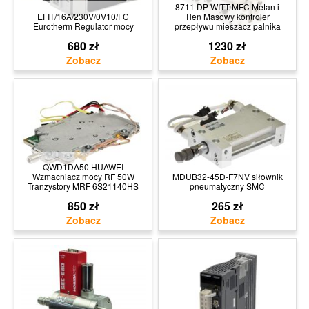
8711 DP WITT MFC Metan i
EFIT/16A/230V/0V10/FC
Tlen Masowy kontroler
Eurotherm Regulator mocy
przepływu mieszacz palnika
680 zł
1230 zł
QWD1DA50 HUAWEI
Wzmacniacz mocy RF 50W
MDUB32-45D-F7NV siłownik
Tranzystory MRF 6S21140HS
pneumatyczny SMC
850 zł
265 zł