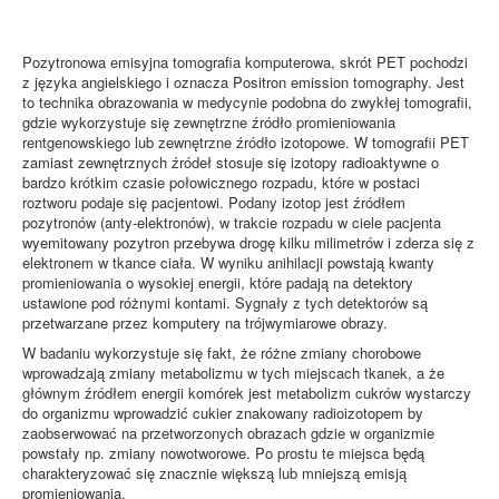
Pozytronowa emisyjna tomografia komputerowa, skrót PET pochodzi
z języka angielskiego i oznacza Positron emission tomography. Jest
to technika obrazowania w medycynie podobna do zwykłej tomografii,
gdzie wykorzystuje się zewnętrzne źródło promieniowania
rentgenowskiego lub zewnętrzne źródło izotopowe. W tomografii PET
zamiast zewnętrznych źródeł stosuje się izotopy radioaktywne o
bardzo krótkim czasie połowicznego rozpadu, które w postaci
roztworu podaje się pacjentowi. Podany izotop jest źródłem
pozytronów (anty-elektronów), w trakcie rozpadu w ciele pacjenta
wyemitowany pozytron przebywa drogę kilku milimetrów i zderza się z
elektronem w tkance ciała. W wyniku anihilacji powstają kwanty
promieniowania o wysokiej energii, które padają na detektory
ustawione pod różnymi kontami. Sygnały z tych detektorów są
przetwarzane przez komputery na trójwymiarowe obrazy.
W badaniu wykorzystuje się fakt, że różne zmiany chorobowe
wprowadzają zmiany metabolizmu w tych miejscach tkanek, a że
głównym źródłem energii komórek jest metabolizm cukrów wystarczy
do organizmu wprowadzić cukier znakowany radioizotopem by
zaobserwować na przetworzonych obrazach gdzie w organizmie
powstały np. zmiany nowotworowe. Po prostu te miejsca będą
charakteryzować się znacznie większą lub mniejszą emisją
promieniowania.