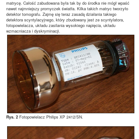
matrycę. Całość zabudowana była tak by do środka nie mógł wpaść
nawet najmniejszy promyczek światła. Kilka takich matryc tworzyło
detektor tomografu. Zajmę się teraz zasadą działania takiego
detektora scyntylacyjnego, który zbudowany jest ze scyntylatora,
fotopowielacza, układu zasilania wysokiego napięcia, układu
wzmacniacza i dyskryminacji.
Rys. 2
Fotopowielacz Philips XP 2412/SN.