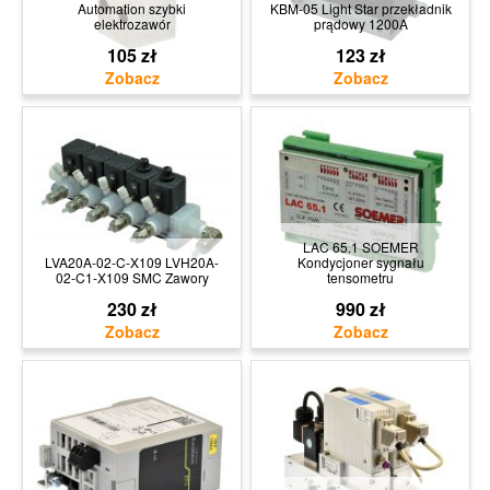
Automation szybki
KBM-05 Light Star przekładnik
elektrozawór
prądowy 1200A
105 zł
123 zł
LAC 65.1 SOEMER
LVA20A-02-C-X109 LVH20A-
Kondycjoner sygnału
02-C1-X109 SMC Zawory
tensometru
230 zł
990 zł