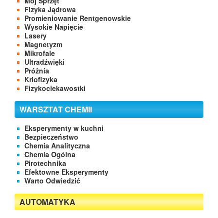
Mój Sprzęt
Fizyka Jądrowa
Promieniowanie Rentgenowskie
Wysokie Napięcie
Lasery
Magnetyzm
Mikrofale
Ultradźwięki
Próżnia
Kriofizyka
Fizykociekawostki
WARSZTAT CHEMII
Eksperymenty w kuchni
Bezpieczeństwo
Chemia Analityczna
Chemia Ogólna
Pirotechnika
Efektowne Eksperymenty
Warto Odwiedzić
AUTOMATYKA