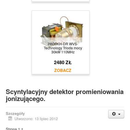
3W30KH-DR WVS-
Technology Trioda mocy
30kW 110MHz
2480 ZŁ
Scyntylacyjny detektor promieniowania
jonizującego.
Szczegóły
Utworzono: 13 lipiec 2012
Strona 1 z