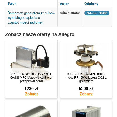
Tytuł
Autor
Odsłony
Demontaż generatora impulsów
Administrator
Odsłon: 99690
wysokiego napięcia o
częstotliwości radiowej
Zobacz nasze oferty na Allegro
8711 3,0 Nl/min 0-10V WITT
RT 3021 P TRUMPF Trioda
GASS MFC Masowy kontroler
mocy RF 15kW lasera CO2 z
przepływu tlenu
gniazdem
1230 zł
5200 zł