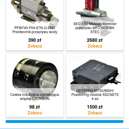
SEC-E80 Masowy kontroler
PFW740-F04-67N-Q SMC
przepływu MFC HORIBA
Przetwornik przepływu wody
STEC
390 zł
2680 zł
QD75MH4 MITSUBISHI
Cewka indukcyjna ogniskująca
Positioning module SSCNET3
wiązkę CROYDON
4-ax
98 zł
1500 zł