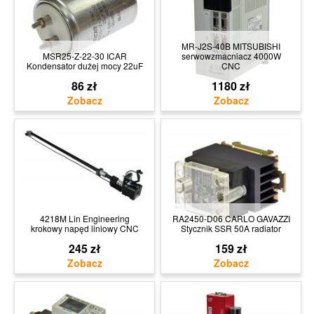
MR-J2S-40B MITSUBISHI
MSR25-Z-22-30 ICAR
serwowzmacniacz 4000W
Kondensator dużej mocy 22uF
CNC
86 zł
1180 zł
4218M Lin Engineering
RA2450-D06 CARLO GAVAZZI
krokowy napęd liniowy CNC
Stycznik SSR 50A radiator
245 zł
159 zł