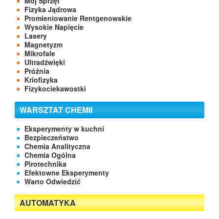
Mój Sprzęt
Fizyka Jądrowa
Promieniowanie Rentgenowskie
Wysokie Napięcie
Lasery
Magnetyzm
Mikrofale
Ultradźwięki
Próżnia
Kriofizyka
Fizykociekawostki
WARSZTAT CHEMII
Eksperymenty w kuchni
Bezpieczeństwo
Chemia Analityczna
Chemia Ogólna
Pirotechnika
Efektowne Eksperymenty
Warto Odwiedzić
AUTOMATYKA