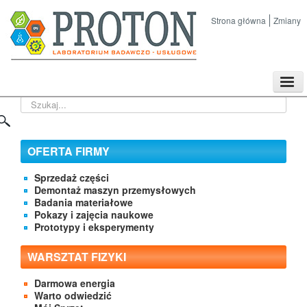
Strona główna
Zmiany
TPL
Szukaj...
Sklep
Nasze imprezy naukowe
Kontakt
OFERTA FIRMY
O Firmie
Sprzedaż części
Demontaż maszyn przemysłowych
Badania materiałowe
Pokazy i zajęcia naukowe
Prototypy i eksperymenty
WARSZTAT FIZYKI
Darmowa energia
Warto odwiedzić