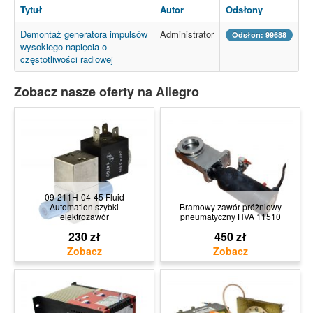
Tytuł
Autor
Odsłony
Demontaż generatora impulsów
Administrator
Odsłon: 99688
wysokiego napięcia o
częstotliwości radiowej
Zobacz nasze oferty na Allegro
09-211H-04-45 Fluid
Automation szybki
Bramowy zawór próżniowy
elektrozawór
pneumatyczny HVA 11510
230 zł
450 zł