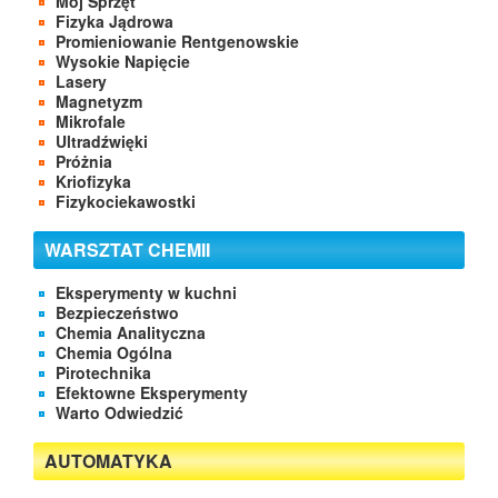
Mój Sprzęt
Fizyka Jądrowa
Promieniowanie Rentgenowskie
Wysokie Napięcie
Lasery
Magnetyzm
Mikrofale
Ultradźwięki
Próżnia
Kriofizyka
Fizykociekawostki
WARSZTAT CHEMII
Eksperymenty w kuchni
Bezpieczeństwo
Chemia Analityczna
Chemia Ogólna
Pirotechnika
Efektowne Eksperymenty
Warto Odwiedzić
AUTOMATYKA