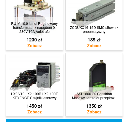
RU-M 10,0 ismet Regulowany
transformator z napędem 0-
ZCDUKC16-15D SMC siłownik
230V 10A Autotrafo
pneumatyczny
1230 zł
189 zł
LX2-V10 LX2-100R LX2-100T
ASL1600-20 Sensirion
KEYENCE Czujnik laserowy
Masowy kontroler przepływu
1450 zł
1350 zł