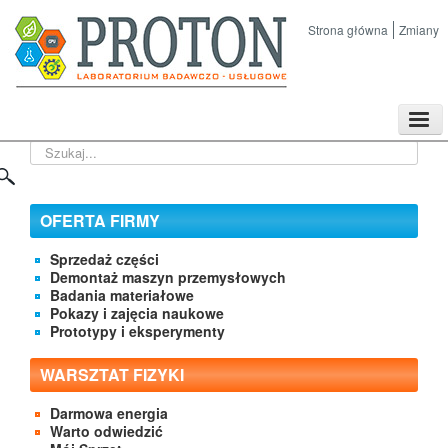
Strona główna
Zmiany
TPL
Szukaj...
Sklep
Nasze imprezy naukowe
Kontakt
OFERTA FIRMY
O Firmie
Sprzedaż części
Demontaż maszyn przemysłowych
Badania materiałowe
Pokazy i zajęcia naukowe
Prototypy i eksperymenty
WARSZTAT FIZYKI
Darmowa energia
Warto odwiedzić