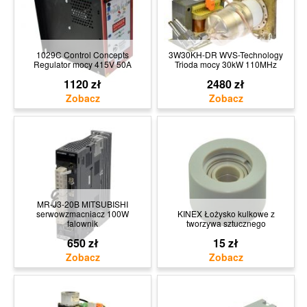
1029C Control Concepts
3W30KH-DR WVS-Technology
Regulator mocy 415V 50A
Trioda mocy 30kW 110MHz
1120 zł
2480 zł
MR-J3-20B MITSUBISHI
serwowzmacniacz 100W
KINEX Łożysko kulkowe z
falownik
tworzywa sztucznego
650 zł
15 zł