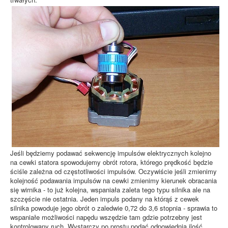
Jeśli będziemy podawać sekwencję impulsów elektrycznych kolejno
na cewki statora spowodujemy obrót rotora, którego prędkość będzie
ściśle zależna od częstotliwości impulsów. Oczywiście jeśli zmienimy
kolejność podawania impulsów na cewki zmienimy kierunek obracania
się wirnika - to już kolejna, wspaniała zaleta tego typu silnika ale na
szczęście nie ostatnia. Jeden impuls podany na którąś z cewek
silnika powoduje jego obrót o zaledwie 0,72 do 3,6 stopnia - sprawia to
wspaniałe możliwości napędu wszędzie tam gdzie potrzebny jest
kontrolowany ruch. Wystarczy po prostu podać odpowiednią ilość