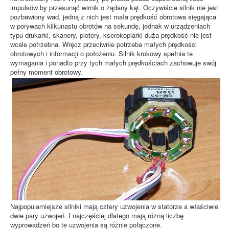
impulsów by przesunąć wirnik o żądany kąt. Oczywiście silnik nie jest
pozbawiony wad, jedną z nich jest mała prędkość obrotowa sięgająca
w porywach kilkunastu obrotów na sekundę, jednak w urządzeniach
typu drukarki, skanery, plotery, kserokopiarki duża prędkość nie jest
wcale potrzebna. Wręcz przeciwnie potrzeba małych prędkości
obrotowych i informacji o położeniu. Silnik krokowy spełnia te
wymagania i ponadto przy tych małych prędkościach zachowuje swój
pełny moment obrotowy.
Najpopularniejsze silniki mają cztery uzwojenia w statorze a właściwie
dwie pary uzwojeń. I najczęściej dlatego mają różną liczbę
wyprowadzeń bo te uzwojenia są różnie połączone.