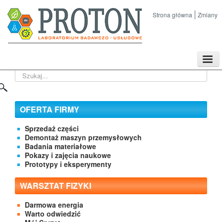
Strona główna
Zmiany
TPL
Szukaj...
Sklep
Nasze imprezy naukowe
Kontakt
OFERTA FIRMY
O Firmie
Sprzedaż części
Demontaż maszyn przemysłowych
Badania materiałowe
Pokazy i zajęcia naukowe
Prototypy i eksperymenty
WARSZTAT FIZYKI
Darmowa energia
Warto odwiedzić