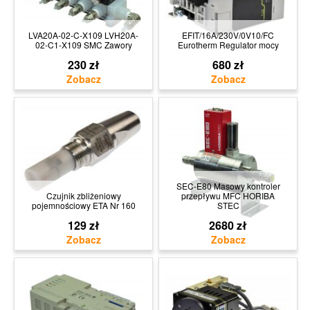
LVA20A-02-C-X109 LVH20A-
EFIT/16A/230V/0V10/FC
02-C1-X109 SMC Zawory
Eurotherm Regulator mocy
230 zł
680 zł
SEC-E80 Masowy kontroler
Czujnik zbliżeniowy
przepływu MFC HORIBA
pojemnościowy ETA Nr 160
STEC
129 zł
2680 zł