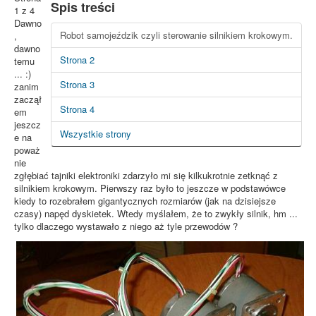
Spis treści
1 z 4
Dawno
Robot samojeździk czyli sterowanie silnikiem krokowym.
,
dawno
Strona 2
temu
... :)
Strona 3
zanim
zaczął
Strona 4
em
jeszcz
Wszystkie strony
e na
poważ
nie
zgłębiać tajniki elektroniki zdarzyło mi się kilkukrotnie zetknąć z
silnikiem krokowym. Pierwszy raz było to jeszcze w podstawówce
kiedy to rozebrałem gigantycznych rozmiarów (jak na dzisiejsze
czasy) napęd dyskietek. Wtedy myślałem, że to zwykły silnik, hm ...
tylko dlaczego wystawało z niego aż tyle przewodów ?