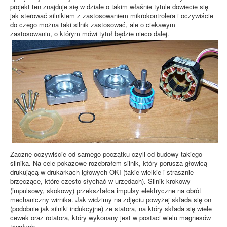
projekt ten znajduje się w dziale o takim właśnie tytule dowiecie się
jak sterować silnikiem z zastosowaniem mikrokontrolera i oczywiście
do czego można taki silnik zastosować, ale o ciekawym
zastosowaniu, o którym mówi tytuł będzie nieco dalej.
Zacznę oczywiście od samego początku czyli od budowy takiego
silnika. Na cele pokazowe rozebrałem silnik, który porusza głowicą
drukującą w drukarkach igłowych OKI (takie wielkie i strasznie
brzęczące, które często słychać w urzędach). Silnik krokowy
(impulsowy, skokowy) przekształca impulsy elektryczne na obrót
mechaniczny wirnika. Jak widzimy na zdjęciu powyżej składa się on
(podobnie jak silniki indukcyjne) ze statora, na który składa się wiele
cewek oraz rotatora, który wykonany jest w postaci wielu magnesów
trwałych.