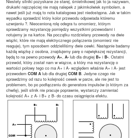
Niestety silniki pozyskane ze starej, śmietnikowej jak to ja nazywam,
drukarki najczęściej nie mają nalepek z jakimkolwiek symbolem, a
nawet jeśli już mają to nota katalogowa jest niedostępna. Jak w takim
wypadku sprawdzić który kolor przewodu odpowiada któremu
uzwojeniu ?. Nieocenioną rolę odegra tu omomierz, którym
sprawdzamy rezystancję pomiędzy wszystkimi przewodami i
notujemy je na kartce. Na początku rozdzielany przewody na dwie
wiązki, które nie mają elektrycznego połączenia (omomierz nie
reaguje), tym sposobem oddzieliliśmy dwie cewki. Następnie badamy
każdą wiązkę z osobna, znajdujemy parę o największej rezystancji,
będą to na pewno przewody
A+
,
A-
lub dla drugiej
B+
i
B-
. Ostatni
przewód, który został nam w wiązce, a który ma rezystancję o
wartości połowy tego co ma A+ i A- względem właśnie A+ i A- jest
przewodem
COM A
lub dla drugiej
COM B
. Jedyne czego nie
sprawdzimy od razu to kolejność cewek w parze, ale nie jest to
problemem, bo po podłączeniu do generatora impulsów (o którym za
chwilę), jeśli silnik nie pracuje poprawnie, wystarczy zamieniać
kolejność A+ z A- i B+ z B- do czasu osiągnięcia efektu.