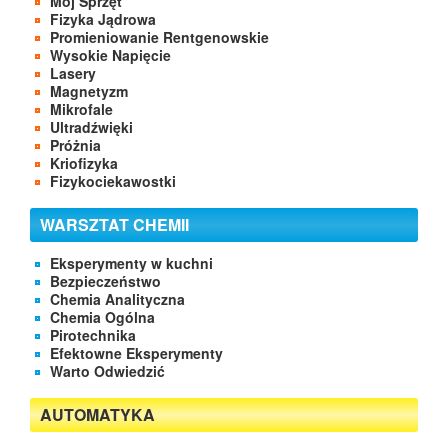
Mój Sprzęt
Fizyka Jądrowa
Promieniowanie Rentgenowskie
Wysokie Napięcie
Lasery
Magnetyzm
Mikrofale
Ultradźwięki
Próżnia
Kriofizyka
Fizykociekawostki
WARSZTAT CHEMII
Eksperymenty w kuchni
Bezpieczeństwo
Chemia Analityczna
Chemia Ogólna
Pirotechnika
Efektowne Eksperymenty
Warto Odwiedzić
AUTOMATYKA