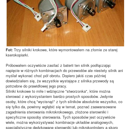
Fot:
Trzy silniki krokowe, które wymontowałem na złomie ze starej
kserokopiarki.
Próbowałem oczywiście zasilać z baterii ten silnik podłączając
napięcie w różnych kombinacjach do przewodów ale niestety silnik ani
myślał wykonać choć pół obrotu. Dopiero jakiś czas później
dowiedziałem się, że wszystkie wystające z silnika przewody są
potrzebne do prawidłowej jego pracy.
Silniki krokowe to miłe i wdzięczne "stworzonka", które można
sterować z wykorzystaniem bardzo prostych sposobów. Jedynie
osoby, które chcą "wycisnąć" z tych silników absolutnie wszystko, co
się tylko da, powinny wgłębić się w temat, poznać zaawansowane
zagadnienia sterowania mikrokrokowego, złożone sterowniki i
specyficzne sposoby sterowania. Tych sposobów jest oczywiście
wiele, można wykorzystywać kombinacje układów analogowych,
specjalistyczne dedykowane sterowniki lub mikrokontrolery a skoro