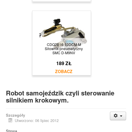
CDQ2B16-10DCM-M
Siłownik pneumatyczny
SMC D-M9NV
189 ZŁ
Robot samojeździk czyli sterowanie
silnikiem krokowym.
Szczegóły
Utworzono: 06 lipiec 2012
Strona