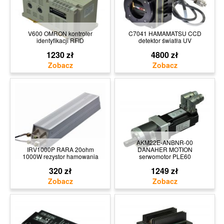
V600 OMRON kontroler
C7041 HAMAMATSU CCD
identyfikacji RFID
detektor światła UV
1230 zł
4800 zł
AKM22E-ANBNR-00
IRV1000P RARA 20ohm
DANAHER MOTION
1000W rezystor hamowania
serwomotor PLE60
320 zł
1249 zł