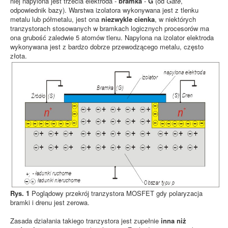
niej napylona jest trzecia elektroda -
bramka
-
G
(od
Gate
,
odpowiednik bazy). Warstwa izolatora wykonywana jest z tlenku
metalu lub półmetalu, jest ona
niezwykle cienka
, w niektórych
tranzystorach stosowanych w bramkach logicznych procesorów ma
ona grubość zaledwie 5 atomów tlenu. Napylona na izolator elektroda
wykonywana jest z bardzo dobrze przewodzącego metalu, często
złota.
Rys. 1
Poglądowy przekrój tranzystora MOSFET gdy polaryzacja
bramki i drenu jest zerowa.
Zasada działania takiego tranzystora jest zupełnie
inna niż