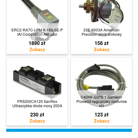
ERC2-RA7C-I-PM-8-150-SE-P
23E-6003A American
IAI Corporation Aktuator
Precision silnik krokowy
1890 zł
156 zł
C40HF-50PB-1 Samwon
FRS200CA120 SanRex
Przewód sygnałowy modułów
Ultraszybka dioda mocy 200A
I/O
230 zł
123 zł