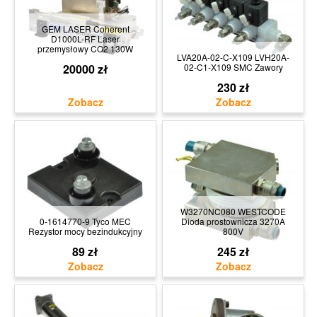
GEM LASER Coherent
D1000L-RF Laser
przemysłowy CO2 130W
LVA20A-02-C-X109 LVH20A-
20000 zł
02-C1-X109 SMC Zawory
230 zł
W3270NC080 WESTCODE
0-1614770-9 Tyco MEC
Dioda prostownicza 3270A
Rezystor mocy bezindukcyjny
800V
89 zł
245 zł