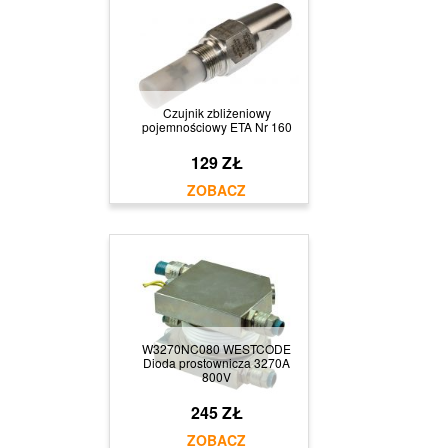
Czujnik zbliżeniowy
pojemnościowy ETA Nr 160
129 ZŁ
W3270NC080 WESTCODE
Dioda prostownicza 3270A
800V
245 ZŁ