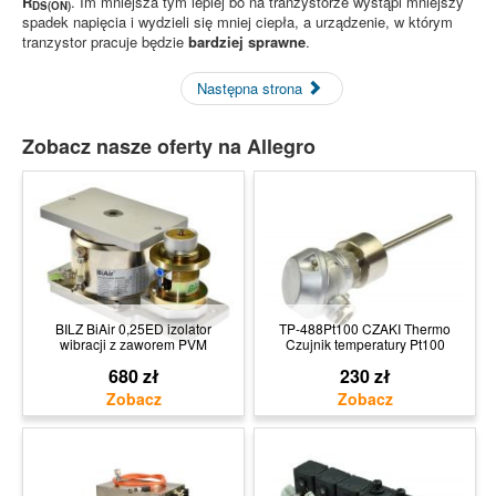
R
. Im mniejsza tym lepiej bo na tranzystorze wystąpi mniejszy
DS(ON)
spadek napięcia i wydzieli się mniej ciepła, a urządzenie, w którym
tranzystor pracuje będzie
bardziej sprawne
.
Następna strona
Zobacz nasze oferty na Allegro
BILZ BiAir 0,25ED izolator
TP-488Pt100 CZAKI Thermo
wibracji z zaworem PVM
Czujnik temperatury Pt100
680 zł
230 zł