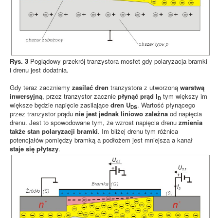
Rys. 3
Poglądowy przekrój tranzystora mosfet gdy polaryzacja bramki
i drenu jest dodatnia.
Gdy teraz zaczniemy
zasilać dren
tranzystora z utworzoną
warstwą
inwersyjną
, przez tranzystor zacznie
płynąć prąd
I
tym większy im
D
większe będzie napięcie zasilające
dren
U
. Wartość płynącego
DS
przez tranzystor prądu
nie jest jednak liniowo zależna
od napięcia
drenu. Jest to spowodowane tym, że wzrost napięcia drenu
zmienia
także stan polaryzacji bramki
. Im bliżej drenu tym różnica
potencjałów pomiędzy bramką a podłożem jest mniejsza a kanał
staje się płytszy
.