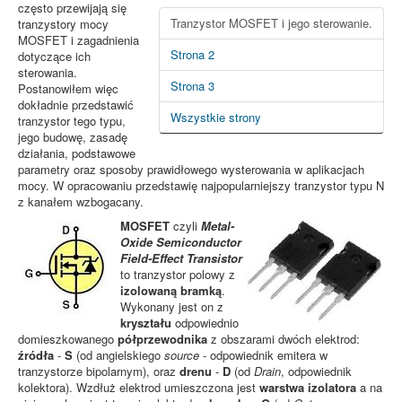
często przewijają się
Tranzystor MOSFET i jego sterowanie.
tranzystory mocy
MOSFET i zagadnienia
Strona 2
dotyczące ich
sterowania.
Strona 3
Postanowiłem więc
dokładnie przedstawić
Wszystkie strony
tranzystor tego typu,
jego budowę, zasadę
działania, podstawowe
parametry oraz sposoby prawidłowego wysterowania w aplikacjach
mocy. W opracowaniu przedstawię najpopularniejszy tranzystor typu N
z kanałem wzbogacany.
MOSFET
czyli
Metal-
Oxide Semiconductor
Field-Effect Transistor
to tranzystor polowy z
izolowaną bramką
.
Wykonany jest on z
kryształu
odpowiednio
domieszkowanego
półprzewodnika
z obszarami dwóch elektrod:
źródła
-
S
(od angielskiego
source
- odpowiednik emitera w
tranzystorze bipolarnym), oraz
drenu
-
D
(od
Drain
, odpowiednik
kolektora). Wzdłuż elektrod umieszczona jest
warstwa izolatora
a na