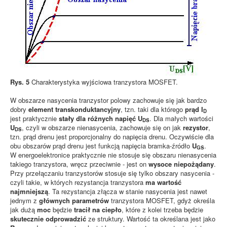
Rys. 5
Charakterystyka wyjściowa tranzystora MOSFET.
W obszarze nasycenia tranzystor polowy zachowuje się jak bardzo
dobry
element transkonduktancyjny
, tzn. taki dla którego
prąd I
D
jest praktycznie
stały dla różnych napięć U
. Dla małych wartości
DS
U
, czyli w obszarze nienasycenia, zachowuje się on jak
rezystor
,
DS
tzn. prąd drenu jest proporcjonalny do napięcia drenu. Oczywiście dla
obu obszarów prąd drenu jest funkcją napięcia bramka-źródło
U
.
GS
W energoelektronice praktycznie nie stosuje się obszaru nienasycenia
takiego tranzystora, wręcz przeciwnie - jest on
wysoce niepożądany
.
Przy przełączaniu tranzystorów stosuje się tylko obszary nasycenia -
czyli takie, w których rezystancja tranzystora
ma wartość
najmniejszą
. Ta rezystancja złącza w stanie nasycenia jest nawet
jednym z
głównych parametrów
tranzystora MOSFET, gdyż określa
jak dużą
moc
będzie
tracił na ciepło
, które z kolei trzeba będzie
skutecznie odprowadzić
ze struktury. Wartość ta określana jest jako