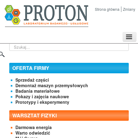
Strona główna
Zmiany
TPL
Szukaj...
Sklep
Nasze imprezy naukowe
Kontakt
OFERTA FIRMY
O Firmie
Sprzedaż części
Demontaż maszyn przemysłowych
Badania materiałowe
Pokazy i zajęcia naukowe
Prototypy i eksperymenty
WARSZTAT FIZYKI
Darmowa energia
Warto odwiedzić