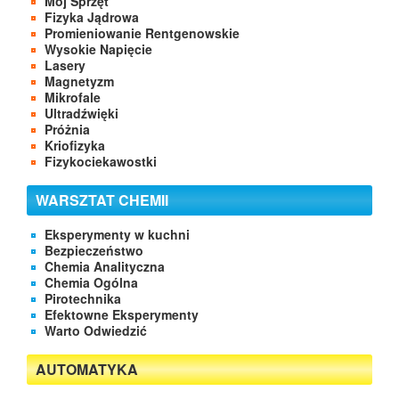
Mój Sprzęt
Fizyka Jądrowa
Promieniowanie Rentgenowskie
Wysokie Napięcie
Lasery
Magnetyzm
Mikrofale
Ultradźwięki
Próżnia
Kriofizyka
Fizykociekawostki
WARSZTAT CHEMII
Eksperymenty w kuchni
Bezpieczeństwo
Chemia Analityczna
Chemia Ogólna
Pirotechnika
Efektowne Eksperymenty
Warto Odwiedzić
AUTOMATYKA