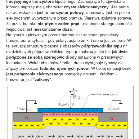
tradycyjnego tranzystora
bipolarnego. Zachodzące tu zjawiska o
których napiszę mają charakter
czysto elektrostatyczny
. Jak sama
nazwa wskazuje jest to
tranzystor polowy
, sterowany jest on polem
elektrycznym wytwarzanym przez bramkę. Warstwa izolatora sprawia,
że przez bramkę
nie płynie żaden prąd
- dla prądu stałego oporność
wejściowa jest
nieskończenie duża
.
Na rysunku pierwszym przedstawiony jest schemat poglądowy
tranzystora w sytuacji, gdy polaryzacja bramki i drenu jest zerowa. W
+
tej sytuacji struktura złożona z obszarów
półprzewodnika typu n
rozdzielonych półprzewodnikiem typu
p
zachowuje się tak jak
dwie
połączone ze sobą szeregowo diody
ustawione w przeciwnych
kierunkach. Wokół obszarów źródła i drenu występuje typowy dla
złączy p-n obszar
ładunku ujemnych jonów
. W takiej sytuacji
brak
jest połączenia elektrycznego
pomiędzy drenem i źródłem -
tranzystor jest "
zatkany
".