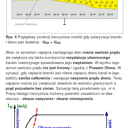
Rys. 4
Poglądowy przekrój tranzystora mosfet gdy polaryzacja bramki
i drenu jest dodatnia -
U
= U
.
DS
GS
Wraz ze wzrostem napięcia zasilającego dren
rośnie wartość prądu
ale zwiększa się także sumaryczna
rezystancja utworzonego
kanału inwersyjnego spowodowana jego
zwężaniem
. W wyniku tego
wzrost wartości prądu
nie jest liniowy
i zgodny z
Prawem Ohma
. W
sytuacji, gdy napięcie bramki jest równe napięciu drenu kanał w jego
pobliżu
zanika całkowicie
i następuje
nasycenie prądu drenu
. Teraz
napięcie można już zwiększać dowolnie do wartości granicznych a
prąd pozostanie bez zmian
. Sytuację taką przedstawia rys. nr 4.
Pracę takiego tranzystora możemy podzielić zasadniczo na dwa
obszary -
obszar nasycenia
i
obszar nienasycenia
.