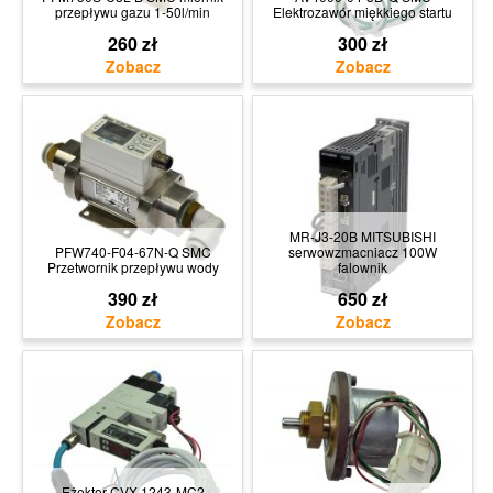
przepływu gazu 1-50l/min
Elektrozawór miękkiego startu
260 zł
300 zł
MR-J3-20B MITSUBISHI
PFW740-F04-67N-Q SMC
serwowzmacniacz 100W
Przetwornik przepływu wody
falownik
390 zł
650 zł
Eżektor CVX-1243-MC2