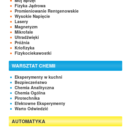
Mój Sprzęt
Fizyka Jądrowa
Promieniowanie Rentgenowskie
Wysokie Napięcie
Lasery
Magnetyzm
Mikrofale
Ultradźwięki
Próżnia
Kriofizyka
Fizykociekawostki
WARSZTAT CHEMII
Eksperymenty w kuchni
Bezpieczeństwo
Chemia Analityczna
Chemia Ogólna
Pirotechnika
Efektowne Eksperymenty
Warto Odwiedzić
AUTOMATYKA