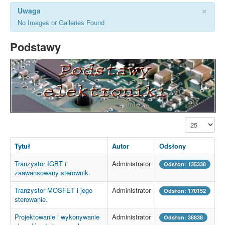
×
Uwaga
No Images or Galleries Found
Podstawy
Pokaż #
Tytuł
Autor
Odsłony
Tranzystor IGBT i
Administrator
Odsłon: 135338
zaawansowany sterownik.
Tranzystor MOSFET i jego
Administrator
Odsłon: 170152
sterowanie.
Projektowanie i wykonywanie
Administrator
Odsłon: 38838