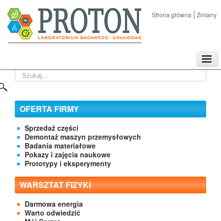
Strona główna
Zmiany
TPL
Szukaj...
Sklep
Nasze imprezy naukowe
Kontakt
OFERTA FIRMY
O Firmie
Sprzedaż części
Demontaż maszyn przemysłowych
Badania materiałowe
Pokazy i zajęcia naukowe
Prototypy i eksperymenty
WARSZTAT FIZYKI
Darmowa energia
Warto odwiedzić