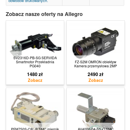
obwodów drukowanych.
Zobacz nasze oferty na Allegro
SV2316D-PB-SG SERVIDA
Smartmotor Przekładnia
FZ-S2M OMRON obiektyw
PG040
Kamera przemysłowa 2MP
1480 zł
2490 zł
PFM750S-C8L-B SMC miernik
AV4000-04-5D-Q SMC