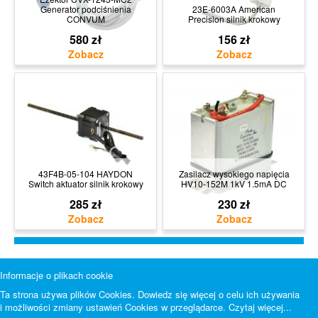
Generator podciśnienia
23E-6003A American
CONVUM
Precision silnik krokowy
580 zł
156 zł
43F4B-05-104 HAYDON
Zasilacz wysokiego napięcia
Switch aktuator silnik krokowy
HV10-152M 1kV 1.5mA DC
285 zł
230 zł
Informacje o plikach cookie
Ta strona używa plików Cookies. Dowiedz się więcej o celu ich używania
i możliwości zmiany ustawień Cookies w przeglądarce.
Czytaj więcej...