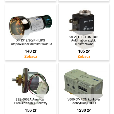
09-211H-04-45 Fluid
XP3312/SQ PHILIPS
Automation szybki
Fotopowielacz detektor światła
elektrozawór
143 zł
105 zł
23E-6003A American
V600 OMRON kontroler
Precision silnik krokowy
identyfikacji RFID
156 zł
1230 zł