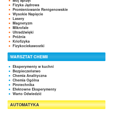
Mój Sprzęt
Fizyka Jądrowa
Promieniowanie Rentgenowskie
Wysokie Napięcie
Lasery
Magnetyzm
Mikrofale
Ultradźwięki
Próżnia
Kriofizyka
Fizykociekawostki
WARSZTAT CHEMII
Eksperymenty w kuchni
Bezpieczeństwo
Chemia Analityczna
Chemia Ogólna
Pirotechnika
Efektowne Eksperymenty
Warto Odwiedzić
AUTOMATYKA