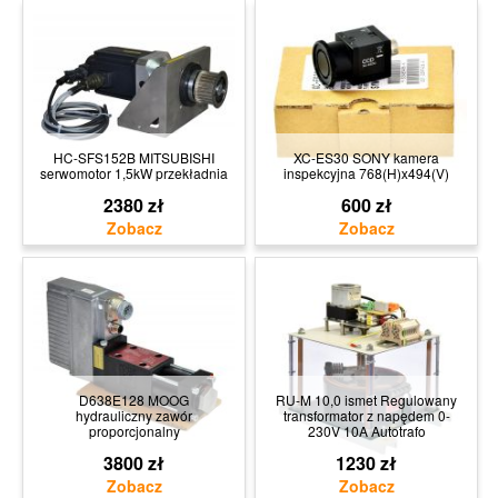
HC-SFS152B MITSUBISHI
XC-ES30 SONY kamera
serwomotor 1,5kW przekładnia
inspekcyjna 768(H)x494(V)
2380 zł
600 zł
D638E128 MOOG
RU-M 10,0 ismet Regulowany
hydrauliczny zawór
transformator z napędem 0-
proporcjonalny
230V 10A Autotrafo
3800 zł
1230 zł