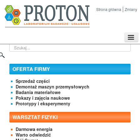
Strona główna
Zmiany
TPL
Szukaj...
Sklep
Nasze imprezy naukowe
Kontakt
OFERTA FIRMY
O Firmie
Sprzedaż części
Demontaż maszyn przemysłowych
Badania materiałowe
Pokazy i zajęcia naukowe
Prototypy i eksperymenty
WARSZTAT FIZYKI
Darmowa energia
Warto odwiedzić