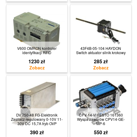
V600 OMRON kontroler
43F4B-05-104 HAYDON
identyfikacji RFID
Switch aktuator silnik krokowy
1230 zł
285 zł
DV 750-48 FG-Elektronik
CPV-14-VI FESTO 161360
Zasilacz regulowany 0-10V 11-
Wyspa zaworów CPV14-GE-
30V DC 15,7A tryb OVP
MP-6
390 zł
550 zł