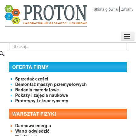
Strona główna
Zmiany
TPL
Szukaj...
Sklep
Nasze imprezy naukowe
Kontakt
OFERTA FIRMY
O Firmie
Sprzedaż części
Demontaż maszyn przemysłowych
Badania materiałowe
Pokazy i zajęcia naukowe
Prototypy i eksperymenty
WARSZTAT FIZYKI
Darmowa energia
Warto odwiedzić