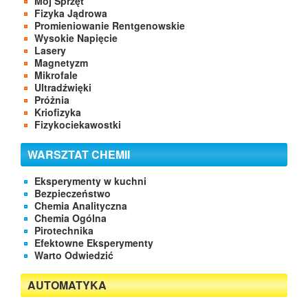
Mój Sprzęt
Fizyka Jądrowa
Promieniowanie Rentgenowskie
Wysokie Napięcie
Lasery
Magnetyzm
Mikrofale
Ultradźwięki
Próżnia
Kriofizyka
Fizykociekawostki
WARSZTAT CHEMII
Eksperymenty w kuchni
Bezpieczeństwo
Chemia Analityczna
Chemia Ogólna
Pirotechnika
Efektowne Eksperymenty
Warto Odwiedzić
AUTOMATYKA