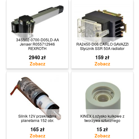
34S502-0700-D05LD-AA
Jenaer R055712946
RA2450-D06 CARLO GAVAZZI
REXROTH
Stycznik SSR 50A radiator
2940 zł
159 zł
Silnik 12V przekładnia
KINEX Łożysko kulkowe z
planetarna 152 obr.
tworzywa sztucznego
165 zł
15 zł