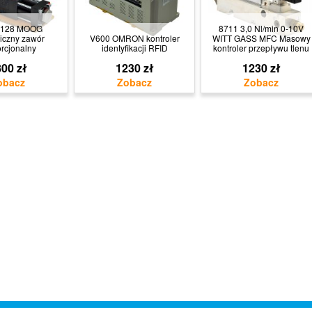
128 MOOG
8711 3,0 Nl/min 0-10V
iczny zawór
V600 OMRON kontroler
WITT GASS MFC Masowy
rcjonalny
identyfikacji RFID
kontroler przepływu tlenu
00 zł
1230 zł
1230 zł