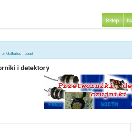
Sklep
N
 or Galleries Found
rniki i detektory