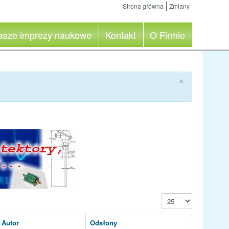
Strona główna
Zmiany
asze imprezy naukowe
Kontakt
O Firmie
×
Pokaż #
Autor
Odsłony