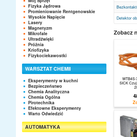
Mój Sprzęt
Fizyka Jądrowa
Bezkontakt
Promieniowanie Rentgenowskie
Wysokie Napięcie
Detektor ob
Lasery
Magnetyzm
Zobacz n
Mikrofale
Ultradźwięki
Próżnia
Kriofizyka
Fizykociekawostki
WARSZTAT CHEMII
WTB4S-
Eksperymenty w kuchni
SICK Czujn
Bezpieczeństwo
2
Chemia Analityczna
4
Chemia Ogólna
Pirotechnika
Efektowne Eksperymenty
Warto Odwiedzić
AUTOMATYKA