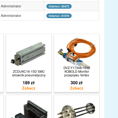
Administrator
Odsłon: 85472
Administrator
Odsłon: 81976
DVZ-Y17348/16S2
ZCDUKC16-15D SMC
KOBOLD Monitor
siłownik pneumatyczny
przepływu Vortex
189 zł
300 zł