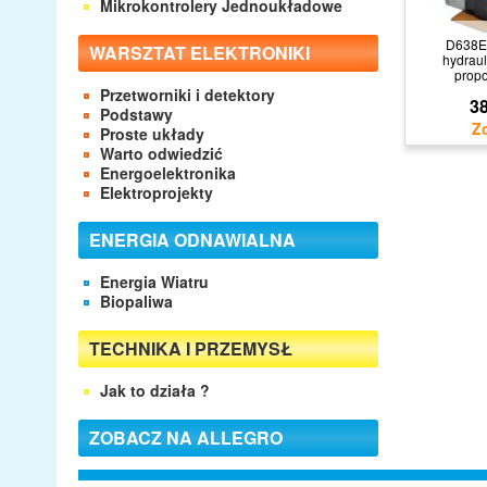
Mikrokontrolery Jednoukładowe
D638E
WARSZTAT ELEKTRONIKI
hydraul
propo
Przetworniki i detektory
38
Podstawy
Proste układy
Warto odwiedzić
Energoelektronika
Elektroprojekty
ENERGIA ODNAWIALNA
Energia Wiatru
Biopaliwa
TECHNIKA I PRZEMYSŁ
Jak to działa ?
ZOBACZ NA ALLEGRO