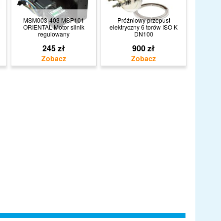
MSM003-403 MSP101
Próżniowy przepust
ORIENTAL Motor silnik
elektryczny 6 torów ISO K
regulowany
DN100
245 zł
900 zł