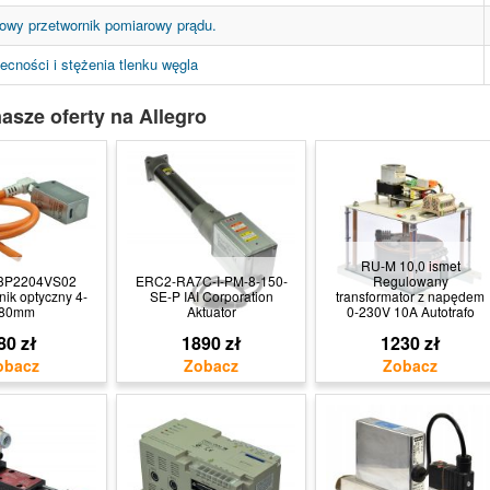
owy przetwornik pomiarowy prądu.
ecności i stężenia tlenku węgla
asze oferty na Allegro
RU-M 10,0 ismet
3P2204VS02
ERC2-RA7C-I-PM-8-150-
Regulowany
ik optyczny 4-
SE-P IAI Corporation
transformator z napędem
80mm
Aktuator
0-230V 10A Autotrafo
80 zł
1890 zł
1230 zł