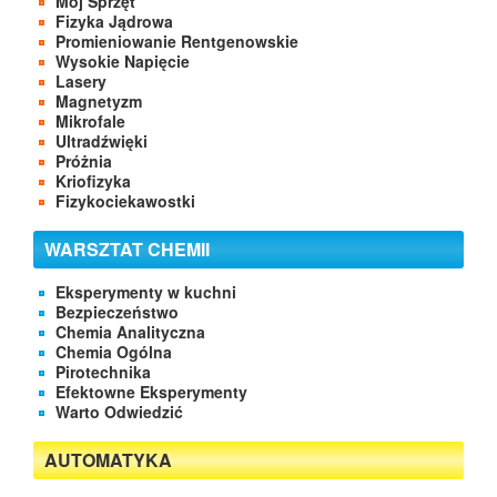
Mój Sprzęt
Fizyka Jądrowa
Promieniowanie Rentgenowskie
Wysokie Napięcie
Lasery
Magnetyzm
Mikrofale
Ultradźwięki
Próżnia
Kriofizyka
Fizykociekawostki
WARSZTAT CHEMII
Eksperymenty w kuchni
Bezpieczeństwo
Chemia Analityczna
Chemia Ogólna
Pirotechnika
Efektowne Eksperymenty
Warto Odwiedzić
AUTOMATYKA