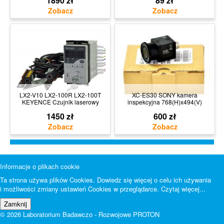
1890 zł
89 zł
LX2-V10 LX2-100R LX2-100T
XC-ES30 SONY kamera
KEYENCE Czujnik laserowy
inspekcyjna 768(H)x494(V)
1450 zł
600 zł
Informacje o plikach cookie
Ta strona używa plików Cookies. Dowiedz się więcej o celu ich używania
i możliwości zmiany ustawień Cookies w przeglądarce.
Czytaj więcej...
© 2026 Laboratorium Badawczo - Rozwojowe PROTON