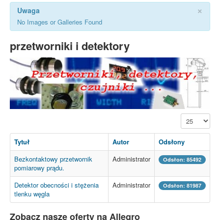
×
Uwaga
No Images or Galleries Found
przetworniki i detektory
Pokaż #
Tytuł
Autor
Odsłony
Bezkontaktowy przetwornik
Administrator
Odsłon: 85492
pomiarowy prądu.
Detektor obecności i stężenia
Administrator
Odsłon: 81987
tlenku węgla
Zobacz nasze oferty na Allegro