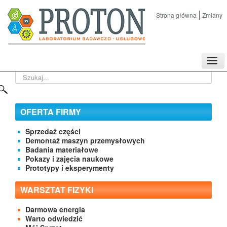
Strona główna
Zmiany
TPL
Szukaj...
Sklep
Nasze imprezy naukowe
Kontakt
OFERTA FIRMY
O Firmie
Sprzedaż części
Demontaż maszyn przemysłowych
Badania materiałowe
Pokazy i zajęcia naukowe
Prototypy i eksperymenty
WARSZTAT FIZYKI
Darmowa energia
Warto odwiedzić