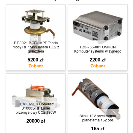
RT 3021 P TRUMPF Trioda
mocy RF 15kW lasera CO2 z
FZ3-755-001 OMRON
gniazdem
Komputer systemu wizyjnego
5200 zł
2200 zł
GEM LASER Coherent
D1000L-RF Laser
przemysłowy CO2 130W
Silnik 12V przekładnia
20000 zł
planetarna 152 obr.
165 zł