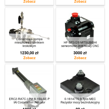
Ciśnieniowa pompa
mieszkowa z silnikiem
HF-SP202B MITSUBISHI
krokowym
serwomotor 2kW Nowy CNC
1230,00 zł
3000 zł
ERC2-RA7C-I-PM-8-150-SE-P
0-1614770-9 Tyco MEC
IAI Corporation Aktuator
Rezystor mocy bezindukcyjny