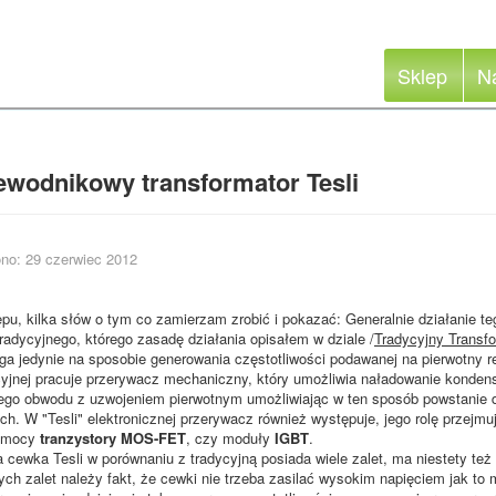
Sklep
N
ewodnikowy transformator Tesli
no: 29 czerwiec 2012
u, kilka słów o tym co zamierzam zrobić i pokazać: Generalnie działanie teg
tradycyjnego, którego zasadę działania opisałem w dziale /
Tradycyjny Transfor
ga jedynie na sposobie generowania częstotliwości podawanej na pierwotny r
ycyjnej pracuje przerywacz mechaniczny, który umożliwia naładowanie konden
ego obwodu z uzwojeniem pierwotnym umożliwiając w ten sposób powstanie 
h. W "Tesli" elektronicznej przerywacz również występuje, jego rolę przejmuj
j mocy
tranzystory MOS-FET
, czy moduły
IGBT
.
a cewka Tesli w porównaniu z tradycyjną posiada wiele zalet, ma niestety też
ych zalet należy fakt, że cewki nie trzeba zasilać wysokim napięciem jak to