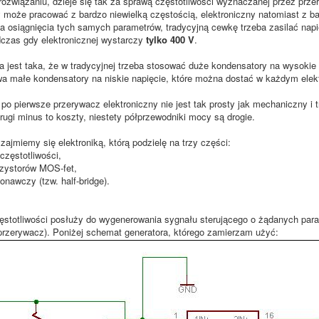
ozwiązaniu, dzieje się tak za sprawą częstotliwości wyznaczanej przez prze
może pracować z bardzo niewielką częstością, elektroniczny natomiast z b
la osiągnięcia tych samych parametrów, tradycyjną cewkę trzeba zasilać napi
czas gdy elektronicznej wystarczy
tylko 400 V
.
ta jest taka, że w tradycyjnej trzeba stosować duże kondensatory na wysokie 
a małe kondensatory na niskie napięcie, które można dostać w każdym elek
, po pierwsze przerywacz elektroniczny nie jest tak prosty jak mechaniczny 
Drugi minus to koszty, niestety półprzewodniki mocy są drogie.
zajmiemy się elektroniką, którą podzielę na trzy części:
częstotliwości,
nzystorów MOS-fet,
nawczy (tzw. half-bridge).
ęstotliwości posłuży do wygenerowania sygnału sterującego o żądanych para
rzerywacz). Poniżej schemat generatora, którego zamierzam użyć: