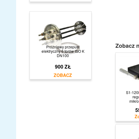
Zobacz n
Próżniowy przepust
elektryczny 6 torów ISO K
DN100
900 ZŁ
S1-120
reg
mikro
5