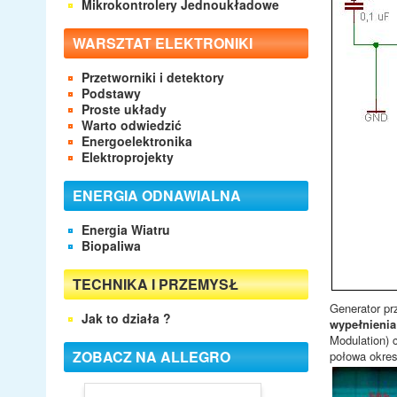
Mikrokontrolery Jednoukładowe
WARSZTAT ELEKTRONIKI
Przetworniki i detektory
Podstawy
Proste układy
Warto odwiedzić
Energoelektronika
Elektroprojekty
ENERGIA ODNAWIALNA
Energia Wiatru
Biopaliwa
TECHNIKA I PRZEMYSŁ
Generator pr
Jak to działa ?
wypełnienia
Modulation) 
ZOBACZ NA ALLEGRO
połowa okre