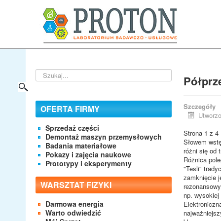
Szukaj...
Półprz
Szczegóły
OFERTA FIRMY
Utworzo
Sprzedaż części
Strona 1 z 4
Demontaż maszyn przemysłowych
Słowem wstęp
Badania materiałowe
różni się od 
Pokazy i zajęcia naukowe
Różnica pole
Prototypy i eksperymenty
"Tesli" trad
zamknięcie j
WARSZTAT FIZYKI
rezonansowyc
np. wysokie
Darmowa energia
Elektroniczn
Warto odwiedzić
najważniejsz