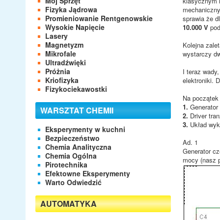
Mój Sprzęt
klasycznym r
Fizyka Jądrowa
mechaniczny 
Promieniowanie Rentgenowskie
sprawia że d
Wysokie Napięcie
10.000 V
pod
Lasery
Magnetyzm
Kolejna zale
Mikrofale
wystarczy dw
Ultradźwięki
Próżnia
I teraz wady
Kriofizyka
elektroniki. 
Fizykociekawostki
Na początek 
1.
Generator 
WARSZTAT CHEMII
2.
Driver tra
3.
Układ wyko
Eksperymenty w kuchni
Bezpieczeństwo
Ad. 1
Chemia Analityczna
Generator cz
Chemia Ogólna
mocy (nasz p
Pirotechnika
Efektowne Eksperymenty
Warto Odwiedzić
AUTOMATYKA