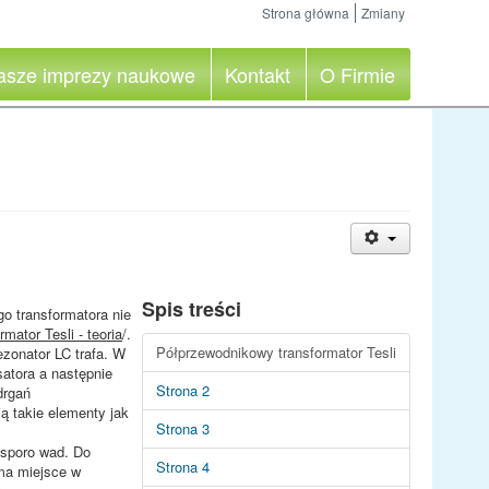
Strona główna
Zmiany
asze imprezy naukowe
Kontakt
O Firmie
Spis treści
o transformatora nie
mator Tesli - teoria
/.
Półprzewodnikowy transformator Tesli
ezonator LC trafa. W
satora a następnie
Strona 2
drgań
ą takie elementy jak
Strona 3
 sporo wad. Do
Strona 4
 ma miejsce w