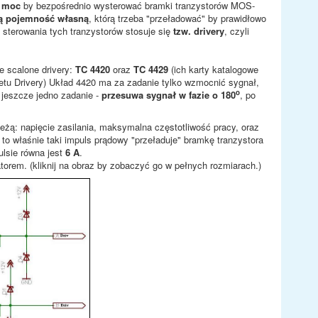
 moc
by bezpośrednio wysterować bramki tranzystorów MOS-
ą pojemność własną
, którą trzeba "przeładować" by prawidłowo
 sterowania tych tranzystorów stosuje się
tzw. drivery
, czyli
e scalone drivery:
TC 4420
oraz
TC 4429
(ich karty katalogowe
etu Drivery) Układ 4420 ma za zadanie tylko wzmocnić sygnał,
o
 jeszcze jedno zadanie -
przesuwa sygnał w fazie o 180
, po
eżą: napięcie zasilania, maksymalna częstotliwość pracy, oraz
 to właśnie taki impuls prądowy "przeładuje" bramkę tranzystora
ulsie równa jest
6 A
.
rem. (kliknij na obraz by zobaczyć go w pełnych rozmiarach.)