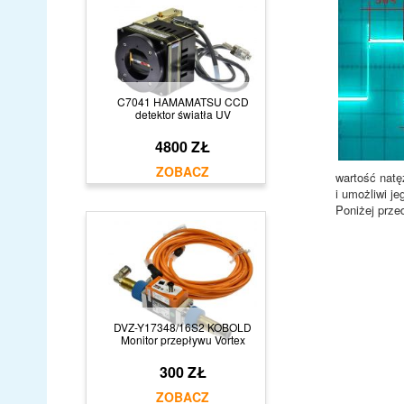
C7041 HAMAMATSU CCD
detektor światła UV
4800 ZŁ
wartość natę
i umożliwi j
Poniżej prze
DVZ-Y17348/16S2 KOBOLD
Monitor przepływu Vortex
300 ZŁ