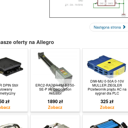
Następna strona
asze oferty na Allegro
DIW-MU 0-50A 0-10V
R DPIN Stół
ERC2-RA7C-I-PM-8-150-
MULLER ZIEGLER
ulowany
SE-P IAI Corporation
Przetwornik prądu AC na
metryczny
Aktuator
sygnał dla PLC
50 zł
1890 zł
325 zł