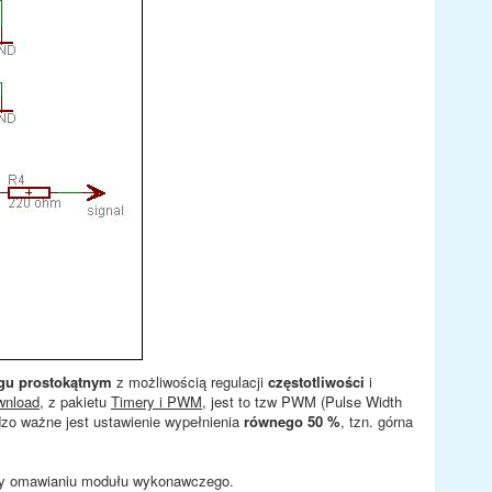
gu prostokątnym
z możliwością regulacji
częstotliwości
i
wnload
, z pakietu
Timery i PWM
, jest to tzw PWM (Pulse Width
rdzo ważne jest ustawienie wypełnienia
równego 50 %
, tzn. górna
przy omawianiu modułu wykonawczego.