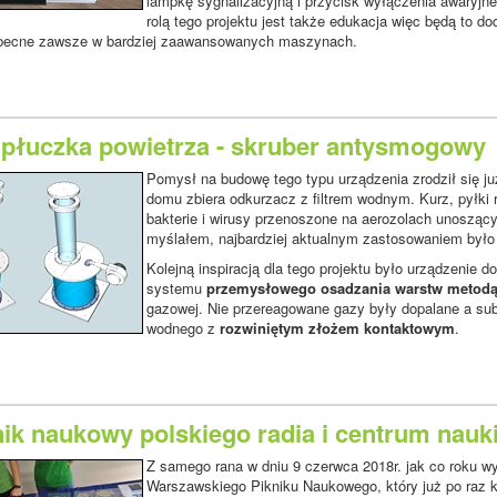
lampkę sygnalizacyjną i przycisk wyłączenia awaryjne
rolą tego projektu jest także edukacja więc będą to
becne zawsze w bardziej zaawansowanych maszynach.
płuczka powietrza - skruber antysmogowy
Pomysł na budowę tego typu urządzenia zrodził się 
domu zbiera odkurzacz z filtrem wodnym. Kurz, pyłki r
bakterie i wirusy przenoszone na aerozolach unoszący
myślałem, najbardziej aktualnym zastosowaniem było
Kolejną inspiracją dla tego projektu było urządzenie 
systemu
przemysłowego osadzania warstw metod
gazowej. Nie przereagowane gazy były dopalane a sub
wodnego z
rozwiniętym złożem kontaktowym
.
nik naukowy polskiego radia i centrum nauk
Z samego rana w dniu 9 czerwca 2018r. jak co roku wy
Warszawskiego Pikniku Naukowego, który już po raz 