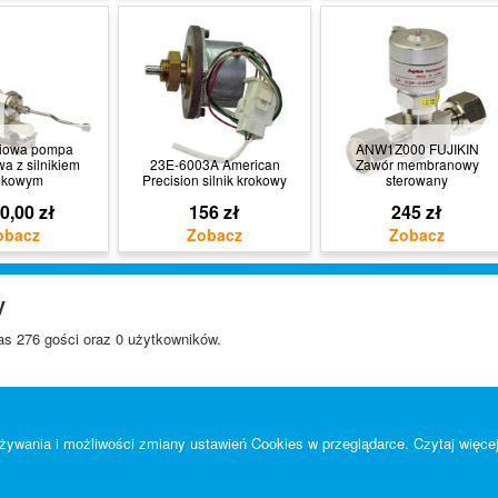
niowa pompa
ANW1Z000 FUJIKIN
a z silnikiem
23E-6003A American
Zawór membranowy
okowym
Precision silnik krokowy
sterowany
0,00 zł
156 zł
245 zł
y
s 276 gości oraz 0 użytkowników.
 używania i możliwości zmiany ustawień Cookies w przeglądarce.
Czytaj więcej