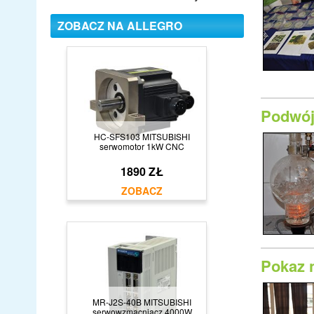
ZOBACZ NA ALLEGRO
Podwój
HC-SFS103 MITSUBISHI
serwomotor 1kW CNC
1890 ZŁ
Pokaz 
MR-J2S-40B MITSUBISHI
serwowzmacniacz 4000W