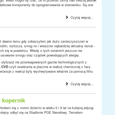
go. Wielu mogło by rzec, że to przerost formy nad treścią jednak
 dodatkowe komponenty do oprogramowania w sterowniku. Są one
Czytaj więcej...
już dawno temu gdy zobaczyłem jak dużo zanieczyszczeń w
oślin, roztocza, smog no i wreszcie najbardziej aktualny temat -
ch się w powietrzu. Wtedy o tych ostatnich jeszcze nie
 usuwanie smogu oraz cząstek powodujących alergię.
do utylizacji nie przereagowanych gazów technologicznych z
ą CVD
czyli osadzania w plazmie w reakcji chemicznej z fazy
stancje z reakcji były wychwytywane właśnie za pomocą filtru
Czytaj więcej...
i kopernik
brałem się z moimi dziećmi w wieku 5 i 9 lat na kolejną edycję
kolejny odbył się na Stadionie PGE Narodowy. Tematem