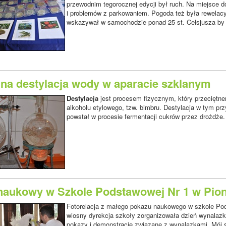
przewodnim tegorocznej edycji był ruch. Na miejsce d
i problemów z parkowaniem. Pogoda też była rewelacy
wskazywał w samochodzie ponad 25 st. Celsjusza by 
na destylacja wody w aparacie szklanym
Destylacja
jest procesem fizycznym, który przeciętn
alkoholu etylowego, tzw. bimbru. Destylacja w tym pr
powstał w procesie fermentacji cukrów przez drożdże
naukowy w Szkole Podstawowej Nr 1 w Pio
Fotorelacja z małego pokazu naukowego w szkole Pod
wiosny dyrekcja szkoły zorganizowała dzień wynalazk
pokazy i demonstracje związane z wynalazkami. Mój syn