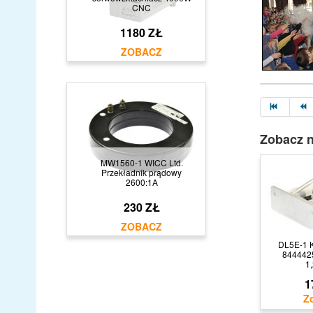
CNC
1180 ZŁ
Zobacz n
MW1560-1 WICC Ltd.
Przekładnik prądowy
2600:1A
230 ZŁ
DL5E-1 
8444425
1
1