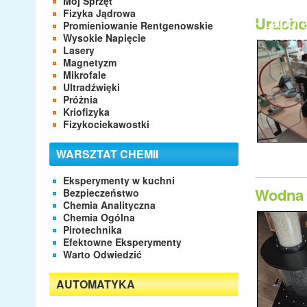
Mój Sprzęt
- Apara
Fizyka Jądrowa
- Labor
Urucho
Promieniowanie Rentgenowskie
- Eleme
Wysokie Napięcie
Lasery
Magnetyzm
Mikrofale
Ultradźwięki
Próżnia
Kriofizyka
Fizykociekawostki
WARSZTAT CHEMII
Eksperymenty w kuchni
Wodna 
Bezpieczeństwo
Chemia Analityczna
Chemia Ogólna
Pirotechnika
Efektowne Eksperymenty
Warto Odwiedzić
AUTOMATYKA