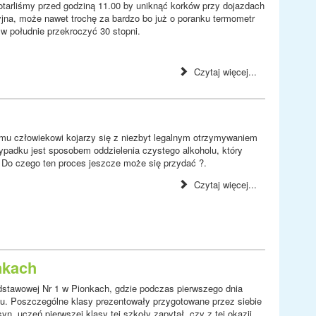
otarliśmy przed godziną 11.00 by uniknąć korków przy dojazdach
jna, może nawet trochę za bardzo bo już o poranku termometr
w południe przekroczyć 30 stopni.
Czytaj więcej...
emu człowiekowi kojarzy się z niezbyt legalnym otrzymywaniem
zypadku jest sposobem oddzielenia czystego alkoholu, który
. Do czego ten proces jeszcze może się przydać ?.
Czytaj więcej...
nkach
stawowej Nr 1 w Pionkach, gdzie podczas pierwszego dnia
u. Poszczególne klasy prezentowały przygotowane przez siebie
, uczeń pierwszej klasy tej szkoły zapytał, czy z tej okazji