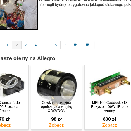
nie mogli byśmy przygotować jakiegoś ciekawego pok
1
2
3
4
...
6
7
asze oferty na Allegro
Kromschroder
Cewka indukcyjna
MP9100 Caddock x18
0 Presostat
ogniskująca wiązkę
Rezystor 100W 1R blok
,2mbar
CROYDON
wodny
79 zł
98 zł
800 zł