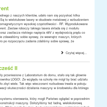
rent
dnego z naszych klientów, udało nam się pozyskać kilka
 Są to wielotubowe lasery w obudowie metalowej z wzbudzeniem
omagnetycznym wysokiej częstotliwości - RF. Wyprodukowane
ent. Zestaw roboczy takiego lasera składa się z modułu
 oraz zasilacza niskiego napięcia 48V z wydajnością prądu co
 nie zdawaliśmy sobie sprawy, że wewnątrz maszyn, których
ero po rozpoczęciu zadania zdaliśmy sobie sprawę, że
Czytaj więcej...
ześć II
y przeniesione z Laboratorium do domu, stało się tak głownie
rownika LOGO!. Ze względu na szkołę nie mógł by brać udziału
yło zbyt wiele. Tak więc wieczorami rozbudowa trwała w pokoju
erwacji skuteczności działania maszyny w środowisku dla którego
 systemu sterowania, który mogli Państwo oglądać w poprzednim
konstrukcji maszyny. Dołożyliśmy też ładną, wielokolorową