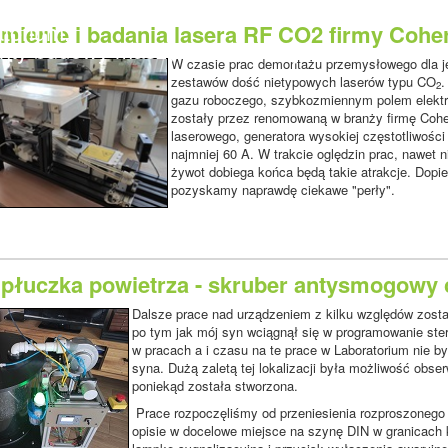
tura kontrolno - pomiarowa,
atorium,
mienie i badania lasera RF CO2 firmy Cohe
nty budowy maszyn i wiele innych.
W czasie prac demontażu przemysłowego dla je
zestawów dość nietypowych laserów typu CO
.
2
gazu roboczego, szybkozmiennym polem elektr
zostały przez renomowaną w branży firmę Coher
laserowego, generatora wysokiej częstotliwości
najmniej 60 A. W trakcie oględzin prac, nawet
żywot dobiega końca będą takie atrakcje. Dopi
pozyskamy naprawdę ciekawe "perły".
płuczka powietrza - skruber antysmogowy c
Dalsze prace nad urządzeniem z kilku względów został
po tym jak mój syn wciągnął się w programowanie ste
w pracach a i czasu na te prace w Laboratorium nie b
syna. Dużą zaletą tej lokalizacji była możliwość obs
poniekąd została stworzona.
Prace rozpoczęliśmy od przeniesienia rozproszonego
opisie w docelowe miejsce na szynę DIN w granicach 