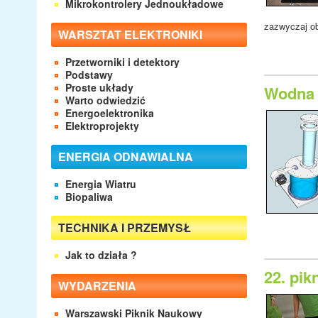
Mikrokontrolery Jednoukładowe
zazwyczaj o
WARSZTAT ELEKTRONIKI
Przetworniki i detektory
Podstawy
Proste układy
Wodna 
Warto odwiedzić
Energoelektronika
Elektroprojekty
ENERGIA ODNAWIALNA
Energia Wiatru
Biopaliwa
TECHNIKA I PRZEMYSŁ
Jak to działa ?
22. pik
WYDARZENIA
Warszawski Piknik Naukowy