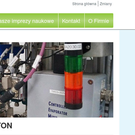
Strona główna
Zmiany
asze imprezy naukowe
Kontakt
O Firmie
TON