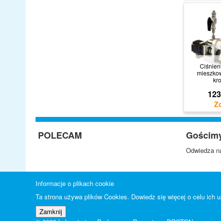
Ciśnie
mieszkow
kr
123
POLECAM
Gościm
Odwiedza na
Informacje o plikach cookie
Ta strona używa plików Cookies. Dowiedz się więcej o celu ich