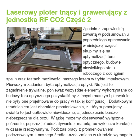
Laserowy ploter tnący i grawerujący z
jednostką RF CO2 Część 2
Zgodnie z zapowiedzią
zawartą w podsumowaniu
poprzedniego opracowania,
w niniejszej części
skupimy się na
optymalizacji toru
optycznego, budowie
niewielkiego stołu
roboczego z odciągiem
spalin oraz testach możliwości naszego lasera w trybie impulsowym.
Pierwszym zadaniem była optymalizacja optyki. Nie jest to
zagadnienie trywialne, ponieważ wszystkie elementy wykorzystane do
budowy toru optycznego pozyskaliśmy z innych maszyn i pierwotnie
nie były one projektowane do pracy w takiej konfiguracji. Dodatkowym
utrudnieniem jest charakter promieniowania, z którym pracujemy —
światło to jest całkowicie niewidoczne, a jednocześnie bardzo
niebezpieczne dla oczu. Wiązkę możemy obserwować wyłącznie
pośrednio, poprzez jej oddziaływanie z materią, co wyklucza korekcje
w czasie rzeczywistym. Podczas pracy z promieniowaniem
podczerwonym z naszego źródła każda zmiana w układzie wymagała