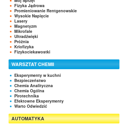
Mój Sprzęt
Fizyka Jądrowa
Promieniowanie Rentgenowskie
Wysokie Napięcie
Lasery
Magnetyzm
Mikrofale
Ultradźwięki
Próżnia
Kriofizyka
Fizykociekawostki
WARSZTAT CHEMII
Eksperymenty w kuchni
Bezpieczeństwo
Chemia Analityczna
Chemia Ogólna
Pirotechnika
Efektowne Eksperymenty
Warto Odwiedzić
AUTOMATYKA