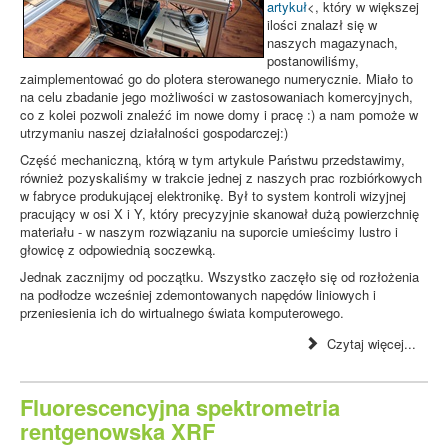
artykuł
<, który w większej
ilości znalazł się w
naszych magazynach,
postanowiliśmy,
zaimplementować go do plotera sterowanego numerycznie. Miało to
na celu zbadanie jego możliwości w zastosowaniach komercyjnych,
co z kolei pozwoli znaleźć im nowe domy i pracę :) a nam pomoże w
utrzymaniu naszej działalności gospodarczej:)
Część mechaniczną, którą w tym artykule Państwu przedstawimy,
również pozyskaliśmy w trakcie jednej z naszych prac rozbiórkowych
w fabryce produkującej elektronikę. Był to system kontroli wizyjnej
pracujący w osi X i Y, który precyzyjnie skanował dużą powierzchnię
materiału - w naszym rozwiązaniu na suporcie umieścimy lustro i
głowicę z odpowiednią soczewką.
Jednak zacznijmy od początku. Wszystko zaczęło się od rozłożenia
na podłodze wcześniej zdemontowanych napędów liniowych i
przeniesienia ich do wirtualnego świata komputerowego.
Czytaj więcej...
Fluorescencyjna spektrometria
rentgenowska XRF