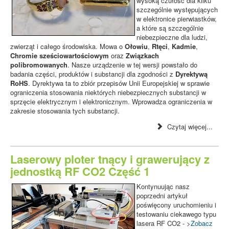
wysoką czułość dla kilku
szczególnie występujących
w elektronice pierwiastków,
a które są szczególnie
niebezpieczne dla ludzi,
zwierząt i całego środowiska. Mowa o
Ołowiu
,
Rtęci
,
Kadmie
,
Chromie sześciowartościowym
oraz
Związkach
polibromowanych
. Nasze urządzenie w tej wersji powstało do
badania części, produktów i substancji dla zgodności z
Dyrektywą
RoHS
. Dyrektywa ta to zbiór przepisów Unii Europejskiej w sprawie
ograniczenia stosowania niektórych niebezpiecznych substancji w
sprzęcie elektrycznym i elektronicznym. Wprowadza ograniczenia w
zakresie stosowania tych substancji.
Czytaj więcej...
Laserowy ploter tnący i grawerujący z
jednostką RF CO2 Część 1
Kontynuując nasz
poprzedni artykuł
poświęcony uruchomieniu i
testowaniu ciekawego typu
lasera RF CO2 - >
Zobacz