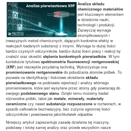
Analiza składu
chemicznego materiałów
jest kluczowym elementem
w dziedzinie nauki,
technologii i produkcji.
Zazwyczaj wymaga
skomplikowanych i
inwazyjnych metod chemicznych, dających konkretne efekty w
reakcjach badanych substancji z innymi. Wymaga to dużej ilości
bardzo czystych odczynników, bardzo dużej ilości pracy i reakcji by
znaleźć oraz określić
stężenia konkretnych pierwiastków
. W tym
kontekście tytułowa
spektrometria fluorescencji rentgenowskiej
(
XRF
) jest niezwykle przydatną techniką. Wykorzystuje ona
promieniowanie rentgenowskie
do pobudzania atomów próbek. To
pozwala na identyfikację i ilościowe określenie
składu
pierwiastkowego
na podstawie rejestracji i analizy wtórnego
promieniowania, które jest wysyłane przez atomy gdy powracają do
swojego
podstawowego stanu
. Dzięki temu możemy badać
różnorodne próbki, takie jak
metale
,
minerały
,
materiały
ceramiczne
czy nawet
substancje rozpuszczone
w roztworach, w
sposób całkowicie bezinwazyjny, bez zużycia ogromnej ilości
odczynników i powstawania jakichkolwiek odpadów.
Niniejszy artykuł zaprezentuje zasadę działania tej maszyny,
podstawy i istotę samej analizy oraz przede wszystkim nasze