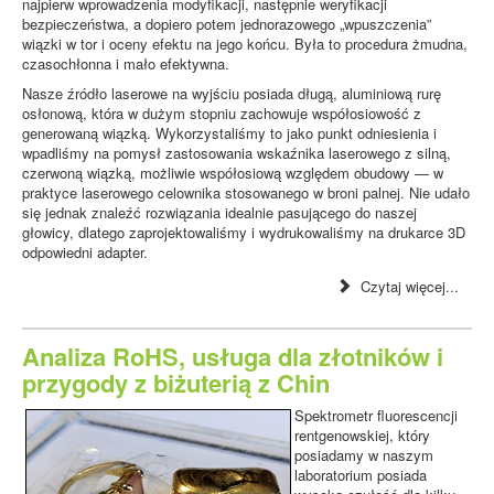
najpierw wprowadzenia modyfikacji, następnie weryfikacji
bezpieczeństwa, a dopiero potem jednorazowego „wpuszczenia”
wiązki w tor i oceny efektu na jego końcu. Była to procedura żmudna,
czasochłonna i mało efektywna.
Nasze źródło laserowe na wyjściu posiada długą, aluminiową rurę
osłonową, która w dużym stopniu zachowuje współosiowość z
generowaną wiązką. Wykorzystaliśmy to jako punkt odniesienia i
wpadliśmy na pomysł zastosowania wskaźnika laserowego z silną,
czerwoną wiązką, możliwie współosiową względem obudowy — w
praktyce laserowego celownika stosowanego w broni palnej. Nie udało
się jednak znaleźć rozwiązania idealnie pasującego do naszej
głowicy, dlatego zaprojektowaliśmy i wydrukowaliśmy na drukarce 3D
odpowiedni adapter.
Czytaj więcej...
Analiza RoHS, usługa dla złotników i
przygody z biżuterią z Chin
Spektrometr fluorescencji
rentgenowskiej, który
posiadamy w naszym
laboratorium posiada