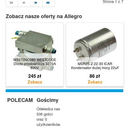
Strona 1 z 7
Zobacz nasze oferty na Allegro
W3270NC080 WESTCODE
Dioda prostownicza 3270A
MSR25-Z-22-30 ICAR
800V
Kondensator dużej mocy 22uF
245 zł
86 zł
POLECAM
Gościmy
Odwiedza nas
536 gości
oraz 0
użytkowników.