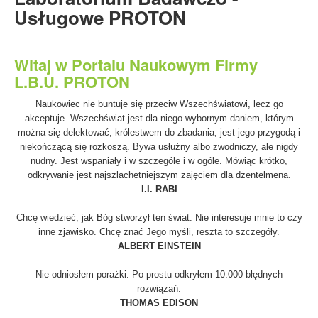
- Elementy budowy maszyn i wiele innych.
Usługowe PROTON
Witaj w Portalu Naukowym Firmy
L.B.U. PROTON
Naukowiec nie buntuje się przeciw Wszechświatowi, lecz go
akceptuje. Wszechświat jest dla niego wybornym daniem, którym
można się delektować, królestwem do zbadania, jest jego przygodą i
niekończącą się rozkoszą. Bywa usłużny albo zwodniczy, ale nigdy
nudny. Jest wspaniały i w szczególe i w ogóle. Mówiąc krótko,
odkrywanie jest najszlachetniejszym zajęciem dla dżentelmena.
I.I. RABI
Chcę wiedzieć, jak Bóg stworzył ten świat. Nie interesuje mnie to czy
inne zjawisko. Chcę znać Jego myśli, reszta to szczegóły.
ALBERT EINSTEIN
Nie odniosłem porażki. Po prostu odkryłem 10.000 błędnych
rozwiązań.
THOMAS EDISON