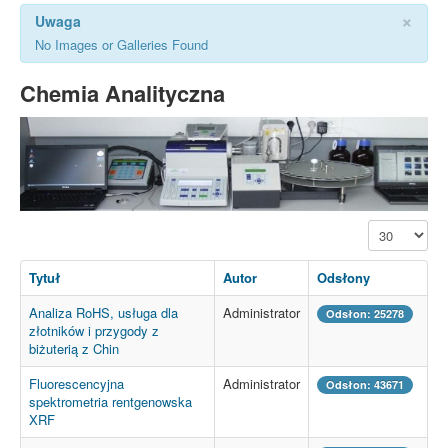
×
Uwaga
No Images or Galleries Found
Chemia Analityczna
Pokaż #
Tytuł
Autor
Odsłony
Analiza RoHS, usługa dla
Administrator
Odsłon: 25278
złotników i przygody z
biżuterią z Chin
Fluorescencyjna
Administrator
Odsłon: 43671
spektrometria rentgenowska
XRF