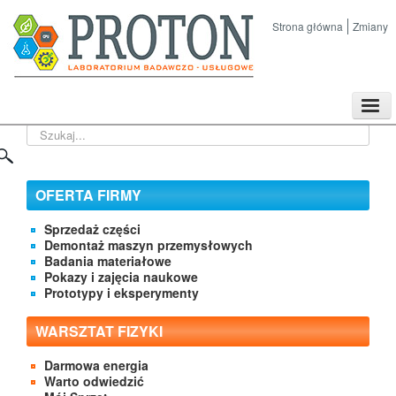
Strona główna
Zmiany
TPL
Szukaj...
Sklep
Nasze imprezy naukowe
Kontakt
OFERTA FIRMY
O Firmie
Sprzedaż części
Demontaż maszyn przemysłowych
Badania materiałowe
Pokazy i zajęcia naukowe
Prototypy i eksperymenty
WARSZTAT FIZYKI
Darmowa energia
Warto odwiedzić