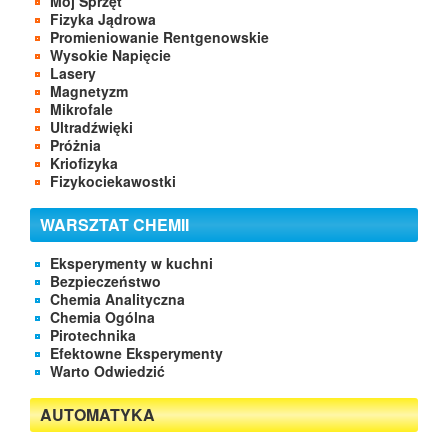
Mój Sprzęt
Fizyka Jądrowa
Promieniowanie Rentgenowskie
Wysokie Napięcie
Lasery
Magnetyzm
Mikrofale
Ultradźwięki
Próżnia
Kriofizyka
Fizykociekawostki
WARSZTAT CHEMII
Eksperymenty w kuchni
Bezpieczeństwo
Chemia Analityczna
Chemia Ogólna
Pirotechnika
Efektowne Eksperymenty
Warto Odwiedzić
AUTOMATYKA