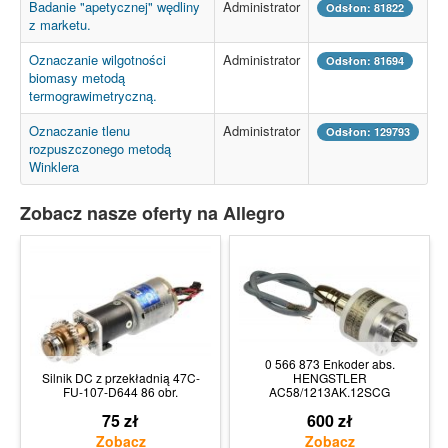
Badanie "apetycznej" wędliny
Administrator
Odsłon: 81822
z marketu.
Oznaczanie wilgotności
Administrator
Odsłon: 81694
biomasy metodą
termograwimetryczną.
Oznaczanie tlenu
Administrator
Odsłon: 129793
rozpuszczonego metodą
Winklera
Zobacz nasze oferty na Allegro
0 566 873 Enkoder abs.
Silnik DC z przekładnią 47C-
HENGSTLER
FU-107-D644 86 obr.
AC58/1213AK.12SCG
75 zł
600 zł