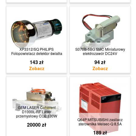
XP3312/SQ PHILIPS
S070B-5BG SMC Miniaturowy
Fotopowielacz detektor światła
elektrozawór DC24V
143 zł
94 zł
GEM LASER Coherent
D1000L-RF Laser
przemysłowy CO2 130W
Q64P MITSUBISHI zasilacz
20000 zł
sterownika Melsec-Q 8,5A
189 zł