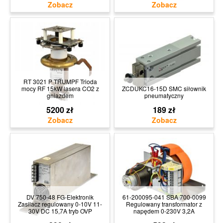
RT 3021 P TRUMPF Trioda
mocy RF 15kW lasera CO2 z
ZCDUKC16-15D SMC siłownik
gniazdem
pneumatyczny
5200 zł
189 zł
DV 750-48 FG-Elektronik
61-200095-041 SBA 700-0099
Zasilacz regulowany 0-10V 11-
Regulowany transformator z
30V DC 15,7A tryb OVP
napędem 0-230V 3,2A