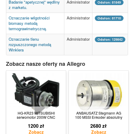
Badanie "apetycznej" wędliny
Administrator
Odsłon: 81849
z marketu.
Oznaczanie wilgotności
Administrator
Odsłon: 81710
biomasy metodą
termograwimetryczną.
Oznaczanie tlenu
Administrator
Odsłon: 129842
rozpuszczonego metodą
Winklera
Zobacz nasze oferty na Allegro
HG-KR23 MITSUBISHI
ANBAUSATZ Stegmann AG
serwomotor 200W CNC
100 MSSI Enkoder absolutny
1200 zł
2680 zł