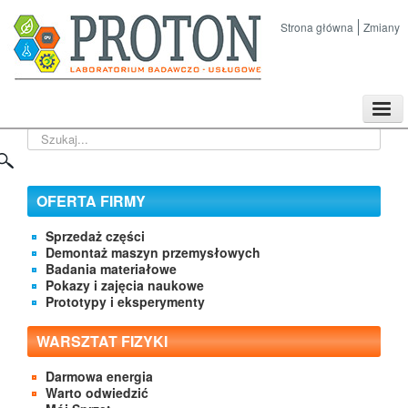
Strona główna
Zmiany
TPL
Szukaj...
Sklep
Nasze imprezy naukowe
Kontakt
OFERTA FIRMY
O Firmie
Sprzedaż części
Demontaż maszyn przemysłowych
Badania materiałowe
Pokazy i zajęcia naukowe
Prototypy i eksperymenty
WARSZTAT FIZYKI
Darmowa energia
Warto odwiedzić