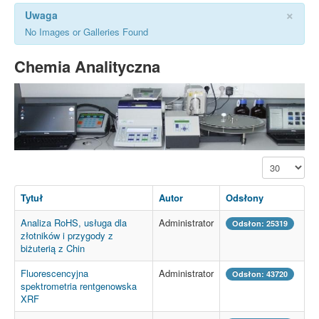
×
Uwaga
No Images or Galleries Found
Chemia Analityczna
Pokaż #
Tytuł
Autor
Odsłony
Analiza RoHS, usługa dla
Administrator
Odsłon: 25319
złotników i przygody z
biżuterią z Chin
Fluorescencyjna
Administrator
Odsłon: 43720
spektrometria rentgenowska
XRF