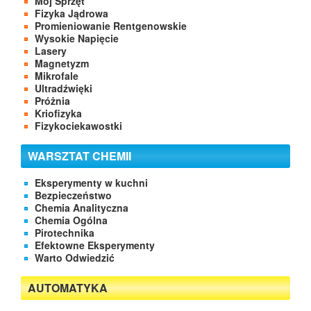
Mój Sprzęt
Fizyka Jądrowa
Promieniowanie Rentgenowskie
Wysokie Napięcie
Lasery
Magnetyzm
Mikrofale
Ultradźwięki
Próżnia
Kriofizyka
Fizykociekawostki
WARSZTAT CHEMII
Eksperymenty w kuchni
Bezpieczeństwo
Chemia Analityczna
Chemia Ogólna
Pirotechnika
Efektowne Eksperymenty
Warto Odwiedzić
AUTOMATYKA