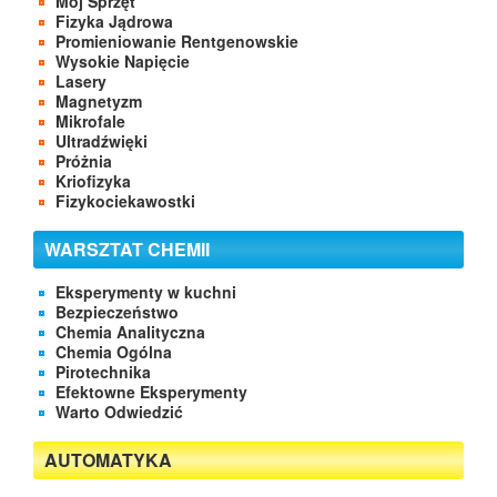
Mój Sprzęt
Fizyka Jądrowa
Promieniowanie Rentgenowskie
Wysokie Napięcie
Lasery
Magnetyzm
Mikrofale
Ultradźwięki
Próżnia
Kriofizyka
Fizykociekawostki
WARSZTAT CHEMII
Eksperymenty w kuchni
Bezpieczeństwo
Chemia Analityczna
Chemia Ogólna
Pirotechnika
Efektowne Eksperymenty
Warto Odwiedzić
AUTOMATYKA