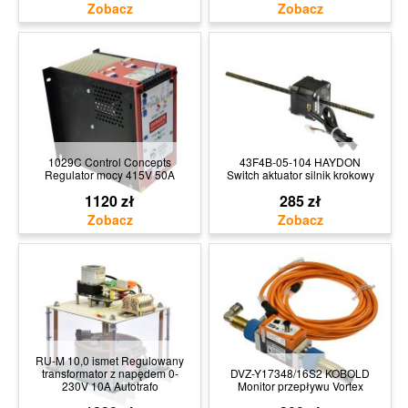
1029C Control Concepts
43F4B-05-104 HAYDON
Regulator mocy 415V 50A
Switch aktuator silnik krokowy
1120 zł
285 zł
RU-M 10,0 ismet Regulowany
transformator z napędem 0-
DVZ-Y17348/16S2 KOBOLD
230V 10A Autotrafo
Monitor przepływu Vortex