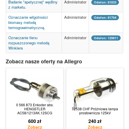
Badanie "apetycznej" wędliny
Administrator
Odsłon: 81833
z marketu.
Oznaczanie wilgotności
Administrator
Odsłon: 81704
biomasy metodą
termograwimetryczną.
Oznaczanie tlenu
Administrator
Odsłon: 129811
rozpuszczonego metodą
Winklera
Zobacz nasze oferty na Allegro
0 566 873 Enkoder abs.
HENGSTLER
72538 CHF Próżniowa lampa
AC58/1213AK.12SCG
prostownicza 125kV
600 zł
240 zł