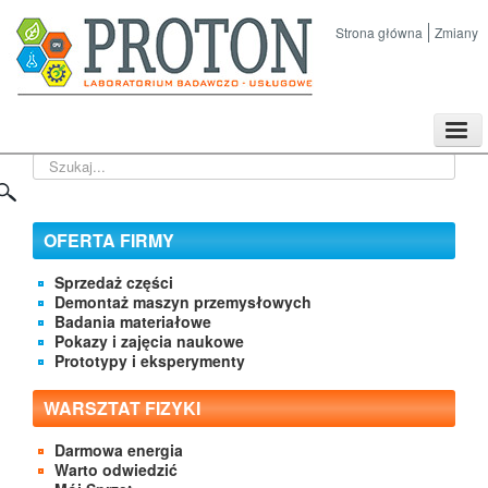
Strona główna
Zmiany
TPL
Szukaj...
Sklep
Nasze imprezy naukowe
Kontakt
OFERTA FIRMY
O Firmie
Sprzedaż części
Demontaż maszyn przemysłowych
Badania materiałowe
Pokazy i zajęcia naukowe
Prototypy i eksperymenty
WARSZTAT FIZYKI
Darmowa energia
Warto odwiedzić