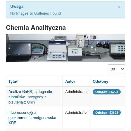
×
Uwaga
No Images or Galleries Found
Chemia Analityczna
Pokaż #
Tytuł
Autor
Odsłony
Analiza RoHS, usługa dla
Administrator
Odsłon: 25294
złotników i przygody z
biżuterią z Chin
Fluorescencyjna
Administrator
Odsłon: 43698
spektrometria rentgenowska
XRF