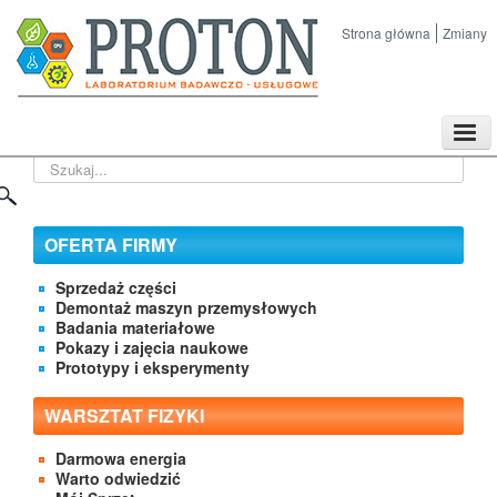
Strona główna
Zmiany
TPL
Szukaj...
Sklep
Nasze imprezy naukowe
Kontakt
OFERTA FIRMY
O Firmie
Sprzedaż części
Demontaż maszyn przemysłowych
Badania materiałowe
Pokazy i zajęcia naukowe
Prototypy i eksperymenty
WARSZTAT FIZYKI
Darmowa energia
Warto odwiedzić