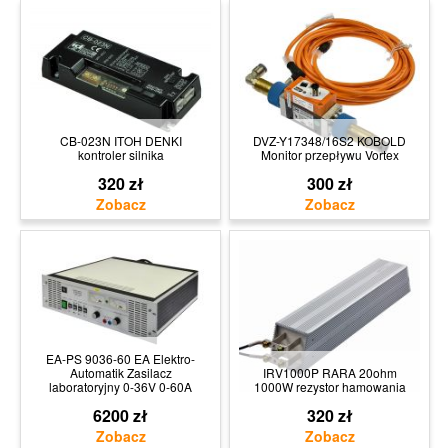
CB-023N ITOH DENKI
DVZ-Y17348/16S2 KOBOLD
kontroler silnika
Monitor przepływu Vortex
320 zł
300 zł
EA-PS 9036-60 EA Elektro-
Automatik Zasilacz
IRV1000P RARA 20ohm
laboratoryjny 0-36V 0-60A
1000W rezystor hamowania
6200 zł
320 zł