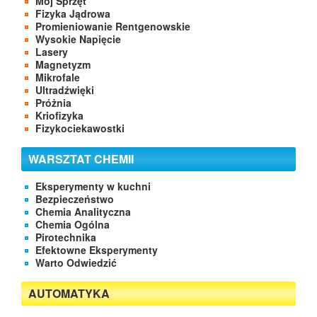
Mój Sprzęt
Fizyka Jądrowa
Promieniowanie Rentgenowskie
Wysokie Napięcie
Lasery
Magnetyzm
Mikrofale
Ultradźwięki
Próżnia
Kriofizyka
Fizykociekawostki
WARSZTAT CHEMII
Eksperymenty w kuchni
Bezpieczeństwo
Chemia Analityczna
Chemia Ogólna
Pirotechnika
Efektowne Eksperymenty
Warto Odwiedzić
AUTOMATYKA