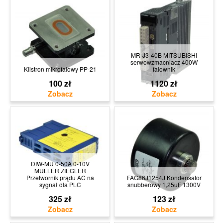
MR-J3-40B MITSUBISHI
serwowzmacniacz 400W
Klistron mikrofalowy PP-21
falownik
100 zł
1120 zł
DIW-MU 0-50A 0-10V
MULLER ZIEGLER
Przetwornik prądu AC na
FAG86J1254J Kondensator
sygnał dla PLC
snubberowy 1,25uF 1300V
325 zł
123 zł