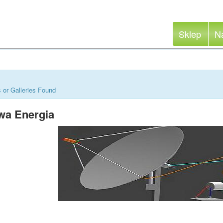
Sklep
N
 or Galleries Found
a Energia