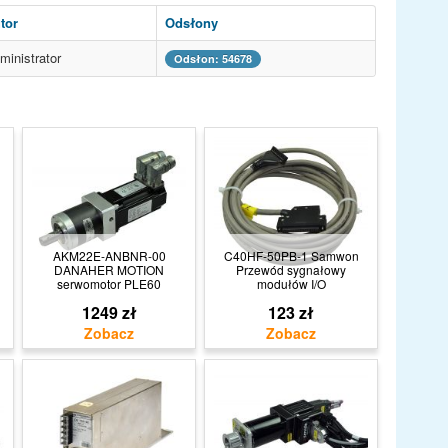
tor
Odsłony
ministrator
Odsłon: 54678
AKM22E-ANBNR-00
C40HF-50PB-1 Samwon
DANAHER MOTION
Przewód sygnałowy
serwomotor PLE60
modułów I/O
1249 zł
123 zł