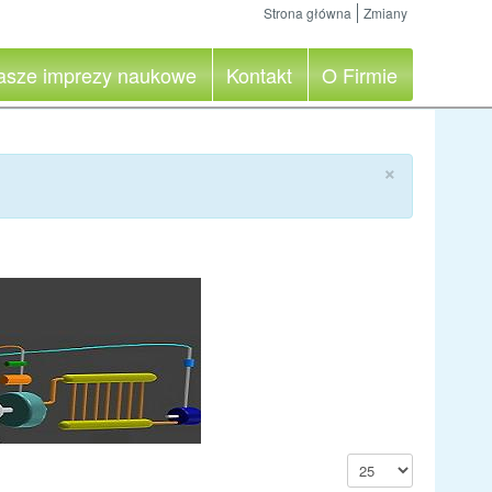
Strona główna
Zmiany
asze imprezy naukowe
Kontakt
O Firmie
×
Pokaż #