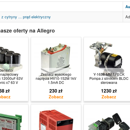
Au
 cytryny ... prąd elektryczny
Ad
asze oferty na Allegro
densator
napięciowy
Zasilacz wysokiego
Y-1638-MM SPECK
c 12000uF 63V
napięcia HV10-152M 1kV
Pompa z silnikiem BLDC
nic x7 63 V
1.5mA DC
sterowana
38 zł
230 zł
1230 zł