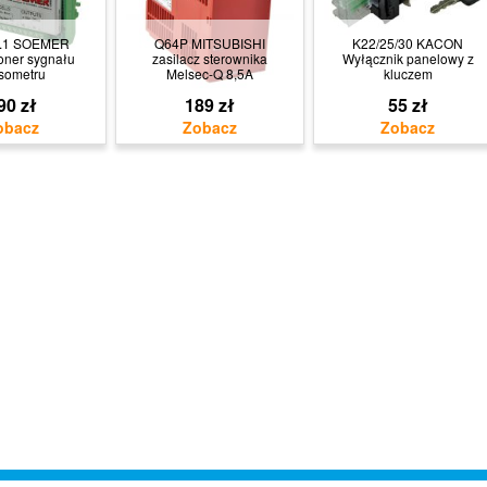
5.1 SOEMER
Q64P MITSUBISHI
K22/25/30 KACON
oner sygnału
zasilacz sterownika
Wyłącznik panelowy z
sometru
Melsec-Q 8,5A
kluczem
90 zł
189 zł
55 zł