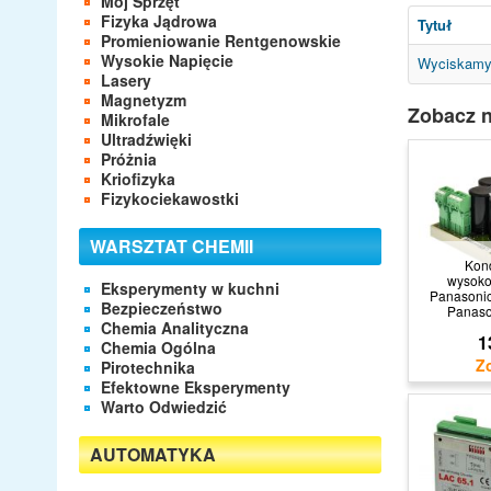
Mój Sprzęt
Fizyka Jądrowa
Tytuł
Promieniowanie Rentgenowskie
Wysokie Napięcie
Wyciskamy z
Lasery
Magnetyzm
Zobacz n
Mikrofale
Ultradźwięki
Próżnia
Kriofizyka
Fizykociekawostki
WARSZTAT CHEMII
Kon
wysoko
Eksperymenty w kuchni
Panasoni
Bezpieczeństwo
Panaso
Chemia Analityczna
1
Chemia Ogólna
Pirotechnika
Efektowne Eksperymenty
Warto Odwiedzić
AUTOMATYKA