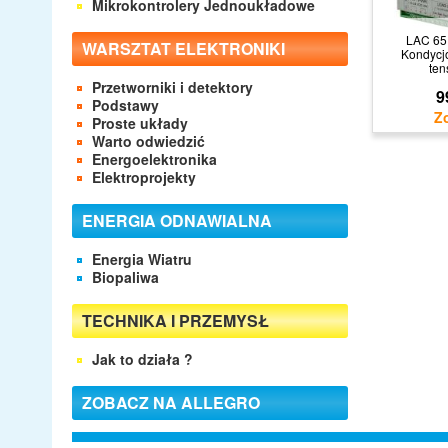
Mikrokontrolery Jednoukładowe
LAC 6
WARSZTAT ELEKTRONIKI
Kondycj
ten
Przetworniki i detektory
9
Podstawy
Proste układy
Warto odwiedzić
Energoelektronika
Elektroprojekty
ENERGIA ODNAWIALNA
Energia Wiatru
Biopaliwa
TECHNIKA I PRZEMYSŁ
Jak to działa ?
ZOBACZ NA ALLEGRO