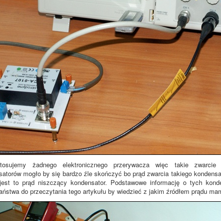
stosujemy żadnego elektronicznego przerywacza więc takie zwarcie
atorów mogło by się bardzo źle skończyć bo prąd zwarcia takiego kondensa
jest to prąd niszczący kondensator. Podstawowe informację o tych kon
stwa do przeczytania tego artykułu by wiedzieć z jakim źródłem prądu ma