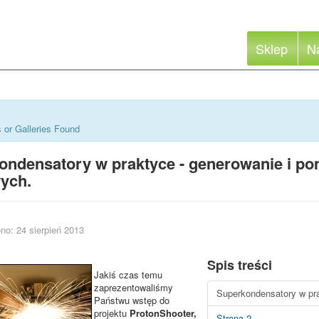
Sklep
N
 or Galleries Found
ondensatory w praktyce - generowanie i p
ych.
no: 24 sierpień 2013
Spis treści
Jakiś czas temu
zaprezentowaliśmy
Superkondensatory w pra
Państwu wstęp do
projektu
ProtonShooter,
Strona 2