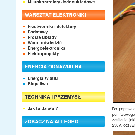
Mikrokontrolery Jednoukładowe
WARSZTAT ELEKTRONIKI
Przetworniki i detektory
Podstawy
Proste układy
Warto odwiedzić
Energoelektronika
Elektroprojekty
ENERGIA ODNAWIALNA
Energia Wiatru
Biopaliwa
TECHNIKA I PRZEMYSŁ
Jak to działa ?
Do poprawne
pomiarowego 
zasilanie ja
ZOBACZ NA ALLEGRO
230V, oczywiś