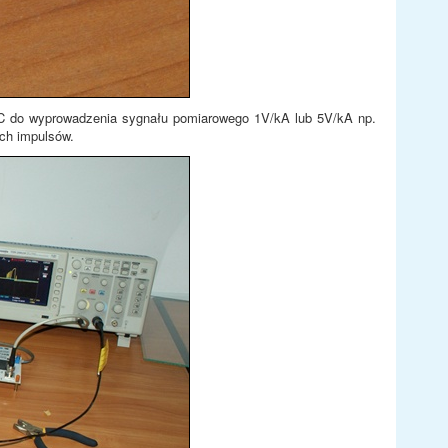
NC do wyprowadzenia sygnału pomiarowego 1V/kA lub 5V/kA np.
ich impulsów.