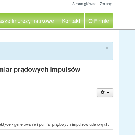
Strona główna
Zmiany
asze imprezy naukowe
Kontakt
O Firmie
×
omiar prądowych impulsów
ktyce - generowanie i pomiar prądowych impulsów udarowych.