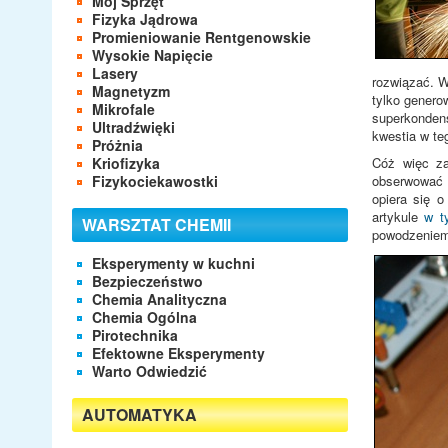
Mój Sprzęt
Fizyka Jądrowa
Promieniowanie Rentgenowskie
Wysokie Napięcie
Lasery
rozwiązać. W
Magnetyzm
tylko genero
Mikrofale
superkondens
Ultradźwięki
kwestia w te
Próżnia
Kriofizyka
Cóż więc za
Fizykociekawostki
obserwować c
opiera się 
artykule
w t
WARSZTAT CHEMII
powodzeniem 
Eksperymenty w kuchni
Bezpieczeństwo
Chemia Analityczna
Chemia Ogólna
Pirotechnika
Efektowne Eksperymenty
Warto Odwiedzić
AUTOMATYKA