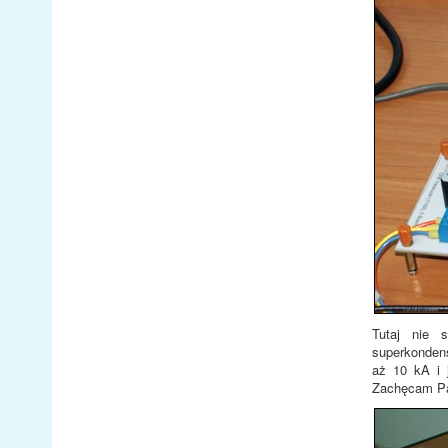
Tutaj nie 
superkondens
aż 10 kA i 
Zachęcam Pań