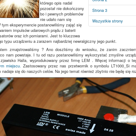
którego opis nadal
pozostał nie dokończony
Strona 3
bo i pewnych problemów
nie udało nam się
Wszystkie strony
 tym eksperymencie postanowiliśmy zająć się
waniem impulsów udarowych prądu z baterii
atorów oraz ich pomiarami. Jest to kluczowa
go typu urządzeniu a zarazem najbardziej newralgiczny jego punkt.
tem zmajstrowaliśmy ? Ano doszliśmy do wniosku, że zanim zaczniem
o nam powstaje. I tu od razu postanowiliśmy wykorzystać zmyślne urządze
o zjawisko Halla, wyprodukowany przez firmę LEM . Więcej informacji o t
ym miejscu.
Zastosowany przez nas przetwornik o symbolu LT1000_Si ma
nadaje się do naszych celów. Na jego temat również zbytnio nie będę się ro