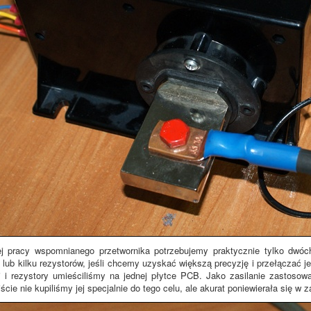
j pracy wspomnianego przetwornika potrzebujemy praktycznie tylko dwóch
lub kilku rezystorów, jeśli chcemy uzyskać większą precyzję i przełączać j
ki i rezystory umieściliśmy na jednej płytce PCB. Jako zasilanie zastosow
cie nie kupiliśmy jej specjalnie do tego celu, ale akurat poniewierała się w 