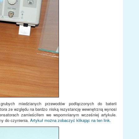
 grubych miedzianych przewodów podłączonych do baterii
tora ze względu na bardzo niską rezystancję wewnętrzną wynosi
densatorach zamieściłem we wspomnianym wcześniej artykule.
my do czynienia.
Artykuł można zobaczyć klikając na ten link
.