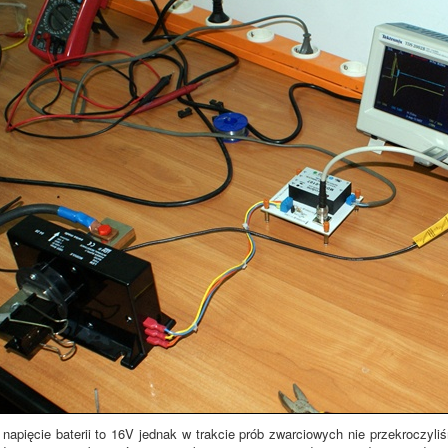
apięcie baterii to 16V jednak w trakcie prób zwarciowych nie przekroczyl