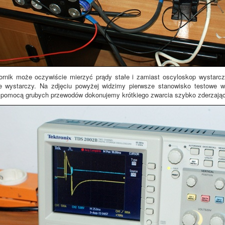
ornik może oczywiście mierzyć prądy stałe i zamiast oscyloskop wystarcz
ie wystarczy. Na zdjęciu powyżej widzimy pierwsze stanowisko testowe 
a pomocą grubych przewodów dokonujemy krótkiego zwarcia szybko zderzając