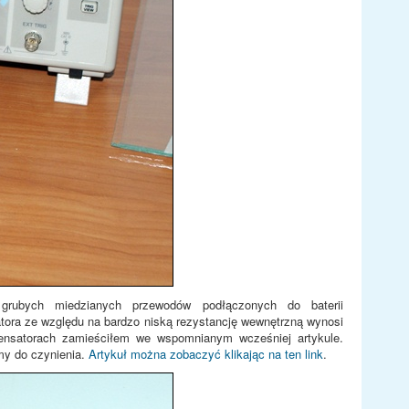
 grubych miedzianych przewodów podłączonych do baterii
tora ze względu na bardzo niską rezystancję wewnętrzną wynosi
densatorach zamieściłem we wspomnianym wcześniej artykule.
my do czynienia.
Artykuł można zobaczyć klikając na ten link
.