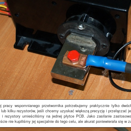
j pracy wspomnianego przetwornika potrzebujemy praktycznie tylko dwóch
lub kilku rezystorów, jeśli chcemy uzyskać większą precyzję i przełączać j
ki i rezystory umieściliśmy na jednej płytce PCB. Jako zasilanie zastosow
cie nie kupiliśmy jej specjalnie do tego celu, ale akurat poniewierała się w 