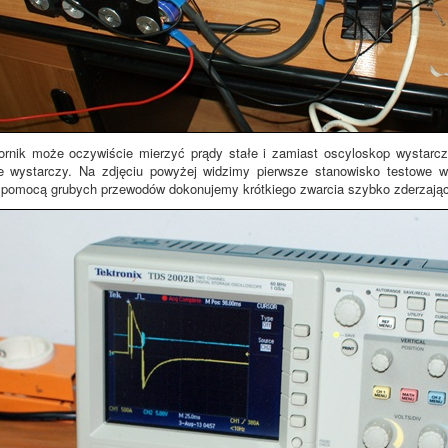
ornik może oczywiście mierzyć prądy stałe i zamiast oscyloskop wystarcz
ie wystarczy. Na zdjęciu powyżej widzimy pierwsze stanowisko testowe 
a pomocą grubych przewodów dokonujemy krótkiego zwarcia szybko zderzając