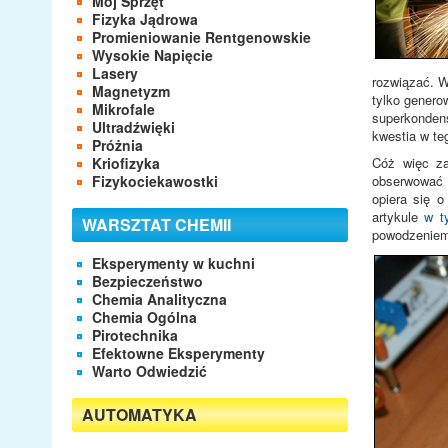
Mój Sprzęt
Fizyka Jądrowa
Promieniowanie Rentgenowskie
Wysokie Napięcie
Lasery
rozwiązać. W
Magnetyzm
tylko genero
Mikrofale
superkondens
Ultradźwięki
kwestia w te
Próżnia
Kriofizyka
Cóż więc za
Fizykociekawostki
obserwować c
opiera się 
artykule
w t
WARSZTAT CHEMII
powodzeniem 
Eksperymenty w kuchni
Bezpieczeństwo
Chemia Analityczna
Chemia Ogólna
Pirotechnika
Efektowne Eksperymenty
Warto Odwiedzić
AUTOMATYKA