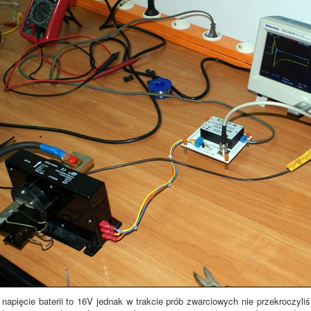
apięcie baterii to 16V jednak w trakcie prób zwarciowych nie przekroczyl