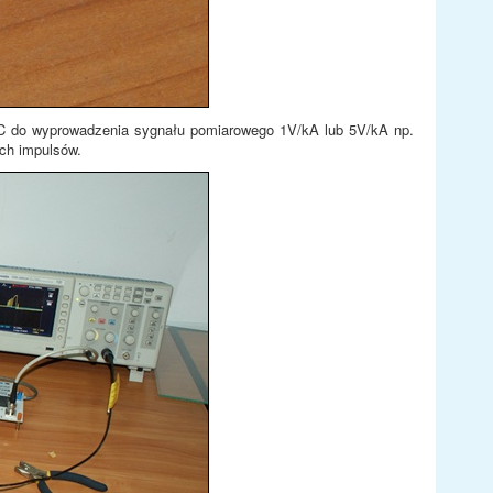
NC do wyprowadzenia sygnału pomiarowego 1V/kA lub 5V/kA np.
ich impulsów.