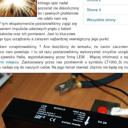
którego opis nadal
pozostał nie dokończony
Strona 3
bo i pewnych problemów
nie udało nam się
Wszystkie strony
 tym eksperymencie postanowiliśmy zająć się
waniem impulsów udarowych prądu z baterii
atorów oraz ich pomiarami. Jest to kluczowa
go typu urządzeniu a zarazem najbardziej newralgiczny jego punkt.
tem zmajstrowaliśmy ? Ano doszliśmy do wniosku, że zanim zaczniem
o nam powstaje. I tu od razu postanowiliśmy wykorzystać zmyślne urządze
o zjawisko Halla, wyprodukowany przez firmę LEM . Więcej informacji o t
ym miejscu.
Zastosowany przez nas przetwornik o symbolu LT1000_Si ma
nadaje się do naszych celów. Na jego temat również zbytnio nie będę się ro