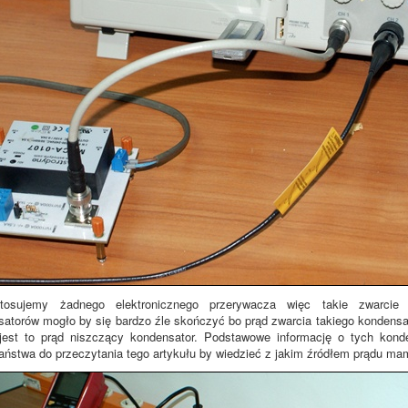
stosujemy żadnego elektronicznego przerywacza więc takie zwarcie
atorów mogło by się bardzo źle skończyć bo prąd zwarcia takiego kondensa
jest to prąd niszczący kondensator. Podstawowe informację o tych kon
stwa do przeczytania tego artykułu by wiedzieć z jakim źródłem prądu ma