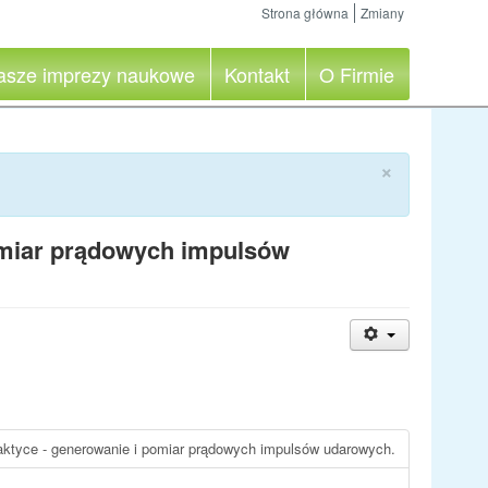
Strona główna
Zmiany
asze imprezy naukowe
Kontakt
O Firmie
×
omiar prądowych impulsów
ktyce - generowanie i pomiar prądowych impulsów udarowych.