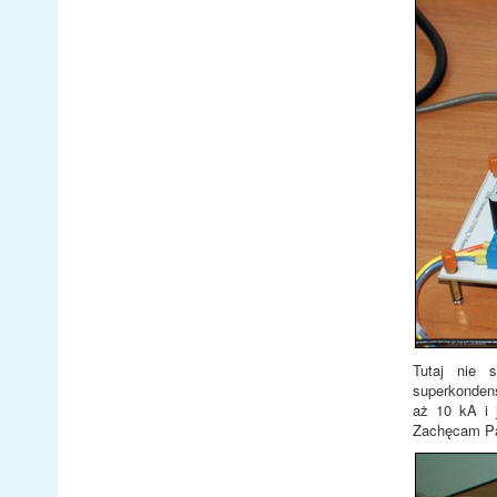
Tutaj nie 
superkondens
aż 10 kA i 
Zachęcam Pań