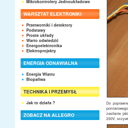
Mikrokontrolery Jednoukładowe
WARSZTAT ELEKTRONIKI
Przetworniki i detektory
Podstawy
Proste układy
Warto odwiedzić
Energoelektronika
Elektroprojekty
ENERGIA ODNAWIALNA
Energia Wiatru
Biopaliwa
TECHNIKA I PRZEMYSŁ
Jak to działa ?
Do poprawne
pomiarowego 
zasilanie ja
ZOBACZ NA ALLEGRO
230V, oczywiś