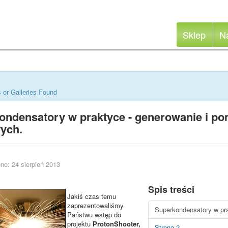
Sklep
N
 or Galleries Found
ondensatory w praktyce - generowanie i p
ych.
no: 24 sierpień 2013
Spis treści
Jakiś czas temu
zaprezentowaliśmy
Superkondensatory w pra
Państwu wstęp do
projektu
ProtonShooter,
Strona 2