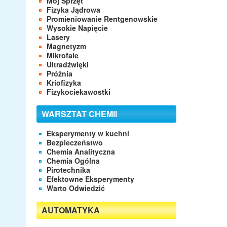
Mój Sprzęt
Fizyka Jądrowa
Promieniowanie Rentgenowskie
Wysokie Napięcie
Lasery
Magnetyzm
Mikrofale
Ultradźwięki
Próżnia
Kriofizyka
Fizykociekawostki
WARSZTAT CHEMII
Eksperymenty w kuchni
Bezpieczeństwo
Chemia Analityczna
Chemia Ogólna
Pirotechnika
Efektowne Eksperymenty
Warto Odwiedzić
AUTOMATYKA