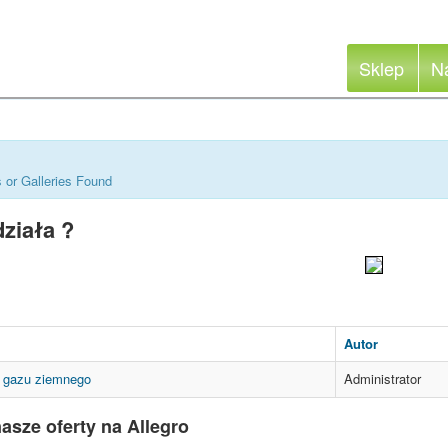
Sklep
N
 or Galleries Found
działa ?
Autor
 gazu ziemnego
Administrator
asze oferty na Allegro