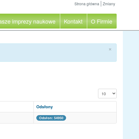
Strona główna
Zmiany
asze imprezy naukowe
Kontakt
O Firmie
×
Pokaż #
Odsłony
Odsłon: 54950