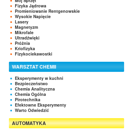
Mój Sprzęt
Fizyka Jądrowa
Promieniowanie Rentgenowskie
Wysokie Napięcie
Lasery
Magnetyzm
Mikrofale
Ultradźwięki
Próżnia
Kriofizyka
Fizykociekawostki
WARSZTAT CHEMII
Eksperymenty w kuchni
Bezpieczeństwo
Chemia Analityczna
Chemia Ogólna
Pirotechnika
Efektowne Eksperymenty
Warto Odwiedzić
AUTOMATYKA