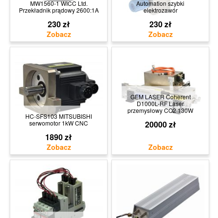
MW1560-1 WICC Ltd.
Automation szybki
Przekładnik prądowy 2600:1A
elektrozawór
230 zł
230 zł
GEM LASER Coherent
D1000L-RF Laser
przemysłowy CO2 130W
HC-SFS103 MITSUBISHI
serwomotor 1kW CNC
20000 zł
1890 zł