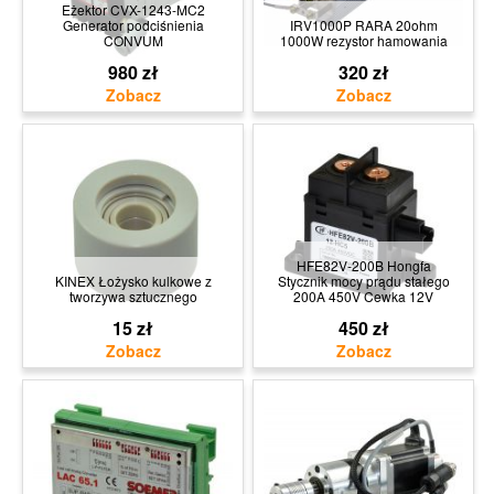
Eżektor CVX-1243-MC2
Generator podciśnienia
IRV1000P RARA 20ohm
CONVUM
1000W rezystor hamowania
980 zł
320 zł
HFE82V-200B Hongfa
KINEX Łożysko kulkowe z
Stycznik mocy prądu stałego
tworzywa sztucznego
200A 450V Cewka 12V
15 zł
450 zł