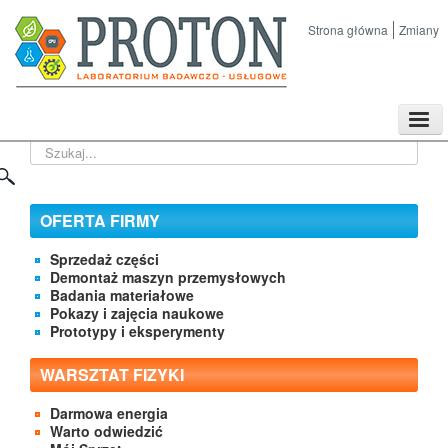
Strona główna
Zmiany
TPL
Szukaj...
Sklep
Nasze imprezy naukowe
Kontakt
OFERTA FIRMY
O Firmie
Sprzedaż części
Demontaż maszyn przemysłowych
Badania materiałowe
Pokazy i zajęcia naukowe
Prototypy i eksperymenty
WARSZTAT FIZYKI
Darmowa energia
Warto odwiedzić