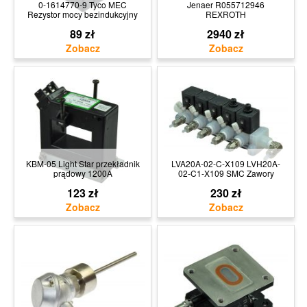
0-1614770-9 Tyco MEC
Jenaer R055712946
Rezystor mocy bezindukcyjny
REXROTH
89 zł
2940 zł
KBM-05 Light Star przekładnik
LVA20A-02-C-X109 LVH20A-
prądowy 1200A
02-C1-X109 SMC Zawory
123 zł
230 zł