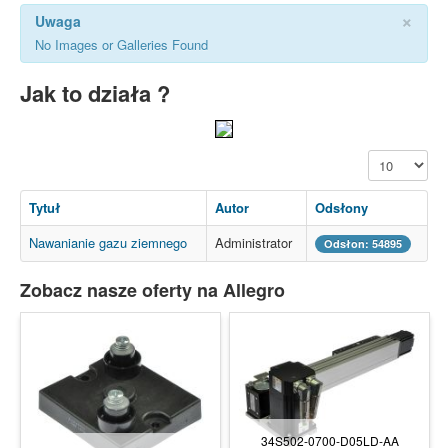
×
Uwaga
No Images or Galleries Found
Jak to działa ?
Pokaż #
Tytuł
Autor
Odsłony
Nawanianie gazu ziemnego
Administrator
Odsłon: 54895
Zobacz nasze oferty na Allegro
34S502-0700-D05LD-AA