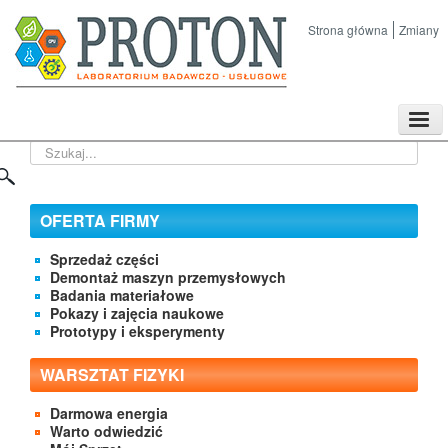
Strona główna
Zmiany
TPL
Szukaj...
Sklep
Nasze imprezy naukowe
Kontakt
OFERTA FIRMY
O Firmie
Sprzedaż części
Demontaż maszyn przemysłowych
Badania materiałowe
Pokazy i zajęcia naukowe
Prototypy i eksperymenty
WARSZTAT FIZYKI
Darmowa energia
Warto odwiedzić