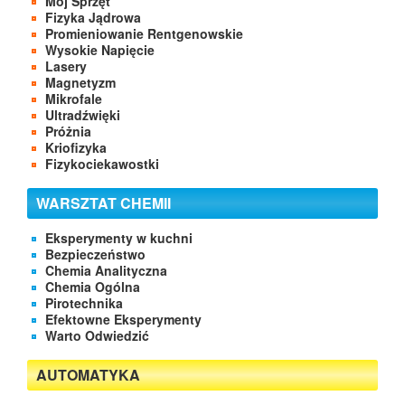
Mój Sprzęt
Fizyka Jądrowa
Promieniowanie Rentgenowskie
Wysokie Napięcie
Lasery
Magnetyzm
Mikrofale
Ultradźwięki
Próżnia
Kriofizyka
Fizykociekawostki
WARSZTAT CHEMII
Eksperymenty w kuchni
Bezpieczeństwo
Chemia Analityczna
Chemia Ogólna
Pirotechnika
Efektowne Eksperymenty
Warto Odwiedzić
AUTOMATYKA