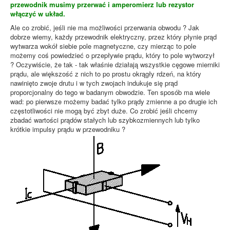
przewodnik musimy przerwać i amperomierz lub rezystor
włączyć w układ.
Ale co zrobić, jeśli nie ma możliwości przerwania obwodu ? Jak
dobrze wiemy, każdy przewodnik elektryczny, przez który płynie prąd
wytwarza wokół siebie pole magnetyczne, czy mierząc to pole
możemy coś powiedzieć o przepływie prądu, który to pole wytworzył
? Oczywiście, że tak - tak właśnie działają wszystkie cęgowe mierniki
prądu, ale większość z nich to po prostu okrągły rdzeń, na który
nawinięto zwoje drutu i w tych zwojach indukuje się prąd
proporcjonalny do tego w badanym obwodzie. Ten sposób ma wiele
wad: po pierwsze możemy badać tylko prądy zmienne a po drugie ich
częstotliwości nie mogą być zbyt duże. Co zrobić jeśli chcemy
zbadać wartości prądów stałych lub szybkozmiennych lub tylko
krótkie impulsy prądu w przewodniku ?