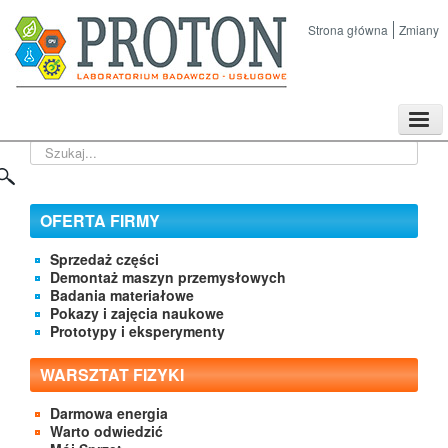
Strona główna
Zmiany
TPL
Szukaj...
Sklep
Nasze imprezy naukowe
Kontakt
OFERTA FIRMY
O Firmie
Sprzedaż części
Demontaż maszyn przemysłowych
Badania materiałowe
Pokazy i zajęcia naukowe
Prototypy i eksperymenty
WARSZTAT FIZYKI
Darmowa energia
Warto odwiedzić