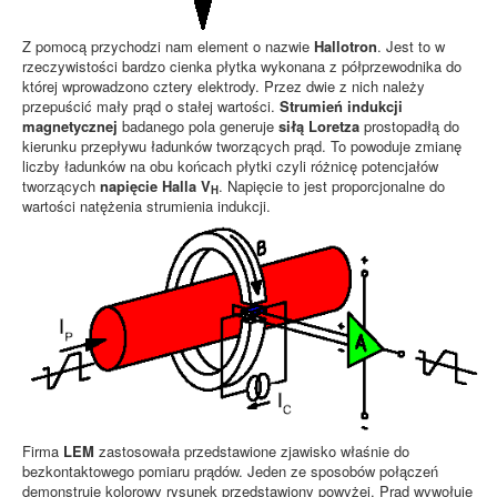
Z pomocą przychodzi nam element o nazwie
Hallotron
. Jest to w
rzeczywistości bardzo cienka płytka wykonana z półprzewodnika do
której wprowadzono cztery elektrody. Przez dwie z nich należy
przepuścić mały prąd o stałej wartości.
Strumień indukcji
magnetycznej
badanego pola generuje
siłą Loretza
prostopadłą do
kierunku przepływu ładunków tworzących prąd. To powoduje zmianę
liczby ładunków na obu końcach płytki czyli różnicę potencjałów
tworzących
napięcie Halla V
. Napięcie to jest proporcjonalne do
H
wartości natężenia strumienia indukcji.
Firma
LEM
zastosowała przedstawione zjawisko właśnie do
bezkontaktowego pomiaru prądów. Jeden ze sposobów połączeń
demonstruje kolorowy rysunek przedstawiony powyżej. Prąd wywołuje