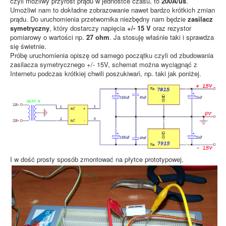
czyli możliwy przyrost prądu w jednostce czasu, to
200A/us
.
Umożliwi nam to dokładne zobrazowanie nawet bardzo krótkich zmian
prądu. Do uruchomienia przetwornika niezbędny nam będzie
zasilacz
symetryczny
, który dostarczy napięcia
+/- 15 V
oraz rezystor
pomiarowy o wartości np.
27 ohm
. Ja stosuję właśnie taki i sprawdza
się świetnie.
Próbę uruchomienia opiszę od samego początku czyli od zbudowania
zasilacza symetrycznego +/- 15V, schemat można wyciągnąć z
Internetu podczas krótkiej chwili poszukiwań, np. taki jak poniżej.
I w dość prosty sposób zmontować na płytce prototypowej.