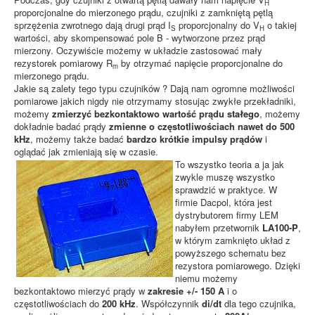
H
proporcjonalne do mierzonego prądu, czujniki z zamkniętą pętlą
sprzężenia zwrotnego dają drugi prąd I
proporcjonalny do V
o takiej
S
H
wartości, aby skompensować pole B - wytworzone przez prąd
mierzony. Oczywiście możemy w układzie zastosować mały
rezystorek pomiarowy R
by otrzymać napięcie proporcjonalne do
m
mierzonego prądu.
Jakie są zalety tego typu czujników ? Dają nam ogromne możliwości
pomiarowe jakich nigdy nie otrzymamy stosując zwykłe przekładniki,
możemy
zmierzyć bezkontaktowo wartość prądu stałego
, możemy
dokładnie badać prądy
zmienne o częstotliwościach nawet do 500
kHz
, możemy także badać
bardzo krótkie impulsy prądów
i
oglądać jak zmieniają się w czasie.
To wszystko teoria a ja jak
zwykle muszę wszystko
sprawdzić w praktyce. W
firmie Dacpol, która jest
dystrybutorem firmy LEM
nabyłem przetwornik
LA100-P
,
w którym zamknięto układ z
powyższego schematu bez
rezystora pomiarowego. Dzięki
niemu możemy
bezkontaktowo mierzyć prądy w
zakresie +/- 150 A
i o
częstotliwościach do
200 kHz
. Współczynnik
di/dt
dla tego czujnika,