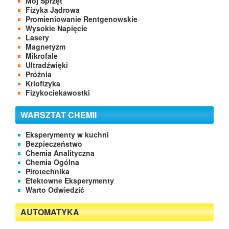
Mój Sprzęt
Fizyka Jądrowa
Promieniowanie Rentgenowskie
Wysokie Napięcie
Lasery
Magnetyzm
Mikrofale
Ultradźwięki
Próżnia
Kriofizyka
Fizykociekawostki
WARSZTAT CHEMII
Eksperymenty w kuchni
Bezpieczeństwo
Chemia Analityczna
Chemia Ogólna
Pirotechnika
Efektowne Eksperymenty
Warto Odwiedzić
AUTOMATYKA