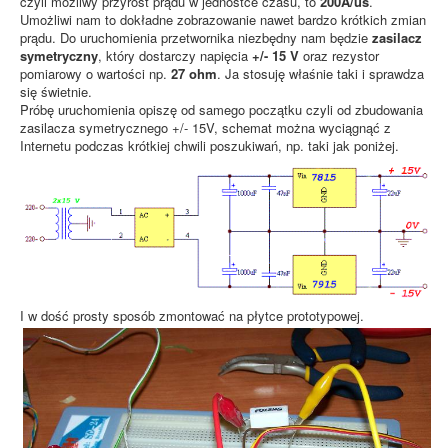
czyli możliwy przyrost prądu w jednostce czasu, to
200A/us
.
Umożliwi nam to dokładne zobrazowanie nawet bardzo krótkich zmian
prądu. Do uruchomienia przetwornika niezbędny nam będzie
zasilacz
symetryczny
, który dostarczy napięcia
+/- 15 V
oraz rezystor
pomiarowy o wartości np.
27 ohm
. Ja stosuję właśnie taki i sprawdza
się świetnie.
Próbę uruchomienia opiszę od samego początku czyli od zbudowania
zasilacza symetrycznego +/- 15V, schemat można wyciągnąć z
Internetu podczas krótkiej chwili poszukiwań, np. taki jak poniżej.
I w dość prosty sposób zmontować na płytce prototypowej.