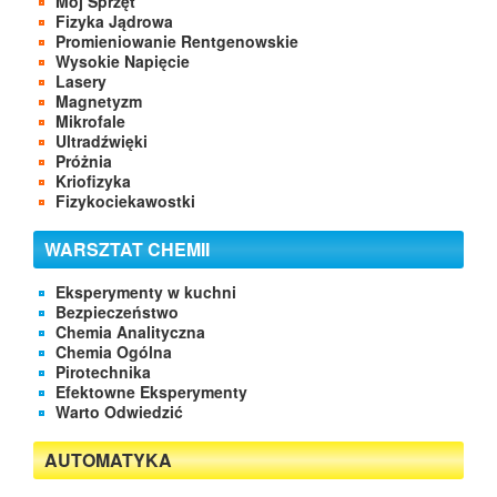
Mój Sprzęt
Fizyka Jądrowa
Promieniowanie Rentgenowskie
Wysokie Napięcie
Lasery
Magnetyzm
Mikrofale
Ultradźwięki
Próżnia
Kriofizyka
Fizykociekawostki
WARSZTAT CHEMII
Eksperymenty w kuchni
Bezpieczeństwo
Chemia Analityczna
Chemia Ogólna
Pirotechnika
Efektowne Eksperymenty
Warto Odwiedzić
AUTOMATYKA