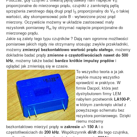
H
proporcjonalne do mierzonego prądu, czujniki z zamkniętą pętlą
sprzężenia zwrotnego dają drugi prąd I
proporcjonalny do V
o takiej
S
H
wartości, aby skompensować pole B - wytworzone przez prąd
mierzony. Oczywiście możemy w układzie zastosować mały
rezystorek pomiarowy R
by otrzymać napięcie proporcjonalne do
m
mierzonego prądu.
Jakie są zalety tego typu czujników ? Dają nam ogromne możliwości
pomiarowe jakich nigdy nie otrzymamy stosując zwykłe przekładniki,
możemy
zmierzyć bezkontaktowo wartość prądu stałego
, możemy
dokładnie badać prądy
zmienne o częstotliwościach nawet do 500
kHz
, możemy także badać
bardzo krótkie impulsy prądów
i
oglądać jak zmieniają się w czasie.
To wszystko teoria a ja jak
zwykle muszę wszystko
sprawdzić w praktyce. W
firmie Dacpol, która jest
dystrybutorem firmy LEM
nabyłem przetwornik
LA100-P
,
w którym zamknięto układ z
powyższego schematu bez
rezystora pomiarowego. Dzięki
niemu możemy
bezkontaktowo mierzyć prądy w
zakresie +/- 150 A
i o
częstotliwościach do
200 kHz
. Współczynnik
di/dt
dla tego czujnika,