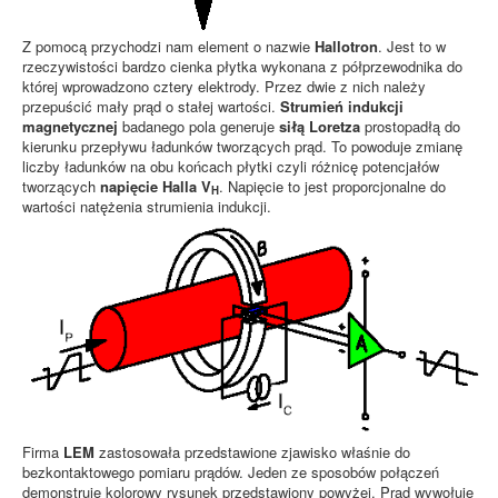
Z pomocą przychodzi nam element o nazwie
Hallotron
. Jest to w
rzeczywistości bardzo cienka płytka wykonana z półprzewodnika do
której wprowadzono cztery elektrody. Przez dwie z nich należy
przepuścić mały prąd o stałej wartości.
Strumień indukcji
magnetycznej
badanego pola generuje
siłą Loretza
prostopadłą do
kierunku przepływu ładunków tworzących prąd. To powoduje zmianę
liczby ładunków na obu końcach płytki czyli różnicę potencjałów
tworzących
napięcie Halla V
. Napięcie to jest proporcjonalne do
H
wartości natężenia strumienia indukcji.
Firma
LEM
zastosowała przedstawione zjawisko właśnie do
bezkontaktowego pomiaru prądów. Jeden ze sposobów połączeń
demonstruje kolorowy rysunek przedstawiony powyżej. Prąd wywołuje