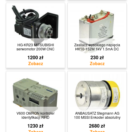
HG-KR23 MITSUBISHI
Zasilacz wysokiego napięcia
serwomotor 200W CNC
HV10-152M 1kV 1.5mA DC
1200 zł
230 zł
V600 OMRON kontroler
ANBAUSATZ Stegmann AG
identyfikacji RFID
100 MSSI Enkoder absolutny
1230 zł
2680 zł