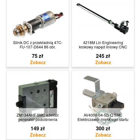
Silnik DC z przekładnią 47C-
4218M Lin Engineering
FU-107-D644 86 obr.
krokowy napęd liniowy CNC
75 zł
245 zł
ZM134AHF SMC eżektor
AV4000-04-5D-Q SMC
generator podciśnienia
Elektrozawór miękkiego startu
149 zł
300 zł