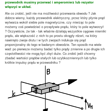
przewodnik musimy przerwać i amperomierz lub rezystor
włączyć w układ.
Ale co zrobić, jeśli nie ma możliwości przerwania obwodu ? Jak
dobrze wiemy, każdy przewodnik elektryczny, przez który płynie prąd
wytwarza wokół siebie pole magnetyczne, czy mierząc to pole
możemy coś powiedzieć o przepływie prądu, który to pole wytworzył
? Oczywiście, że tak - tak właśnie działają wszystkie cęgowe mierniki
prądu, ale większość z nich to po prostu okrągły rdzeń, na który
nawinięto zwoje drutu i w tych zwojach indukuje się prąd
proporcjonalny do tego w badanym obwodzie. Ten sposób ma wiele
wad: po pierwsze możemy badać tylko prądy zmienne a po drugie ich
częstotliwości nie mogą być zbyt duże. Co zrobić jeśli chcemy
zbadać wartości prądów stałych lub szybkozmiennych lub tylko
krótkie impulsy prądu w przewodniku ?