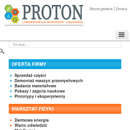
Strona główna
Zmiany
TPL
Szukaj...
Sklep
Nasze imprezy naukowe
Kontakt
OFERTA FIRMY
O Firmie
Sprzedaż części
Demontaż maszyn przemysłowych
Badania materiałowe
Pokazy i zajęcia naukowe
Prototypy i eksperymenty
WARSZTAT FIZYKI
Darmowa energia
Warto odwiedzić