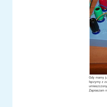
Gdy mamy już
łączymy z za
umieszczony 
Zapraszam n