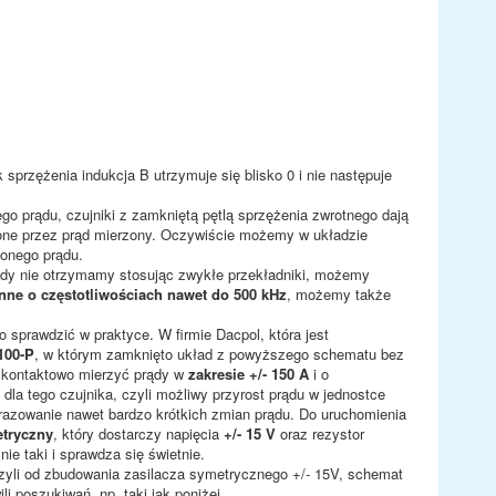
sprzężenia indukcja B utrzymuje się blisko 0 i nie następuje
go prądu, czujniki z zamkniętą pętlą sprzężenia zwrotnego dają
one przez prąd mierzony. Oczywiście możemy w układzie
zonego prądu.
igdy nie otrzymamy stosując zwykłe przekładniki, możemy
nne o częstotliwościach nawet do 500 kHz
, możemy także
 sprawdzić w praktyce. W firmie Dacpol, która jest
100-P
, w którym zamknięto układ z powyższego schematu bez
zkontaktowo mierzyć prądy w
zakresie +/- 150 A
i o
dla tego czujnika, czyli możliwy przyrost prądu w jednostce
razowanie nawet bardzo krótkich zmian prądu. Do uruchomienia
etryczny
, który dostarczy napięcia
+/- 15 V
oraz rezystor
nie taki i sprawdza się świetnie.
yli od zbudowania zasilacza symetrycznego +/- 15V, schemat
i poszukiwań, np. taki jak poniżej.