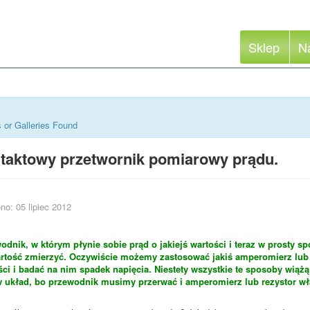
Sklep
N
 or Galleries Found
taktowy przetwornik pomiarowy prądu.
no: 05 lipiec 2012
dnik, w którym płynie sobie prąd o jakiejś wartości i teraz w prosty sp
rtość zmierzyć. Oczywiście możemy zastosować jakiś amperomierz lub 
ci i badać na nim spadek napięcia. Niestety wszystkie te sposoby wiążą
w układ, bo przewodnik musimy przerwać i amperomierz lub rezystor w