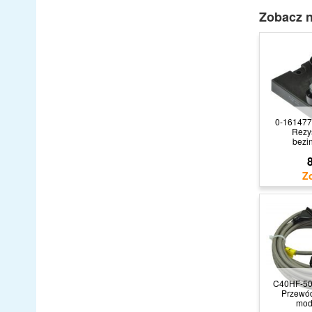
Zobacz n
0-161477
Rezy
bezi
8
C40HF-5
Przewó
mod