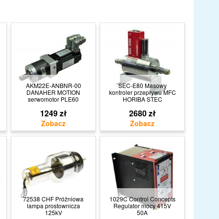
AKM22E-ANBNR-00
SEC-E80 Masowy
DANAHER MOTION
kontroler przepływu MFC
serwomotor PLE60
HORIBA STEC
1249 zł
2680 zł
72538 CHF Próżniowa
1029C Control Concepts
lampa prostownicza
Regulator mocy 415V
125kV
50A