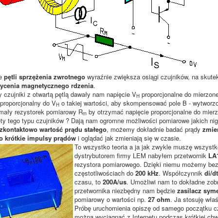
ie
pętli sprzężenia zwrotnego
wyraźnie zwiększa osiągi czujników, na skutek 
ycenia magnetycznego rdzenia
.
 czujniki z otwartą pętlą dawały nam napięcie V
proporcjonalne do mierzone
H
proporcjonalny do V
o takiej wartości, aby skompensować pole B - wytworz
H
mały rezystorek pomiarowy R
by otrzymać napięcie proporcjonalne do mier
m
ety tego typu czujników ? Dają nam ogromne możliwości pomiarowe jakich n
zkontaktowo wartość prądu stałego
, możemy dokładnie badać prądy
zmie
o krótkie impulsy prądów
i oglądać jak zmieniają się w czasie.
To wszystko teoria a ja jak zwykle muszę wszystko
dystrybutorem firmy LEM nabyłem przetwornik
LA
rezystora pomiarowego. Dzięki niemu możemy be
częstotliwościach do
200 kHz
. Współczynnik
di/dt
czasu, to
200A/us
. Umożliwi nam to dokładne zob
przetwornika niezbędny nam będzie
zasilacz sym
pomiarowy o wartości np.
27 ohm
. Ja stosuję właś
Próbę uruchomienia opiszę od samego początku cz
można wyciągnąć z Internetu podczas krótkiej chwil