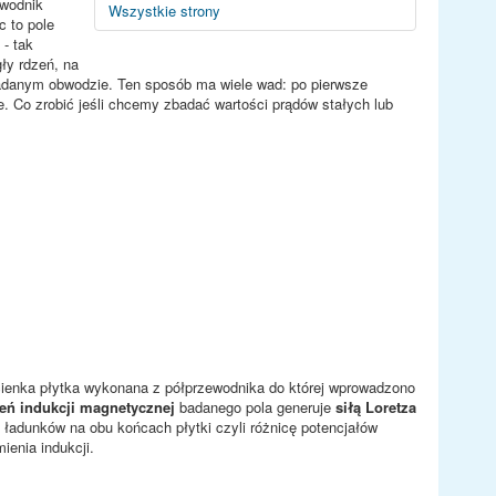
ewodnik
Wszystkie strony
c to pole
- tak
gły rdzeń, na
w badanym obwodzie. Ten sposób ma wiele wad: po pierwsze
. Co zrobić jeśli chcemy zbadać wartości prądów stałych lub
 cienka płytka wykonana z półprzewodnika do której wprowadzono
eń indukcji magnetycznej
badanego pola generuje
siłą Loretza
ładunków na obu końcach płytki czyli różnicę potencjałów
ienia indukcji.