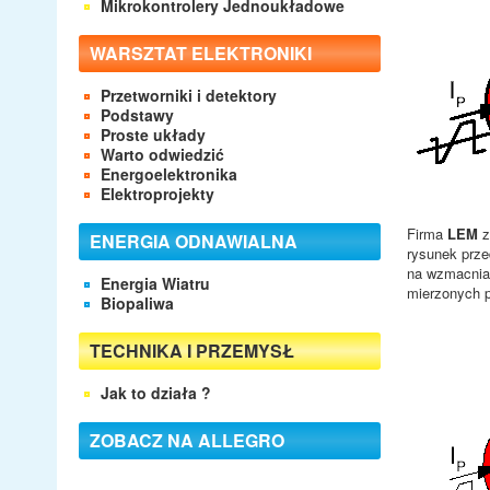
Mikrokontrolery Jednoukładowe
WARSZTAT ELEKTRONIKI
Przetworniki i detektory
Podstawy
Proste układy
Warto odwiedzić
Energoelektronika
Elektroprojekty
Firma
LEM
z
ENERGIA ODNAWIALNA
rysunek prze
na wzmacniac
Energia Wiatru
mierzonych p
Biopaliwa
TECHNIKA I PRZEMYSŁ
Jak to działa ?
ZOBACZ NA ALLEGRO