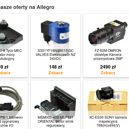
asze oferty na Allegro
0-9 Tyco MEC
S301YF16N3BE1F GC
FZ-S2M OMRON
stor mocy
VALVES Elektrozawór NZ
obiektyw Kamera
ndukcyjny
24VDC
przemysłowa 2MP
9 zł
148 zł
2490 zł
0PB-1 Samwon
MSM003-403 MSP101
XC-ES30 SONY kamera
d sygnałowy
ORIENTAL Motor silnik
inspekcyjna
ułów I/O
regulowany
768(H)x494(V)