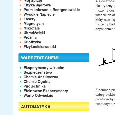
Mój Sprzęt
Ale co zrobi
Fizyka Jądrowa
elektryczny,
Promieniowanie Rentgenowskie
możemy coś p
Wysokie Napięcie
właśnie dzia
Lasery
który nawini
Magnetyzm
możemy badać
Mikrofale
szybkozmienn
Ultradźwięki
Próżnia
Kriofizyka
Fizykociekawostki
WARSZTAT CHEMII
Eksperymenty w kuchni
Bezpieczeństwo
Chemia Analityczna
Chemia Ogólna
Pirotechnika
Z pomocą pr
Efektowne Eksperymenty
cztery elekt
Warto Odwiedzić
prostopadłą 
tworzących
AUTOMATYKA