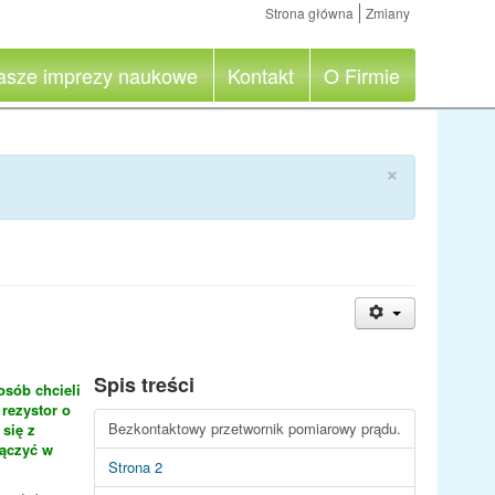
Strona główna
Zmiany
asze imprezy naukowe
Kontakt
O Firmie
×
Spis treści
osób chcieli
rezystor o
Bezkontaktowy przetwornik pomiarowy prądu.
 się z
łączyć w
Strona 2