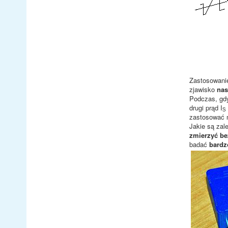
Zastosowan
zjawisko
nas
Podczas, gdy
drugi prąd I
S
zastosować 
Jakie są zal
zmierzyć be
badać
bardz