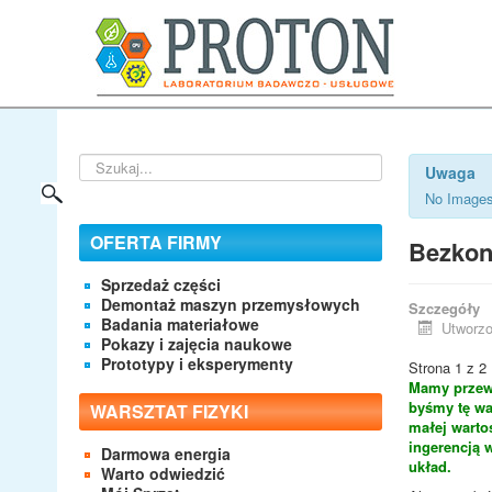
Szukaj...
Uwaga
No Images
OFERTA FIRMY
Bezkon
Sprzedaż części
Demontaż maszyn przemysłowych
Szczegóły
Badania materiałowe
Utworzo
Pokazy i zajęcia naukowe
Prototypy i eksperymenty
Strona 1 z 2
Mamy przewo
byśmy tę wa
WARSZTAT FIZYKI
małej wartoś
ingerencją 
Darmowa energia
układ.
Warto odwiedzić