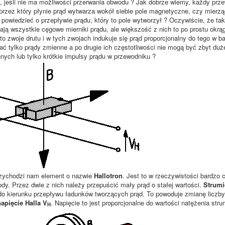
ć, jeśli nie ma możliwości przerwania obwodu ? Jak dobrze wiemy, każdy prz
 przez który płynie prąd wytwarza wokół siebie pole magnetyczne, czy mierzą
owiedzieć o przepływie prądu, który to pole wytworzył ? Oczywiście, że tak 
łają wszystkie cęgowe mierniki prądu, ale większość z nich to po prostu okrą
ęto zwoje drutu i w tych zwojach indukuje się prąd proporcjonalny do tego 
 tylko prądy zmienne a po drugie ich częstotliwości nie mogą być zbyt duże
ych lub tylko krótkie impulsy prądu w przewodniku ?
zychodzi nam element o nazwie
Hallotron
. Jest to w rzeczywistości bardzo
rody. Przez dwie z nich należy przepuścić mały prąd o stałej wartości.
Strumi
do kierunku przepływu ładunków tworzących prąd. To powoduje zmianę liczby 
napięcie Halla V
. Napięcie to jest proporcjonalne do wartości natężenia strum
H