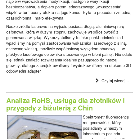
najpierw wprowadzenia modyfikacji, następnie weryfikacji
bezpieczeństwa, a dopiero potem jednorazowego „wpuszczenia”
wiązki w tor i oceny efektu na jego końcu. Była to procedura żmudna,
czasochłonna i mało efektywna.
Nasze źródło laserowe na wyjściu posiada długą, aluminiową rurę
osłonową, która w dużym stopniu zachowuje współosiowość z
generowaną wiązką. Wykorzystaliśmy to jako punkt odniesienia i
wpadliśmy na pomysł zastosowania wskaźnika laserowego z silną,
czerwoną wiązką, możliwie współosiową względem obudowy — w
praktyce laserowego celownika stosowanego w broni palnej. Nie udało
się jednak znaleźć rozwiązania idealnie pasującego do naszej
głowicy, dlatego zaprojektowaliśmy i wydrukowaliśmy na drukarce 3D
odpowiedni adapter.
Czytaj więcej...
Analiza RoHS, usługa dla złotników i
przygody z biżuterią z Chin
Spektrometr fluorescencji
rentgenowskiej, który
posiadamy w naszym
laboratorium posiada