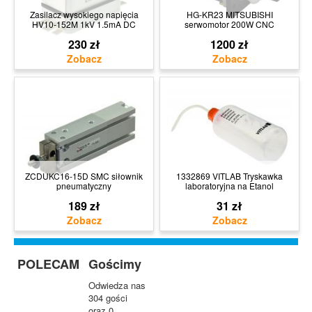
Zasilacz wysokiego napięcia
HG-KR23 MITSUBISHI
HV10-152M 1kV 1.5mA DC
serwomotor 200W CNC
230 zł
1200 zł
ZCDUKC16-15D SMC siłownik
1332869 VITLAB Tryskawka
pneumatyczny
laboratoryjna na Etanol
189 zł
31 zł
POLECAM
Gościmy
Odwiedza nas
304 gości
oraz 0