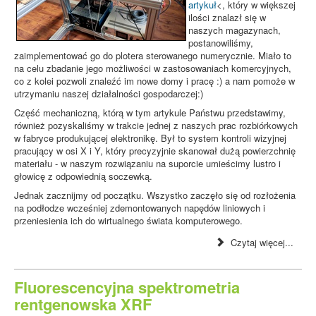
artykuł
<, który w większej
ilości znalazł się w
naszych magazynach,
postanowiliśmy,
zaimplementować go do plotera sterowanego numerycznie. Miało to
na celu zbadanie jego możliwości w zastosowaniach komercyjnych,
co z kolei pozwoli znaleźć im nowe domy i pracę :) a nam pomoże w
utrzymaniu naszej działalności gospodarczej:)
Część mechaniczną, którą w tym artykule Państwu przedstawimy,
również pozyskaliśmy w trakcie jednej z naszych prac rozbiórkowych
w fabryce produkującej elektronikę. Był to system kontroli wizyjnej
pracujący w osi X i Y, który precyzyjnie skanował dużą powierzchnię
materiału - w naszym rozwiązaniu na suporcie umieścimy lustro i
głowicę z odpowiednią soczewką.
Jednak zacznijmy od początku. Wszystko zaczęło się od rozłożenia
na podłodze wcześniej zdemontowanych napędów liniowych i
przeniesienia ich do wirtualnego świata komputerowego.
Czytaj więcej...
Fluorescencyjna spektrometria
rentgenowska XRF