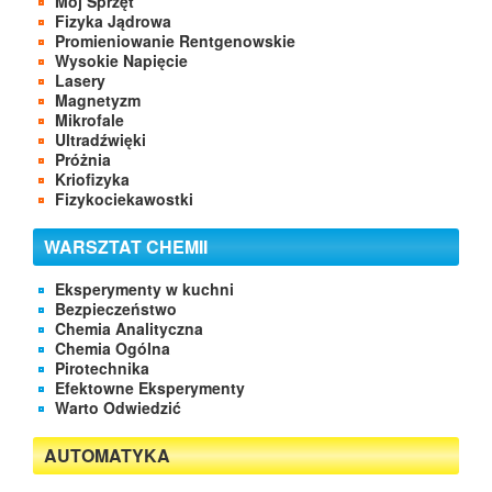
Mój Sprzęt
Fizyka Jądrowa
Promieniowanie Rentgenowskie
Wysokie Napięcie
Lasery
Magnetyzm
Mikrofale
Ultradźwięki
Próżnia
Kriofizyka
Fizykociekawostki
WARSZTAT CHEMII
Eksperymenty w kuchni
Bezpieczeństwo
Chemia Analityczna
Chemia Ogólna
Pirotechnika
Efektowne Eksperymenty
Warto Odwiedzić
AUTOMATYKA