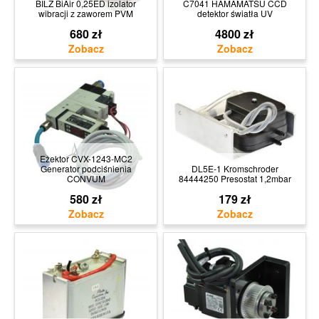
BILZ BiAir 0,25ED izolator
C7041 HAMAMATSU CCD
wibracji z zaworem PVM
detektor światła UV
680 zł
4800 zł
Eżektor CVX-1243-MC2
Generator podciśnienia
DL5E-1 Kromschroder
CONVUM
84444250 Presostat 1,2mbar
580 zł
179 zł