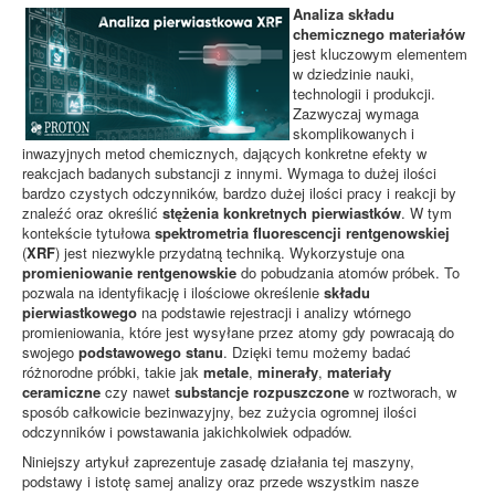
Analiza składu
chemicznego materiałów
jest kluczowym elementem
w dziedzinie nauki,
technologii i produkcji.
Zazwyczaj wymaga
skomplikowanych i
inwazyjnych metod chemicznych, dających konkretne efekty w
reakcjach badanych substancji z innymi. Wymaga to dużej ilości
bardzo czystych odczynników, bardzo dużej ilości pracy i reakcji by
znaleźć oraz określić
stężenia konkretnych pierwiastków
. W tym
kontekście tytułowa
spektrometria fluorescencji rentgenowskiej
(
XRF
) jest niezwykle przydatną techniką. Wykorzystuje ona
promieniowanie rentgenowskie
do pobudzania atomów próbek. To
pozwala na identyfikację i ilościowe określenie
składu
pierwiastkowego
na podstawie rejestracji i analizy wtórnego
promieniowania, które jest wysyłane przez atomy gdy powracają do
swojego
podstawowego stanu
. Dzięki temu możemy badać
różnorodne próbki, takie jak
metale
,
minerały
,
materiały
ceramiczne
czy nawet
substancje rozpuszczone
w roztworach, w
sposób całkowicie bezinwazyjny, bez zużycia ogromnej ilości
odczynników i powstawania jakichkolwiek odpadów.
Niniejszy artykuł zaprezentuje zasadę działania tej maszyny,
podstawy i istotę samej analizy oraz przede wszystkim nasze