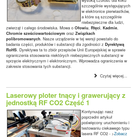
wysoką czułość dla kilku
szczególnie występujących
w elektronice pierwiastków,
a które są szczególnie
niebezpieczne dla ludzi,
zwierząt i całego środowiska. Mowa o
Ołowiu
,
Rtęci
,
Kadmie
,
Chromie sześciowartościowym
oraz
Związkach
polibromowanych
. Nasze urządzenie w tej wersji powstało do
badania części, produktów i substancji dla zgodności z
Dyrektywą
RoHS
. Dyrektywa ta to zbiór przepisów Unii Europejskiej w sprawie
ograniczenia stosowania niektórych niebezpiecznych substancji w
sprzęcie elektrycznym i elektronicznym. Wprowadza ograniczenia w
zakresie stosowania tych substancji.
Czytaj więcej...
Laserowy ploter tnący i grawerujący z
jednostką RF CO2 Część 1
Kontynuując nasz
poprzedni artykuł
poświęcony uruchomieniu i
testowaniu ciekawego typu
lasera RF CO2 - >
Zobacz