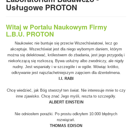
- Elementy budowy maszyn i wiele innych.
Usługowe PROTON
Witaj w Portalu Naukowym Firmy
L.B.U. PROTON
Naukowiec nie buntuje się przeciw Wszechświatowi, lecz go
akceptuje. Wszechświat jest dla niego wybornym daniem, którym
można się delektować, królestwem do zbadania, jest jego przygodą i
niekończącą się rozkoszą. Bywa usłużny albo zwodniczy, ale nigdy
nudny. Jest wspaniały i w szczególe i w ogóle. Mówiąc krótko,
odkrywanie jest najszlachetniejszym zajęciem dla dżentelmena.
I.I. RABI
Chcę wiedzieć, jak Bóg stworzył ten świat. Nie interesuje mnie to czy
inne zjawisko. Chcę znać Jego myśli, reszta to szczegóły.
ALBERT EINSTEIN
Nie odniosłem porażki. Po prostu odkryłem 10.000 błędnych
rozwiązań.
THOMAS EDISON