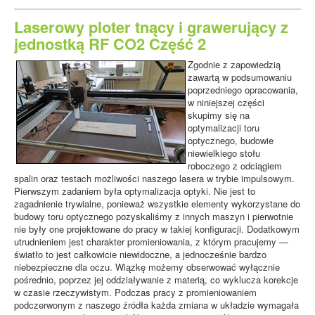
Laserowy ploter tnący i grawerujący z
jednostką RF CO2 Część 2
Zgodnie z zapowiedzią
zawartą w podsumowaniu
poprzedniego opracowania,
w niniejszej części
skupimy się na
optymalizacji toru
optycznego, budowie
niewielkiego stołu
roboczego z odciągiem
spalin oraz testach możliwości naszego lasera w trybie impulsowym.
Pierwszym zadaniem była optymalizacja optyki. Nie jest to
zagadnienie trywialne, ponieważ wszystkie elementy wykorzystane do
budowy toru optycznego pozyskaliśmy z innych maszyn i pierwotnie
nie były one projektowane do pracy w takiej konfiguracji. Dodatkowym
utrudnieniem jest charakter promieniowania, z którym pracujemy —
światło to jest całkowicie niewidoczne, a jednocześnie bardzo
niebezpieczne dla oczu. Wiązkę możemy obserwować wyłącznie
pośrednio, poprzez jej oddziaływanie z materią, co wyklucza korekcje
w czasie rzeczywistym. Podczas pracy z promieniowaniem
podczerwonym z naszego źródła każda zmiana w układzie wymagała