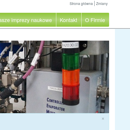
Strona główna
Zmiany
asze imprezy naukowe
Kontakt
O Firmie
×