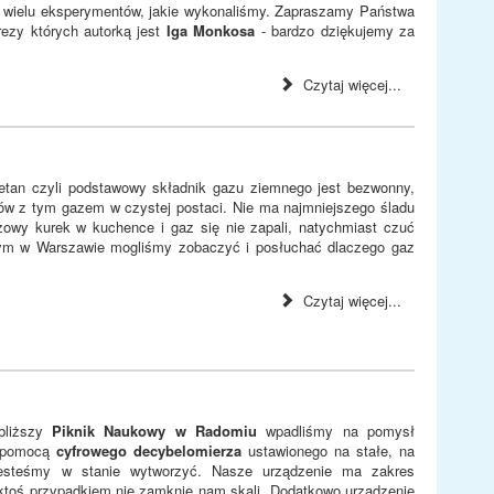
dzo wielu eksperymentów, jakie wykonaliśmy. Zapraszamy Państwa
rezy których autorką jest
Iga Monkosa
- bardzo dziękujemy za
Czytaj więcej...
tan czyli podstawowy składnik gazu ziemnego jest bezwonny,
w z tym gazem w czystej postaci. Nie ma najmniejszego śladu
owy kurek w kuchence i gaz się nie zapali, natychmiast czuć
ym w Warszawie mogliśmy zobaczyć i posłuchać dlaczego gaz
Czytaj więcej...
liższy
Piknik Naukowy w Radomiu
wpadliśmy na pomysł
a pomocą
cyfrowego decybelomierza
ustawionego na stałe, na
 jesteśmy w stanie wytworzyć. Nasze urządzenie ma zakres
 ktoś przypadkiem nie zamknie nam skali. Dodatkowo urządzenie