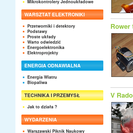
Mikrokontrolery Jednoukładowe
WARSZTAT ELEKTRONIKI
Rower 
Przetworniki i detektory
Podstawy
Proste układy
Warto odwiedzić
Energoelektronika
Elektroprojekty
ENERGIA ODNAWIALNA
Energia Wiatru
Biopaliwa
V Rado
TECHNIKA I PRZEMYSŁ
Jak to działa ?
WYDARZENIA
Warszawski Piknik Naukowy