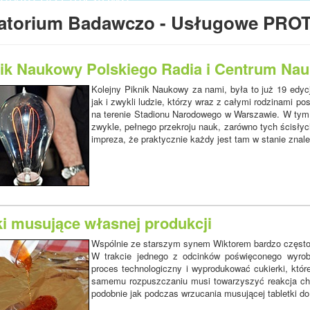
tura kontrolno - pomiarowa,
atorium Badawczo - Usługowe PRO
atorium,
nty budowy maszyn i wiele innych.
nik Naukowy Polskiego Radia i Centrum Nau
Kolejny Piknik Naukowy za nami, była to już 19 edycja
jak i zwykli ludzie, którzy wraz z całymi rodzinami p
na terenie Stadionu Narodowego w Warszawie. W tym 
zwykle, pełnego przekroju nauk, zarówno tych ścisłych
impreza, że praktycznie każdy jest tam w stanie znale
ki musujące własnej produkcji
Wspólnie ze starszym synem Wiktorem bardzo często 
W trakcie jednego z odcinków poświęconego wyrob
proces technologiczny i wyprodukować cukierki, które
samemu rozpuszczaniu musi towarzyszyć reakcja che
podobnie jak podczas wrzucania musującej tabletki do