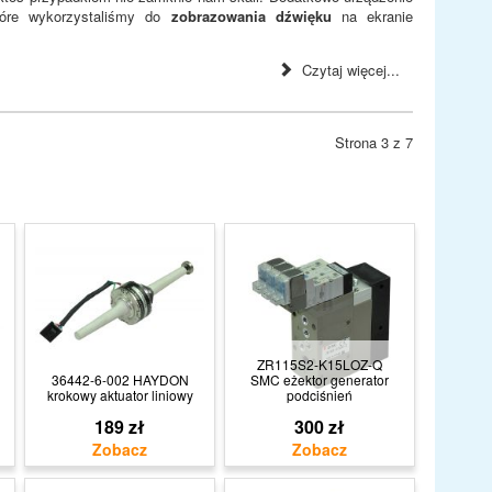
óre wykorzystaliśmy do
zobrazowania dźwięku
na ekranie
Czytaj więcej...
Strona 3 z 7
ZR115S2-K15LOZ-Q
36442-6-002 HAYDON
SMC eżektor generator
krokowy aktuator liniowy
podciśnień
189 zł
300 zł