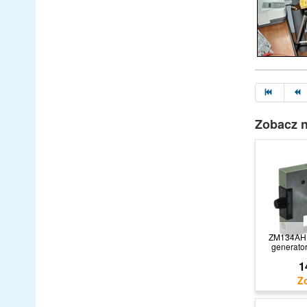
Zobacz n
ZM134AHF
generator
1