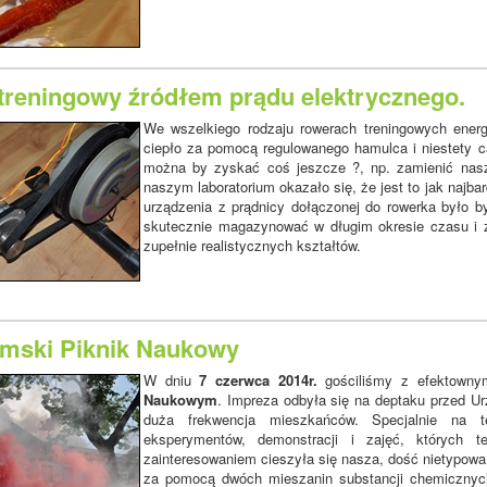
treningowy źródłem prądu elektrycznego.
We wszelkiego rodzaju rowerach treningowych energ
ciepło za pomocą regulowanego hamulca i niestety c
można by zyskać coś jeszcze ?, np. zamienić nasz
naszym laboratorium okazało się, że jest to jak najba
urządzenia z prądnicy dołączonej do rowerka było by
skutecznie magazynować w długim okresie czasu i zu
zupełnie realistycznych kształtów.
mski Piknik Naukowy
W dniu
7 czerwca 2014r.
gościliśmy z efektowny
Naukowym
. Impreza odbyła się na deptaku przed Ur
duża frekwencja mieszkańców. Specjalnie na t
eksperymentów, demonstracji i zajęć, których 
zainteresowaniem cieszyła się nasza, dość nietypow
za pomocą dwóch mieszanin substancji chemicznych