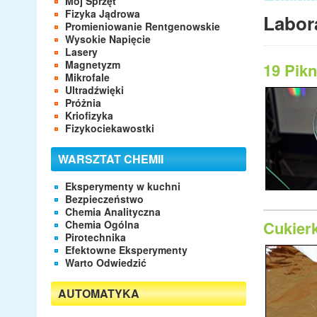
Mój Sprzęt
- Apara
Fizyka Jądrowa
Labor
- Labor
Promieniowanie Rentgenowskie
- Eleme
Wysokie Napięcie
Lasery
Magnetyzm
19 Pik
Mikrofale
Ultradźwięki
Próżnia
Kriofizyka
Fizykociekawostki
WARSZTAT CHEMII
Eksperymenty w kuchni
Bezpieczeństwo
Chemia Analityczna
Cukier
Chemia Ogólna
Pirotechnika
Efektowne Eksperymenty
Warto Odwiedzić
AUTOMATYKA