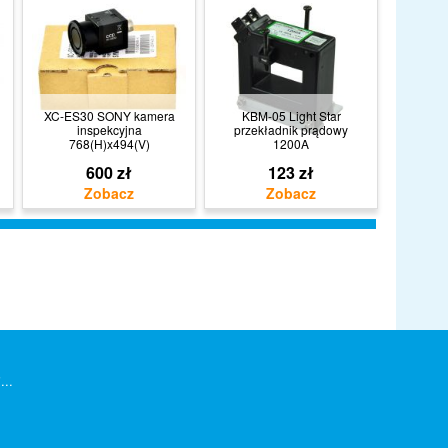
XC-ES30 SONY kamera
KBM-05 Light Star
inspekcyjna
przekładnik prądowy
768(H)x494(V)
1200A
600 zł
123 zł
...