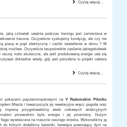
Czytaj więcej...
ia, jaką człowiek uwalnia podczas treningu jest zamieniana w
ałkowicie tracona. Oczywiście zyskujemy kondycję, ale czy nie
ą pracę w prąd elektryczny i zasilić oświetlenie w domu ? W
rdziej możliwe. Oczywiście bezpośrednie zasilanie jakiegokolwiek
 raczej mało skuteczne, ale jeśli produkowaną energie uda się
żywać dokładnie wtedy, gdy jest potrzebna to projekt nabiera
Czytaj więcej...
mi pokazami popularnonaukowymi na
V Radomskim Pikniku
zędem Miasta i towarzyszyła jej rewelacyjna wręcz pogoda oraz
ę imprezę przygotowaliśmy wiele ciekawych atrakcyjnych
tematem przewodnim była energia i jej przemiany. Dużym
a flaga wywieszana na maszcie naszego stoiska. Wykonaliśmy ją
 do których dodaliśmy barwniki, barwiące powstający dym na