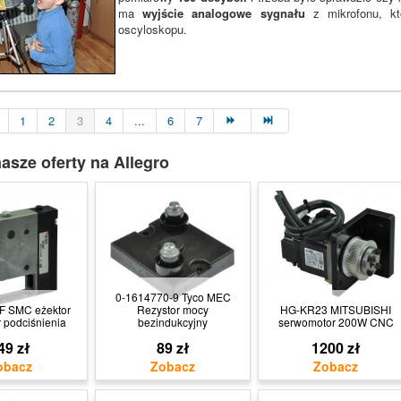
ma
wyjście analogowe sygnału
z mikrofonu, kt
oscyloskopu.
1
2
3
4
...
6
7
asze oferty na Allegro
0-1614770-9 Tyco MEC
 SMC eżektor
Rezystor mocy
HG-KR23 MITSUBISHI
 podciśnienia
bezindukcyjny
serwomotor 200W CNC
49 zł
89 zł
1200 zł