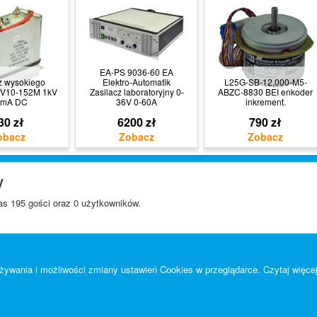
EA-PS 9036-60 EA
z wysokiego
Elektro-Automatik
L25G-SB-12,000-M5-
HV10-152M 1kV
Zasilacz laboratoryjny 0-
ABZC-8830 BEI enkoder
5mA DC
36V 0-60A
inkrement.
30 zł
6200 zł
790 zł
y
s 195 gości oraz 0 użytkowników.
 używania i możliwości zmiany ustawień Cookies w przeglądarce.
Czytaj więcej