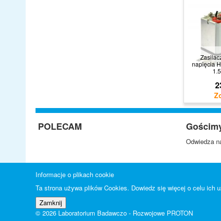
Zasilac
napięcia 
1.
2
POLECAM
Gościm
Odwiedza na
Informacje o plikach cookie
Ta strona używa plików Cookies. Dowiedz się więcej o celu ich
© 2026 Laboratorium Badawczo - Rozwojowe PROTON