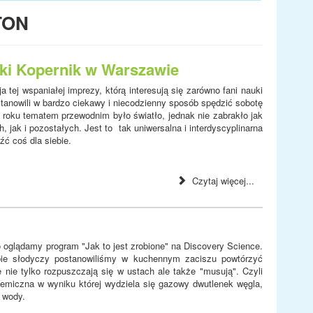
TON
ki Kopernik w Warszawie
 tej wspaniałej imprezy, którą interesują się zarówno fani nauki
ostanowili w bardzo ciekawy i niecodzienny sposób spędzić sobotę
roku tematem przewodnim było światło, jednak nie zabrakło jak
, jak i pozostałych. Jest to tak uniwersalna i interdyscyplinarna
źć coś dla siebie.
Czytaj więcej...
oglądamy program "Jak to jest zrobione" na Discovery Science.
ie słodyczy postanowiliśmy w kuchennym zaciszu powtórzyć
 nie tylko rozpuszczają się w ustach ale także "musują". Czyli
miczna w wyniku której wydziela się gazowy dwutlenek węgla,
 wody.