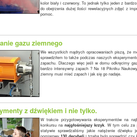
kolor biały i czerwony. To jednak tylko jeden z bar
do obejrzenia dużej ilości rewelacyjnych zdjęć z imp
pomoc.
anie gazu ziemnego
We wszystkich mądrych opracowaniach piszą, że me
sprawdziłem to także podczas naszych eksperymentó
zapachu. Dlaczego więc jeśli w domu odkręcimy gaz
bardzo intensywny zapach ? Na 18 Pikniku Naukow
ziemny musi mieć zapach i jak się go nadaje.
menty z dźwiękiem i nie tylko.
W trakcie przygotowywania eksperymentów na najb
konkursu na
najgłośniejszy krzyk
. W tym celu z
statywie sprawdzaliśmy jakie natężenie dźwięku
pomiarowy
130 decybeli
i trzeba było sprawdzić czy